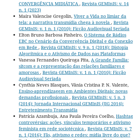
CONVERGÊNCIA MIDIÁTICA
,
Revista GEMInIS: v. 14
n. 1 (2023)
Maíra Valencise Gregolin,
Viver a Vida no limiar da
tela: a narrativa transmídia chega à novela
,
Revista
GEMInIS: v. 1 n. 1 (2010): Ficção Audiovisual Seriada
Elton Bruno Barbosa Pinheiro,
O Sistema de Rádios
EBC no Cenário da Convergência Digital e da Conexão
em Rede
,
Revista GEMInIS: v. 9 n. 1 (2018): Distopia
Algorítmica e o Ativismo de Dados nas Plataformas
Vanessa Fernandes Queiroga Pita,
A Grande Família:
sitcom e a representação das relações familiares e
amorosas
,
Revista GEMInIS: v. 1 n. 1 (2010): Ficção
Audiovisual Seriada
Cynthia Neves Blasques, Vânia Cristina P. N. Valente,
Ensino-aprendizagem em Ambientes Digitais: novas
demandas profissionais
,
Revista GEMInIS: v. 5 n. 3
(2014): Jornada Internacional GEMInIS (JIG 2014):
Entretenimento Transmídia
Patrícia Azambuja, Ana Paula Pereira Coelho,
Hashtag
controvérsias: ações, vínculos temporários e ativismo
feminista em rede sociotécnica
,
Revista GEMInIS: v. 7
n. 1 (2016): Fãs, ativismo e redes: mídia livre do que?