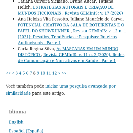
Tatiana Oliveira Siciliano, Bruna Aucar, Tatiana
Helich,
ESTRATÉGIAS AUTORAIS E CRIAÇÃO DE
MUNDOS FICCIONAIS
,
Revista GEMInIS: v. 17 (2026)
Ana Heloiza Vita Pessotto, Juliano Maurício de Carva,
POTENCIAL CRIATIVO DA SALA DE ROTEIRISTAS E O
PAPEL DO SHOWRUNNER
,
Revista GEMInIS: v. 12 n. 1
(2021): Desafios, Tendências e Pesquisas: Roteiros
Audiovisuais - Parte 1
Carla Regina Silva,
As MÁSCARAS EM UM MUNDO
DISTÓPICO
,
Revista GEMInIS: v. 11 n. 2 (2020): Redes
de Comunicação e Narrativas em Saúde - Parte 1
<<
<
3
4
5
6
7
8
9
10
11
12
>
>>
Você também pode
iniciar uma pesquisa avançada por
similaridade
para este artigo.
Idioma
English
Español (España)