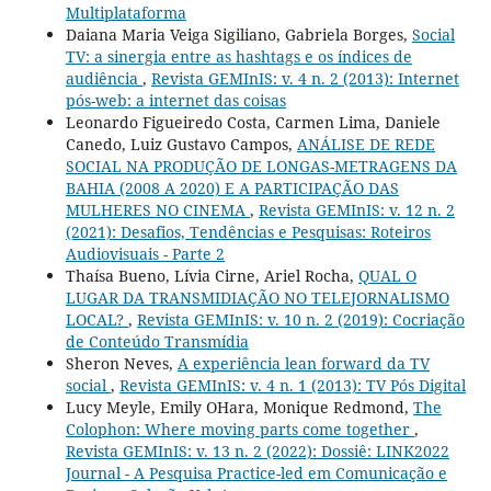
Multiplataforma
Daiana Maria Veiga Sigiliano, Gabriela Borges,
Social
TV: a sinergia entre as hashtags e os índices de
audiência
,
Revista GEMInIS: v. 4 n. 2 (2013): Internet
pós-web: a internet das coisas
Leonardo Figueiredo Costa, Carmen Lima, Daniele
Canedo, Luiz Gustavo Campos,
ANÁLISE DE REDE
SOCIAL NA PRODUÇÃO DE LONGAS-METRAGENS DA
BAHIA (2008 A 2020) E A PARTICIPAÇÃO DAS
MULHERES NO CINEMA
,
Revista GEMInIS: v. 12 n. 2
(2021): Desafios, Tendências e Pesquisas: Roteiros
Audiovisuais - Parte 2
Thaísa Bueno, Lívia Cirne, Ariel Rocha,
QUAL O
LUGAR DA TRANSMIDIAÇÃO NO TELEJORNALISMO
LOCAL?
,
Revista GEMInIS: v. 10 n. 2 (2019): Cocriação
de Conteúdo Transmídia
Sheron Neves,
A experiência lean forward da TV
social
,
Revista GEMInIS: v. 4 n. 1 (2013): TV Pós Digital
Lucy Meyle, Emily OHara, Monique Redmond,
The
Colophon: Where moving parts come together
,
Revista GEMInIS: v. 13 n. 2 (2022): Dossiê: LINK2022
Journal - A Pesquisa Practice-led em Comunicação e