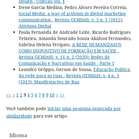
Design - Coleção Vol. 1
Irene García Medina, Pedro Alvaro Pereira Correia,
Social Media: a way of activism in digital marketing
communication
,
Revista GEMInIS: v. 3 n. 1 (2012):
Ativismo Digital
Paula Fernanda de Andrade Leite, Ricardo Rodrigues
Teixeira, Amanda Dourado Souza Akahosi Fernandes,
Sabrina Helena Ferigato,
A REDE HUMANIZASUS
COMO DISPOSITIVO DE FORMAÇÃO EM SAÚDE
,
Revista GEMInIS: v. 11 n. 2 (2020): Redes de
Comunicação e Narrativas em Saúde - Parte 1
Leandro Grôppo, Gerson de Sousa,
Educação Política:
da rede para as ruas
,
Revista GEMInIS: v. 4 n. 3
(2013): Manifestações de Rua
<<
<
1
2
3
4
5
6
7
8
9
10
>
>>
Você também pode
iniciar uma pesquisa avançada por
similaridade
para este artigo.
Idioma