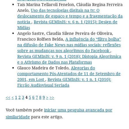
Taís Marina Tellaroli Fenelon, Cláudia Regina Ferreira
Anelo,
Uso das tecnologias digitais na tv: O
deslocamento de espaço e tempo e a fragmentação da
notícia
,
Revista GEMInIS: v. 6 n. 1 (2015): Design de
Mídias
Angelo Sastre, Claudia Silene Pereira de Oliveira,
Francisco Rolfsen Belda,
A influência do “filtro bolha”
na difusão de Fake News nas mídias sociais: reflexões
sobre as mudanças nos algoritmos do Facebook
,
Revista GEMInIS: v. 9 n. 1 (2018): Distopia Algorítmica
e o Ativismo de Dados nas Plataformas
Glauco Madeira de Toledo,
Alegorias do
comportamento Pós-Atentados de 11 de Setembro de
2001, em Lost
,
Revista GEMInIS: v. 1 n. 1 (2010):
Ficção Audiovisual Seriada
<<
<
1
2
3
4
5
6
7
8
9
>
>>
Você também pode
iniciar uma pesquisa avançada por
similaridade
para este artigo.