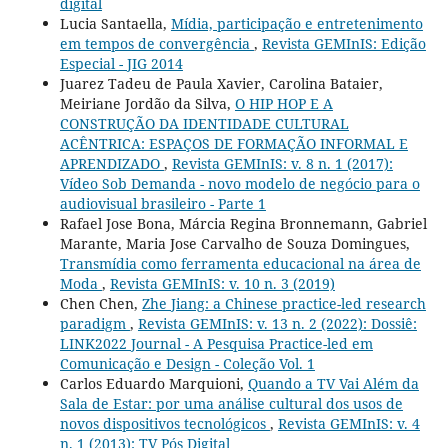
digital
Lucia Santaella,
Mídia, participação e entretenimento
em tempos de convergência
,
Revista GEMInIS: Edição
Especial - JIG 2014
Juarez Tadeu de Paula Xavier, Carolina Bataier,
Meiriane Jordão da Silva,
O HIP HOP E A
CONSTRUÇÃO DA IDENTIDADE CULTURAL
ACÊNTRICA: ESPAÇOS DE FORMAÇÃO INFORMAL E
APRENDIZADO
,
Revista GEMInIS: v. 8 n. 1 (2017):
Vídeo Sob Demanda - novo modelo de negócio para o
audiovisual brasileiro - Parte 1
Rafael Jose Bona, Márcia Regina Bronnemann, Gabriel
Marante, Maria Jose Carvalho de Souza Domingues,
Transmídia como ferramenta educacional na área de
Moda
,
Revista GEMInIS: v. 10 n. 3 (2019)
Chen Chen,
Zhe Jiang: a Chinese practice-led research
paradigm
,
Revista GEMInIS: v. 13 n. 2 (2022): Dossiê:
LINK2022 Journal - A Pesquisa Practice-led em
Comunicação e Design - Coleção Vol. 1
Carlos Eduardo Marquioni,
Quando a TV Vai Além da
Sala de Estar: por uma análise cultural dos usos de
novos dispositivos tecnológicos
,
Revista GEMInIS: v. 4
n. 1 (2013): TV Pós Digital