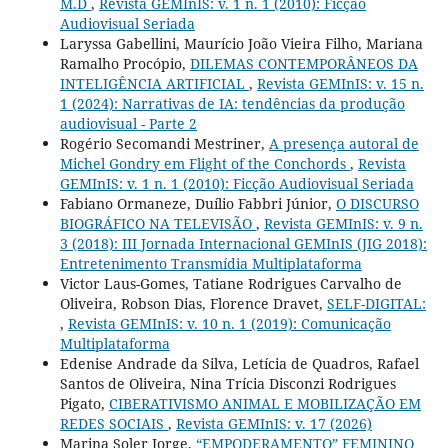
M.D
,
Revista GEMInIS: v. 1 n. 1 (2010): Ficção
Audiovisual Seriada
Laryssa Gabellini, Maurício João Vieira Filho, Mariana
Ramalho Procópio,
DILEMAS CONTEMPORÂNEOS DA
INTELIGÊNCIA ARTIFICIAL
,
Revista GEMInIS: v. 15 n.
1 (2024): Narrativas de IA: tendências da produção
audiovisual - Parte 2
Rogério Secomandi Mestriner,
A presença autoral de
Michel Gondry em Flight of the Conchords
,
Revista
GEMInIS: v. 1 n. 1 (2010): Ficção Audiovisual Seriada
Fabiano Ormaneze, Duílio Fabbri Júnior,
O DISCURSO
BIOGRÁFICO NA TELEVISÃO
,
Revista GEMInIS: v. 9 n.
3 (2018): III Jornada Internacional GEMInIS (JIG 2018):
Entretenimento Transmídia Multiplataforma
Victor Laus-Gomes, Tatiane Rodrigues Carvalho de
Oliveira, Robson Dias, Florence Dravet,
SELF-DIGITAL:
,
Revista GEMInIS: v. 10 n. 1 (2019): Comunicação
Multiplataforma
Edenise Andrade da Silva, Letícia de Quadros, Rafael
Santos de Oliveira, Nina Trícia Disconzi Rodrigues
Pigato,
CIBERATIVISMO ANIMAL E MOBILIZAÇÃO EM
REDES SOCIAIS
,
Revista GEMInIS: v. 17 (2026)
Marina Soler Jorge,
“EMPODERAMENTO” FEMININO