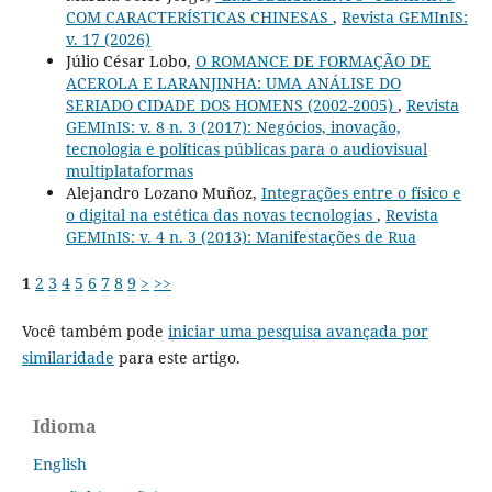
COM CARACTERÍSTICAS CHINESAS
,
Revista GEMInIS:
v. 17 (2026)
Júlio César Lobo,
O ROMANCE DE FORMAÇÃO DE
ACEROLA E LARANJINHA: UMA ANÁLISE DO
SERIADO CIDADE DOS HOMENS (2002-2005)
,
Revista
GEMInIS: v. 8 n. 3 (2017): Negócios, inovação,
tecnologia e políticas públicas para o audiovisual
multiplataformas
Alejandro Lozano Muñoz,
Integrações entre o físico e
o digital na estética das novas tecnologias
,
Revista
GEMInIS: v. 4 n. 3 (2013): Manifestações de Rua
1
2
3
4
5
6
7
8
9
>
>>
Você também pode
iniciar uma pesquisa avançada por
similaridade
para este artigo.
Idioma
English