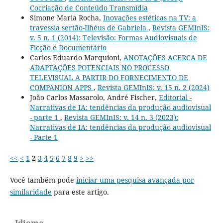
Cocriação de Conteúdo Transmídia
Simone Maria Rocha,
Inovações estéticas na TV: a
travessia sertão-Ilhéus de Gabriela
,
Revista GEMInIS:
v. 5 n. 1 (2014): Televisão: Formas Audiovisuais de
Ficção e Documentário
Carlos Eduardo Marquioni,
ANOTAÇÕES ACERCA DE
ADAPTAÇÕES POTENCIAIS NO PROCESSO
TELEVISUAL A PARTIR DO FORNECIMENTO DE
COMPANION APPS
,
Revista GEMInIS: v. 15 n. 2 (2024)
João Carlos Massarolo, André Fischer,
Editorial -
Narrativas de IA: tendências da produção audiovisual
- parte 1
,
Revista GEMInIS: v. 14 n. 3 (2023):
Narrativas de IA: tendências da produção audiovisual
- Parte 1
<<
<
1
2
3
4
5
6
7
8
9
>
>>
Você também pode
iniciar uma pesquisa avançada por
similaridade
para este artigo.