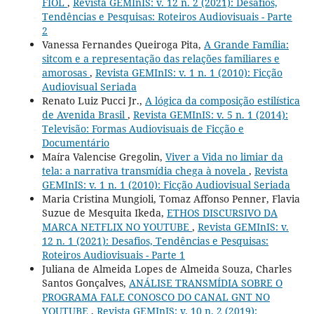
FIOL
,
Revista GEMInIS: v. 12 n. 2 (2021): Desafios,
Tendências e Pesquisas: Roteiros Audiovisuais - Parte
2
Vanessa Fernandes Queiroga Pita,
A Grande Família:
sitcom e a representação das relações familiares e
amorosas
,
Revista GEMInIS: v. 1 n. 1 (2010): Ficção
Audiovisual Seriada
Renato Luiz Pucci Jr.,
A lógica da composição estilística
de Avenida Brasil
,
Revista GEMInIS: v. 5 n. 1 (2014):
Televisão: Formas Audiovisuais de Ficção e
Documentário
Maíra Valencise Gregolin,
Viver a Vida no limiar da
tela: a narrativa transmídia chega à novela
,
Revista
GEMInIS: v. 1 n. 1 (2010): Ficção Audiovisual Seriada
Maria Cristina Mungioli, Tomaz Affonso Penner, Flavia
Suzue de Mesquita Ikeda,
ETHOS DISCURSIVO DA
MARCA NETFLIX NO YOUTUBE
,
Revista GEMInIS: v.
12 n. 1 (2021): Desafios, Tendências e Pesquisas:
Roteiros Audiovisuais - Parte 1
Juliana de Almeida Lopes de Almeida Souza, Charles
Santos Gonçalves,
ANÁLISE TRANSMÍDIA SOBRE O
PROGRAMA FALE CONOSCO DO CANAL GNT NO
YOUTUBE
,
Revista GEMInIS: v. 10 n. 2 (2019):