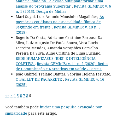
Materialidade na Televisão Multiplataforma: uma
análise do programa Superstar
,
Revista GEMInIS: v. 6
n. 1 (2015): Design de Mídias
Mari Sugai, Luiz Antonio Mousinho Magalhães,
As
memórias cotidianas na espacialidade fílmica de
Seguindo em frente
,
Revista GEMInIS: v. 10 n. 3
(2019)
Rogerio Da Costa, Adrianne Cristhine Barbosa Da
Silva, Luiz Augusto De Paula Souza, Vera Lucia
Ferreira Mendes, Amanda Seraphico Carvalho
Pereira Da Silva, Aline Cristina de Lima Luciano,
REDE HUMANIZASUS (RHS) E INTELIGÊNCIA
COLETIVA
,
Revista GEMInIS: v. 11 n. 2 (2020): Redes
de Comunicação e Narrativas em Saúde - Parte 1
João Gabriel Trajano Dantas, Sabrina Helena Ferigato,
O BALLET DE PACARRETE
,
Revista GEMInIS: v. 16
(2025)
<<
<
4
5
6
7
8
9
Você também pode
iniciar uma pesquisa avançada por
similaridade
para este artigo.