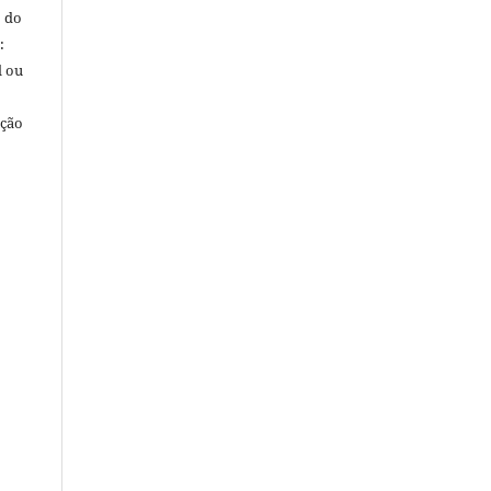
o do
:
l ou
ação