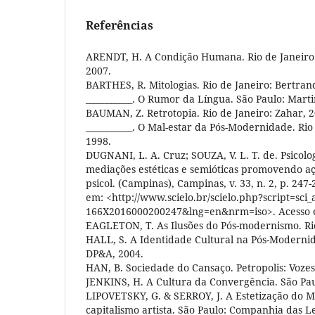
Referências
ARENDT, H. A Condição Humana. Rio de Janeiro:
2007.
BARTHES, R. Mitologias. Rio de Janeiro: Bertran
___________. O Rumor da Língua. São Paulo: Marti
BAUMAN, Z. Retrotopia. Rio de Janeiro: Zahar, 2
___________. O Mal-estar da Pós-Modernidade. Rio 
1998.
DUGNANI, L. A. Cruz; SOUZA, V. L. T. de. Psicolo
mediações estéticas e semióticas promovendo açõ
psicol. (Campinas), Campinas, v. 33, n. 2, p. 247
em: <http://www.scielo.br/scielo.php?script=sci
166X2016000200247&lng=en&nrm=iso>. Acesso e
EAGLETON, T. As Ilusões do Pós-modernismo. Rio
HALL, S. A Identidade Cultural na Pós-Modernid
DP&A, 2004.
HAN, B. Sociedade do Cansaço. Petropolis: Vozes
JENKINS, H. A Cultura da Convergência. São Pau
LIPOVETSKY, G. & SERROY, J. A Estetização do M
capitalismo artista. São Paulo: Companhia das Le