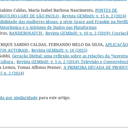
e Sabino Caldas, Maria Isabel Barbosa Nascimento,
PONTES DE
ORGULHO LGBT DE SÃO PAULO
,
Revista GEMInIS: v. 15 n. 2 (2024)
sibilidade das mulheres idosas: a série Grace and Frankie na Netfl
a Algorítmica e o Ativismo de Dados nas Plataformas
dras,
BANDERSNATCH
,
Revista GEMInIS: v. 10 n. 2 (2019): Cocriaç
NRIQUE SABINO CALDAS, FERNANDO MELO DA SILVA,
APLICAÇÃO
ITOS AUTORAIS
,
Revista GEMInIS: v. 16 (2025)
 Gobbi,
Geração Digital: uma reflexão sobre as relações da “juvent
 cultura
,
Revista GEMInIS: v. 5 n. 2 (2014): Televisão e Convergênci
zia Lemos, Tomaz Affonso Penner,
A PRIMEIRA DÉCADA DE PRODU
5 n. 2 (2024)
da por similaridade
para este artigo.