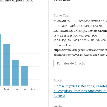
squisa exploratória,
Como Citar
DUGNANI, Patricio. PÓS-MODERNIDADE, 
DE COMUNICAÇÃO E A INCERTEZA NA
SOCIEDADE DO CANSAÇO.
Revista GEMIn
l.]
, v. 12, n. 2, p. 394–409, 2021. DOI:
10.53450/2179-1465.RG.2021v12i2p394-409.
Disponível em:
https://www.revistageminis.ufscar.br/inde
eminis/article/view/524. Acesso em: 6 ago. 
Fomatos de Citação
Edição
v. 12 n. 2 (2021): Desafios, Tendê
e Pesquisas: Roteiros Audiovisuais
Parte 2
Seção