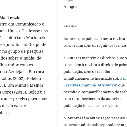
Artigos
 Mackenzie
estre em Comunicação e
Licença
pela Unesp. Professor nas
Presbiteriana Mackenzie.
Autores que publicam nesta revista
 Pesquisador do Grupo de
concordam com os seguintes termos
r no grupo de pesquisa
dos sobre a mídia, da
a. Autores mantém os direitos autora
Ilustrador com os
concedem à revista o direito de pri
a na Azulejaria Barroca
publicação, com o trabalho
 Lobos (2002), Beleléu
simultaneamente licenciado sob a
Li
006), Um Mundo Melhor
Creative Commons Attribution
que
s Cores (2010), Beleléu e
permite o compartilhamento do tra
O que é preciso para voar
com reconhecimento da autoria e
s das áreas de
publicação inicial nesta revista.
tica.
b. Autores têm autorização para ass
contratos adicionais separadamente