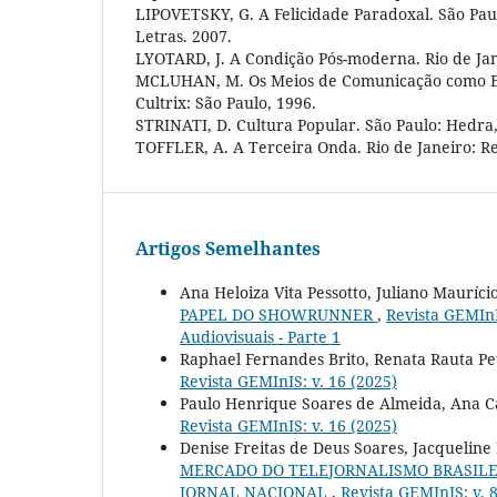
LIPOVETSKY, G. A Felicidade Paradoxal. São Pa
Letras. 2007.
LYOTARD, J. A Condição Pós-moderna. Rio de Jan
MCLUHAN, M. Os Meios de Comunicação como 
Cultrix: São Paulo, 1996.
STRINATI, D. Cultura Popular. São Paulo: Hedra,
TOFFLER, A. A Terceira Onda. Rio de Janeiro: R
Artigos Semelhantes
Ana Heloiza Vita Pessotto, Juliano Mauríc
PAPEL DO SHOWRUNNER
,
Revista GEMInIS
Audiovisuais - Parte 1
Raphael Fernandes Brito, Renata Rauta Pet
Revista GEMInIS: v. 16 (2025)
Paulo Henrique Soares de Almeida, Ana 
Revista GEMInIS: v. 16 (2025)
Denise Freitas de Deus Soares, Jacquelin
MERCADO DO TELEJORNALISMO BRASILEI
JORNAL NACIONAL
,
Revista GEMInIS: v. 