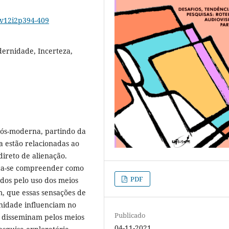
1v12i2p394-409
ernidade, Incerteza,
pós-moderna, partindo da
a estão relacionadas ao
ireto de alienação.
sca-se compreender como
PDF
dos pelo uso dos meios
, que essas sensações de
rnidade influenciam no
Publicado
e disseminam pelos meios
04-11-2021