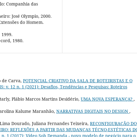
ulo: Companhia das
eiro: José Olympio, 2000.
Extensões do Homem.
 1999.
ecord, 1980.
io de Carva,
POTENCIAL CRIATIVO DA SALA DE ROTEIRISTAS E O
: v. 12 n. 1 (2021): Desafios, Tendências e Pesquisas: Roteiros
arly, Plábio Marcos Martins Desidério,
UMA NOVA ESPERANÇA?
,
Carolina Kalume Maranhão,
NARRATIVAS DIGITAIS NO DESIGN
,
e Lima Dourado, Juliana Fernandes Teixeira,
RECONFIGURAÇÃO DO
RO: REFLEXÕES A PARTIR DAS MUDANÇAS TÉCNO-ESTÉTICAS D
8 n. 1 (2017): Vídeo Sob Demanda - novo modelo de negócio para o