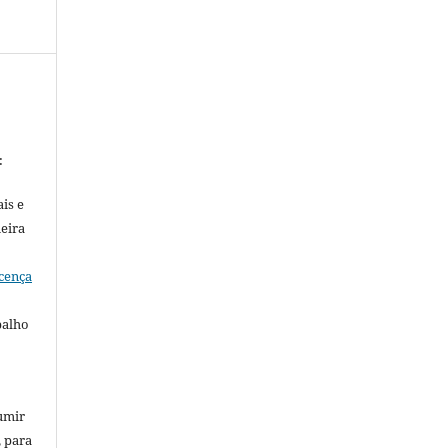
:
is e
meira
cença
balho
umir
, para