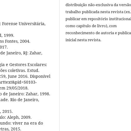
distribuição não-exclusiva da versã
trabalho publicada nesta revista (ex.
publicar em repositório instituciona
 Forense Universitária,
como capítulo de livro), com
reconhecimento de autoria e public
d, 1999.
inicial nesta revista.
ns Fontes, 2004.
017.
de Janeiro, RJ: Zahar,
gia e Gestores Escolares:
es coletivas. Estud.
-259, June 2016. Disponível
_arttext&pid=S0103-
m 29/05/2018.
 de Janeiro: Zahar, 1998.
ade. Rio de Janeiro,
, 2015.
lo: Aleph, 2009.
undo: viver na era do
tras, 2015.