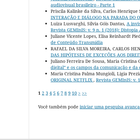
audiovisual brasileiro - Parte 1
Priscila Kalinke da Silva, Carlos Henriqu
INTERAÇÃO E DIÁLOGO NA PARADA DO 
Luiza Lusvarghi, Sílvia Góis Dantas,
A invi
Revista GEMInIS: v. 9 n. 1 (2018): Distopi
Juliane Vicente Lopes, Elisa Reinhardt Pie
de Conteúdo Transmídia
RAFAEL DA SILVA MOREIRA, CARLOS HE
DAS HIPÓTESES DE EXCEÇÕES AOS DIRE
Juliano Ferreira De Sousa, Maria Cristina
digital” e os campos da comunicação e da
Maria Cristina Palma Mungioli, Ligia Pre
ORIGINAL NETFLIX
,
Revista GEMInIS: v. 1
1
2
3
4
5
6
7
8
9
10
>
>>
Você também pode
iniciar uma pesquisa avança