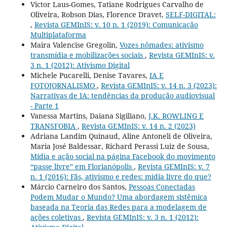
Victor Laus-Gomes, Tatiane Rodrigues Carvalho de
Oliveira, Robson Dias, Florence Dravet,
SELF-DIGITAL:
,
Revista GEMInIS: v. 10 n. 1 (2019): Comunicação
Multiplataforma
Maira Valencise Gregolin,
Vozes nômades: ativismo
transmídia e mobilizações sociais
,
Revista GEMInIS: v.
3 n. 1 (2012): Ativismo Digital
Michele Pucarelli, Denise Tavares,
IA E
FOTOJORNALISMO
,
Revista GEMInIS: v. 14 n. 3 (2023):
Narrativas de IA: tendências da produção audiovisual
- Parte 1
Vanessa Martins, Daiana Sigiliano,
J.K. ROWLING E
TRANSFOBIA
,
Revista GEMInIS: v. 14 n. 2 (2023)
Adriana Landim Quinaud, Aline Antoneli de Oliveira,
Maria José Baldessar, Richard Perassi Luiz de Sousa,
Mídia e ação social na página Facebook do movimento
“passe livre” em Florianópolis
,
Revista GEMInIS: v. 7
n. 1 (2016): Fãs, ativismo e redes: mídia livre do que?
Márcio Carneiro dos Santos,
Pessoas Conectadas
Podem Mudar o Mundo? Uma abordagem sistêmica
baseada na Teoria das Redes para a modelagem de
ações coletivas
,
Revista GEMInIS: v. 3 n. 1 (2012):