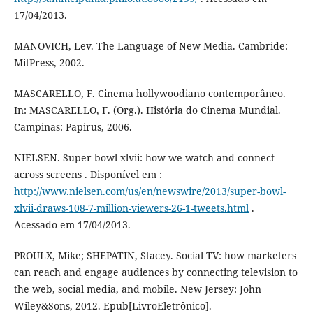
17/04/2013.
MANOVICH, Lev. The Language of New Media. Cambride:
MitPress, 2002.
MASCARELLO, F. Cinema hollywoodiano contemporâneo.
In: MASCARELLO, F. (Org.). História do Cinema Mundial.
Campinas: Papirus, 2006.
NIELSEN. Super bowl xlvii: how we watch and connect
across screens . Disponível em :
http://www.nielsen.com/us/en/newswire/2013/super-bowl-
xlvii-draws-108-7-million-viewers-26-1-tweets.html
.
Acessado em 17/04/2013.
PROULX, Mike; SHEPATIN, Stacey. Social TV: how marketers
can reach and engage audiences by connecting television to
the web, social media, and mobile. New Jersey: John
Wiley&Sons, 2012. Epub[LivroEletrônico].