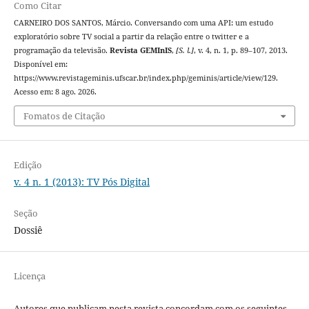
Como Citar
CARNEIRO DOS SANTOS, Márcio. Conversando com uma API: um estudo
exploratório sobre TV social a partir da relação entre o twitter e a
programação da televisão.
Revista GEMInIS
,
[S. l.]
, v. 4, n. 1, p. 89–107, 2013.
Disponível em:
https://www.revistageminis.ufscar.br/index.php/geminis/article/view/129.
Acesso em: 8 ago. 2026.
Fomatos de Citação
Edição
v. 4 n. 1 (2013): TV Pós Digital
Seção
Dossiê
Licença
Autores que publicam nesta revista concordam com os seguintes