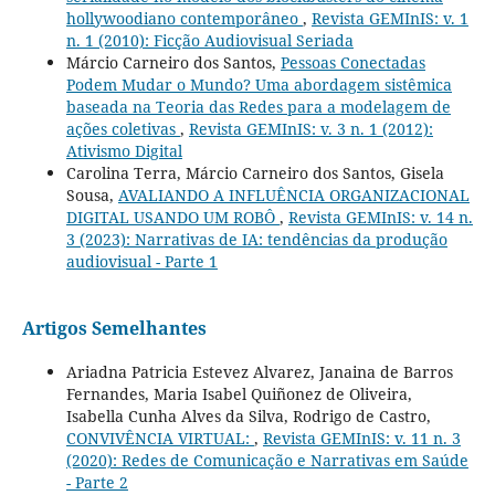
hollywoodiano contemporâneo
,
Revista GEMInIS: v. 1
n. 1 (2010): Ficção Audiovisual Seriada
Márcio Carneiro dos Santos,
Pessoas Conectadas
Podem Mudar o Mundo? Uma abordagem sistêmica
baseada na Teoria das Redes para a modelagem de
ações coletivas
,
Revista GEMInIS: v. 3 n. 1 (2012):
Ativismo Digital
Carolina Terra, Márcio Carneiro dos Santos, Gisela
Sousa,
AVALIANDO A INFLUÊNCIA ORGANIZACIONAL
DIGITAL USANDO UM ROBÔ
,
Revista GEMInIS: v. 14 n.
3 (2023): Narrativas de IA: tendências da produção
audiovisual - Parte 1
Artigos Semelhantes
Ariadna Patricia Estevez Alvarez, Janaina de Barros
Fernandes, Maria Isabel Quiñonez de Oliveira,
Isabella Cunha Alves da Silva, Rodrigo de Castro,
CONVIVÊNCIA VIRTUAL:
,
Revista GEMInIS: v. 11 n. 3
(2020): Redes de Comunicação e Narrativas em Saúde
- Parte 2