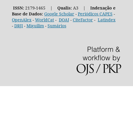
ISSN:
2179-1465 |
Qualis:
A3 |
Indexação e
Base de Dados:
Google Scholar
-
Periódicos CAPES
-
OpenAlex
-
WorldCat
-
DOAJ
-
CiteFactor
-
Latindex
-
DRJI
-
Miguilim
-
Sumários