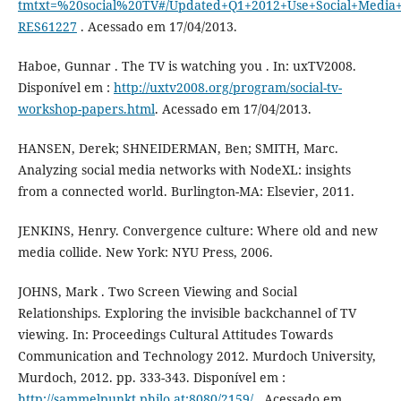
tmtxt=%20social%20TV#/Updated+Q1+2012+Use+Social+Media+T
RES61227
. Acessado em 17/04/2013.
Haboe, Gunnar . The TV is watching you . In: uxTV2008.
Disponível em :
http://uxtv2008.org/program/social-tv-
workshop-papers.html
. Acessado em 17/04/2013.
HANSEN, Derek; SHNEIDERMAN, Ben; SMITH, Marc.
Analyzing social media networks with NodeXL: insights
from a connected world. Burlington-MA: Elsevier, 2011.
JENKINS, Henry. Convergence culture: Where old and new
media collide. New York: NYU Press, 2006.
JOHNS, Mark . Two Screen Viewing and Social
Relationships. Exploring the invisible backchannel of TV
viewing. In: Proceedings Cultural Attitudes Towards
Communication and Technology 2012. Murdoch University,
Murdoch, 2012. pp. 333-343. Disponível em :
http://sammelpunkt.philo.at:8080/2159/
. Acessado em