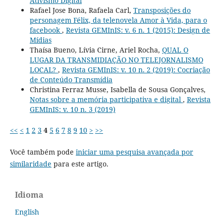
Ativismo Digital
Rafael Jose Bona, Rafaela Carl,
Transposições do
personagem Félix, da telenovela Amor à Vida, para o
facebook
,
Revista GEMInIS: v. 6 n. 1 (2015): Design de
Mídias
Thaísa Bueno, Lívia Cirne, Ariel Rocha,
QUAL O
LUGAR DA TRANSMIDIAÇÃO NO TELEJORNALISMO
LOCAL?
,
Revista GEMInIS: v. 10 n. 2 (2019): Cocriação
de Conteúdo Transmídia
Christina Ferraz Musse, Isabella de Sousa Gonçalves,
Notas sobre a memória participativa e digital
,
Revista
GEMInIS: v. 10 n. 3 (2019)
<<
<
1
2
3
4
5
6
7
8
9
10
>
>>
Você também pode
iniciar uma pesquisa avançada por
similaridade
para este artigo.
Idioma
English