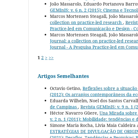
João Massarolo, Eduardo Portanova Barros
GEMInIS: v. 6 n. 2 (2015): Cinema e Tecnol
Marcos Mortensen Steagall, João Massarolo
collection on practice-led research
,
Revist
Practice-led em Comunicação e Design - Co
Marcos Mortensen Steagall, João Massarolo
Journal: a collection on practice-led resear
Journal - A Pesquisa Practice-led em Comun
1
2
>
>>
Artigos Semelhantes
Octavio Getino,
Reflexões sobre a situação
(2012): Os arranjos contemporâneos da ec
Eduarda Wilhelm, Noel dos Santos Carval
de Campinas
,
Revista GEMInIS: v. 9 n. 1 
Héctor Navarro Güere,
Una Mirada sobre D
v. 2 n. 1 (2011): Mobilidade: tendências e d
Simone Maria Rocha, Livia Maia Caldeira A
ESTRATÉGIAS DE DIVULGAÇÃO DE ORIGI
(2021): Desafios, Tendências e Pesquisas: R