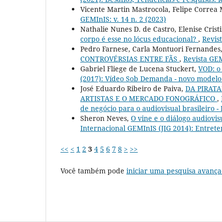
Vicente Martin Mastrocola, Felipe Correa 
GEMInIS: v. 14 n. 2 (2023)
Nathalie Nunes D. de Castro, Elenise Cris
corpo é esse no lócus educacional?
,
Revist
Pedro Farnese, Carla Montuori Fernandes,
CONTROVÉRSIAS ENTRE FÃS
,
Revista GEM
Gabriel Fliege de Lucena Stuckert,
VOD: o
(2017): Vídeo Sob Demanda - novo modelo d
José Eduardo Ribeiro de Paiva,
DA PIRAT
ARTISTAS E O MERCADO FONOGRÁFICO
,
de negócio para o audiovisual brasileiro - 
Sheron Neves,
O vine e o diálogo audiovis
Internacional GEMInIS (JIG 2014): Entret
<<
<
1
2
3
4
5
6
7
8
>
>>
Você também pode
iniciar uma pesquisa avança