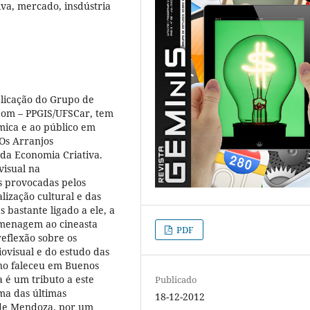
iva, mercado, insdústria
blicação do Grupo de
Som – PPGIS/UFSCar, tem
mica e ao público em
 Os Arranjos
da Economia Criativa.
visual na
s provocadas pelos
lização cultural e das
s bastante ligado a ele, a
omenagem ao cineasta
PDF
eflexão sobre os
ovisual e do estudo das
ino faleceu em Buenos
 é um tributo a este
Publicado
ma das últimas
18-12-2012
 de Mendoza, por um