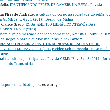
Mello,
IDENTIFICANDO PERFIS DE GAMERS NA ESPM
,
Revista
tina Pires de Andrade,
A cultura do corpo na sociedade do selfie, q
a GEMInIS: v. 6 n. 1 (2015): Design de Mídias
 Clarice Greco,
ENGAJAMENTO MIDIÁTICO ATRAVÉS DAS
InIS: v. 14 n. 2 (2023)
 bom e velho mercado de vídeo doméstico
,
Revista GEMInIS: v. 8 n
e negócio para o audiovisual brasileiro - Parte 2
ARIA AO STREAMING: DISCUTINDO NOVAS RELAÇÕES ENTRE
Revista GEMInIS: v. 8 n. 1 (2017): Vídeo Sob Demanda - novo mode
Parte 1
ual na cultura participativa
,
Revista GEMInIS: v. 5 n. 3 (2014): Jor
enimento Transmídia
da por similaridade
para este artigo.