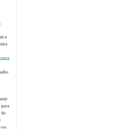
:
is e
meira
cença
balho
umir
, para
o do
:
l ou