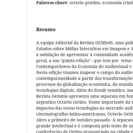
Palavras-chave:
octavio gentino, economia criat
Resumo
A equipe editorial da Revista GEMInIS, uma pu
Estudos sobre Mídias Interativas em Imagem e 
a satisfação de apresentar à comunidade acadê
geral, a sua ‘quinta edição’ - que tem por tema
Contemporâneos da Economia do Audiovisual e 
Nesta edição visamos mapear o campo do audio
contemporaneidade a partir das transformaçõe
processos da globalização econômica, da mundia
tecnologias digitais. Além do dossiê temático, ma
Revista Geminis apresenta uma separata em h
argentino Octavio Getino. Nome importante da r
impactos das novas tecnologias no mercado audi
cinematografias latino-americanas, Octavio Get
Aires a primeiro de outubro passado. A separata
grande intelectual e é composta pelo texto de u
conferências de Getino pronunciada na cidade