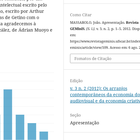
intelectual escrito pelo
, escrito por Arthur
Como Citar
ias de Getino com o
MASSAROLO, João. Apresentação.
Revista
ata agradecemos à
GEMInIS
,
[S. l.]
, v. 3, n. 2, p. 1–5, 2012. Dis
zález, de Ádrian Muoyo e
em:
https://www.revistageminis.ufscar.br/inde
eminis/article/view/109. Acesso em: 6 ago. 
Fomatos de Citação
Edição
v. 3 n. 2 (2012): Os arranjos
contemporâneos da economia d
audiovisual e da economia criati
Seção
Apresentação