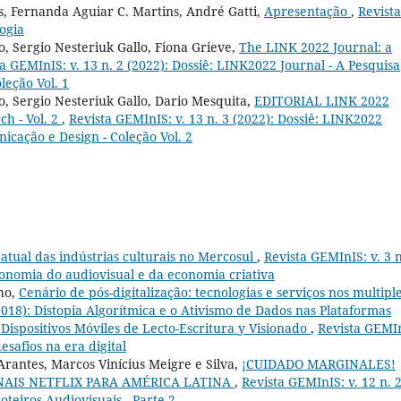
, Fernanda Aguiar C. Martins, André Gatti,
Apresentação
,
Revista
ogia
, Sergio Nesteriuk Gallo, Fiona Grieve,
The LINK 2022 Journal: a
a GEMInIS: v. 13 n. 2 (2022): Dossiê: LINK2022 Journal - A Pesquisa
leção Vol. 1
, Sergio Nesteriuk Gallo, Dario Mesquita,
EDITORIAL LINK 2022
ch - Vol. 2
,
Revista GEMInIS: v. 13 n. 3 (2022): Dossiê: LINK2022
icação e Design - Coleção Vol. 2
 atual das indústrias culturais no Mercosul
,
Revista GEMInIS: v. 3 n
onomia do audiovisual e da economia criativa
ho,
Cenário de pós-digitalização: tecnologias e serviços nos multipl
(2018): Distopia Algorítmica e o Ativismo de Dados nas Plataformas
ispositivos Móviles de Lecto-Escritura y Visionado
,
Revista GEMI
esafios na era digital
rantes, Marcos Vinícius Meigre e Silva,
¡CUIDADO MARGINALES!
NAIS NETFLIX PARA AMÉRICA LATINA
,
Revista GEMInIS: v. 12 n. 
oteiros Audiovisuais - Parte 2