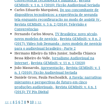
Convergência Tecnológica e midiática
,
Revista
GEMInIS: v. 1 n. 1 (2010): Ficção Audiovisual Seriada
Carlos Eduardo Marquioni,
Do uso concomitante de
dispositivos tecnológicos: a experiência de segunda
tela enquanto reconfiguração no modo de assistir tv
,
Revista GEMInIS: v. 5 n. 2 (2014): Televisão e
Convergências
Fernando Carlos Moura,
TV Brasileira: novo século,
novos modelos de negócio
,
Revista GEMInIS: v. 8 n. 2
(2017): Vídeo Sob Demanda - novo modelo de negócio
para o audiovisual brasileiro - Parte 2
Hermano Ribeiro da Silva Junior, Isabella Chianca
Bessa Ribeiro do Valle,
Jornalismo Audiovisual na
Internet
,
Revista GEMInIS: v. 11 n. 1 (2020)
João Massarolo,
Apresentação
,
Revista GEMInIS: v. 1
n. 1 (2010): Ficção Audiovisual Seriada
Daniele Gross, Paula Paschoalick,
A Favela: narrativas
migrantes e perspectivas de futuro em cinco
produções audiovisuais
,
Revista GEMInIS: v. 4 n. 1
(2013): TV Pós Digital
<<
<
4
5
6
7
8
9
10
>
>>