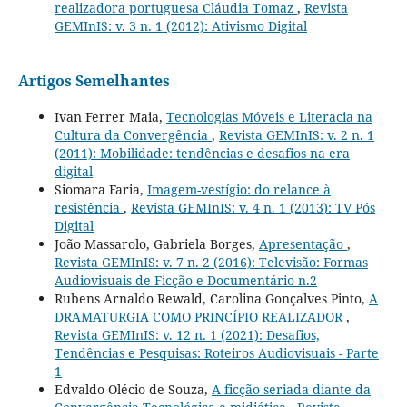
realizadora portuguesa Cláudia Tomaz
,
Revista
GEMInIS: v. 3 n. 1 (2012): Ativismo Digital
Artigos Semelhantes
Ivan Ferrer Maia,
Tecnologias Móveis e Literacia na
Cultura da Convergência
,
Revista GEMInIS: v. 2 n. 1
(2011): Mobilidade: tendências e desafios na era
digital
Siomara Faria,
Imagem-vestígio: do relance à
resistência
,
Revista GEMInIS: v. 4 n. 1 (2013): TV Pós
Digital
João Massarolo, Gabriela Borges,
Apresentação
,
Revista GEMInIS: v. 7 n. 2 (2016): Televisão: Formas
Audiovisuais de Ficção e Documentário n.2
Rubens Arnaldo Rewald, Carolina Gonçalves Pinto,
A
DRAMATURGIA COMO PRINCÍPIO REALIZADOR
,
Revista GEMInIS: v. 12 n. 1 (2021): Desafios,
Tendências e Pesquisas: Roteiros Audiovisuais - Parte
1
Edvaldo Olécio de Souza,
A ficção seriada diante da