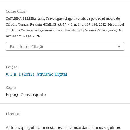
Como Citar
CATARINA PEREIRA, Ana. Travelogue: viagem sensitiva pelo road-movie de
Cláudia Tomaz.
Revista GEMInIS
,
[S. l.]
, v. 3, n. 1, p. 187–194, 2012. Disponível
em: https://www.revistageminis.ufscar.br/index.php/geminis/article/view/108.
Acesso em: 6 ago. 2026.
Fomatos de Citação
Edição
v. 3 n. 1 (2012): Ativismo Digital
Seção
Espaço Convergente
Licença
Autores que publicam nesta revista concordam com os seguintes