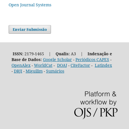
Open Journal Systems
Enviar Submissão
ISSN:
2179-1465 |
Qualis:
A3 |
Indexação e
Base de Dados:
Google Scholar
-
Periódicos CAPES
-
OpenAlex
-
WorldCat
-
DOAJ
-
CiteFactor
-
Latindex
-
DRJI
-
Miguilim
-
Sumários