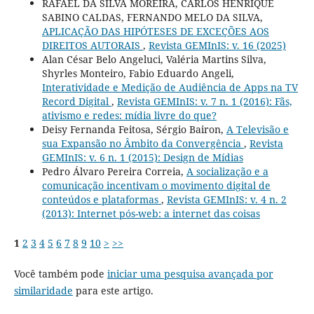
RAFAEL DA SILVA MOREIRA, CARLOS HENRIQUE
SABINO CALDAS, FERNANDO MELO DA SILVA,
APLICAÇÃO DAS HIPÓTESES DE EXCEÇÕES AOS
DIREITOS AUTORAIS
,
Revista GEMInIS: v. 16 (2025)
Alan César Belo Angeluci, Valéria Martins Silva,
Shyrles Monteiro, Fabio Eduardo Angeli,
Interatividade e Medição de Audiência de Apps na TV
Record Digital
,
Revista GEMInIS: v. 7 n. 1 (2016): Fãs,
ativismo e redes: mídia livre do que?
Deisy Fernanda Feitosa, Sérgio Bairon,
A Televisão e
sua Expansão no Âmbito da Convergência
,
Revista
GEMInIS: v. 6 n. 1 (2015): Design de Mídias
Pedro Álvaro Pereira Correia,
A socialização e a
comunicação incentivam o movimento digital de
conteúdos e plataformas
,
Revista GEMInIS: v. 4 n. 2
(2013): Internet pós-web: a internet das coisas
1
2
3
4
5
6
7
8
9
10
>
>>
Você também pode
iniciar uma pesquisa avançada por
similaridade
para este artigo.