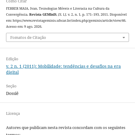
Como Citar
FERRER MAIA, Ivan. Tecnologias Móveis e Literacia na Cultura da
Convergência.
Revista GEMInIS
,
[S. l.]
, v. 2, n. 1, p. 171–193, 2011. Disponível
em: https://www.revistageminis.ufscar.br/index.php/geminis/article/view/46.
Acesso em: 9 ago. 2026.
Fomatos de Citação
Edição
v. 2 n. 1 (2011): Mobilidade: tendências e desafios na era
digital
Seção
Dossiê
Licença
Autores que publicam nesta revista concordam com os seguintes
termos: