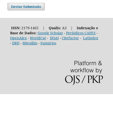
Enviar Submissão
ISSN:
2179-1465 |
Qualis:
A3 |
Indexação e
Base de Dados:
Google Scholar
-
Periódicos CAPES
-
OpenAlex
-
WorldCat
-
DOAJ
-
CiteFactor
-
Latindex
-
DRJI
-
Miguilim
-
Sumários