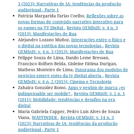
3 (2023): Narrativas de IA: tendências da produção
audiovisual - Parte 1
Patrícia Margarida Farias Coelho,
Reflexões sobre as
novas formas de conteúdo narrativo interativo para
os games na TV Digital
,
Revista GEMInIS: v. 4 n. 3
(2013): Manifestações de Rua
Alejandro Lozano Muñoz,
Integrações entre o físico e
o digital na estética das novas tecnologias
,
Revista
GEMInIS: v. 4 n. 3 (2013): Manifestações de Rua
Felippe Souza de Lima, Danilo Leme Bressan,
Francisco Rolfsen Belda, Gisleine Fátima Durigan,
Matheus Monteiro de Lima,
Panorama dos modelos de
negócios emerg entes da tv digital aberta
,
Revista
GEMInIS: v. 6 n. 2 (2015): Cinema e Tecnologia
Zahaira González Romo,
Apps y gestión de marca ¿es
indispensable ser mobile?
,
Revista GEMInIS: v. 2 n. 1
(2011): Mobilidade: tendências e desafios na era
digital
Maria Gabriela Capper, Pedro Luis Alves de Souza
Viana,
WAYFINDER
,
Revista GEMInIS: v. 14 n. 3
(2023): Narrativas de IA: tendências da produção
audiovisual - Parte 1