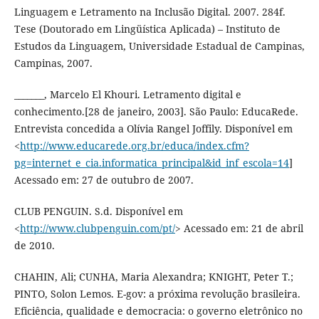
Linguagem e Letramento na Inclusão Digital. 2007. 284f.
Tese (Doutorado em Lingüística Aplicada) – Instituto de
Estudos da Linguagem, Universidade Estadual de Campinas,
Campinas, 2007.
_______, Marcelo El Khouri. Letramento digital e
conhecimento.[28 de janeiro, 2003]. São Paulo: EducaRede.
Entrevista concedida a Olívia Rangel Joffily. Disponível em
<
http://www.educarede.org.br/educa/index.cfm?
pg=internet_e_cia.informatica_principal&id_inf_escola=14
]
Acessado em: 27 de outubro de 2007.
CLUB PENGUIN. S.d. Disponível em
<
http://www.clubpenguin.com/pt/
> Acessado em: 21 de abril
de 2010.
CHAHIN, Ali; CUNHA, Maria Alexandra; KNIGHT, Peter T.;
PINTO, Solon Lemos. E-gov: a próxima revolução brasileira.
Eficiência, qualidade e democracia: o governo eletrônico no