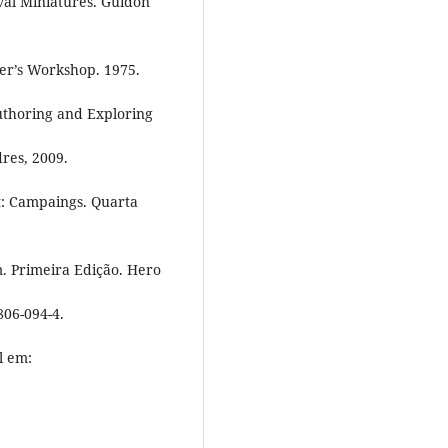
eval Miniatures. Guidon
er’s Workshop. 1975.
Authoring and Exploring
res, 2009.
et: Campaings. Quarta
m. Primeira Edição. Hero
806-094-4.
l em: