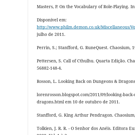
Masters, P. On the Vocabulary of Role-Playing. In
Disponível em:
http://www.philm.demon.co.uk/Miscellaneous/V
julho de 2011.
Perrin, S.; Stanfford, G. RuneQuest. Chaosium, 1
Pettersen, S. Call of Cthulhu. Quarta Edição. Ch
56882-148-4.
Rosson, L. Looking Back on Dungeons & Dragons. 
lorenrosson.blogspot.com/2011/09/looking-back
dragons.html em 10 de outubro de 2011.
Stanfford, G. King Arthur Pendragon. Chaosium,
Tolkien, J. R. R. - O Senhor dos Anéis. Editora 