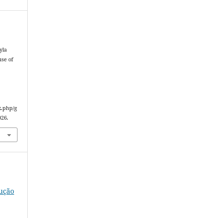
yla
use of
x.php/g
026.
rução