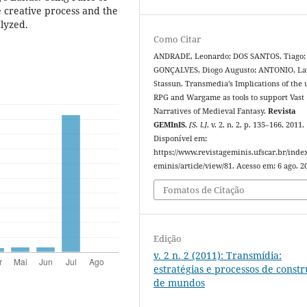
 creative process and the
alyzed.
Como Citar
ANDRADE, Leonardo; DOS SANTOS, Tiago;
GONÇALVES, Diogo Augusto; ANTONIO, La
Stassun. Transmedia’s Implications of the 
RPG and Wargame as tools to support Vast
Narratives of Medieval Fantasy.
Revista
GEMInIS
,
[S. l.]
, v. 2, n. 2, p. 135–166, 2011.
Disponível em:
https://www.revistageminis.ufscar.br/inde
eminis/article/view/81. Acesso em: 6 ago. 2
Fomatos de Citação
Edição
v. 2 n. 2 (2011): Transmídia:
estratégias e processos de const
de mundos