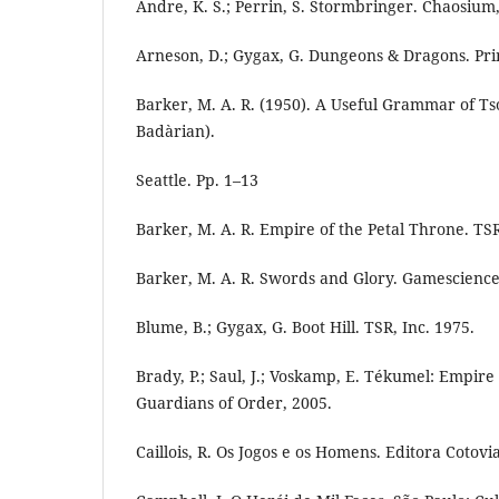
Andre, K. S.; Perrin, S. Stormbringer. Chaosium
Arneson, D.; Gygax, G. Dungeons & Dragons. Pri
Barker, M. A. R. (1950). A Useful Grammar of Tso
Badàrian).
Seattle. Pp. 1–13
Barker, M. A. R. Empire of the Petal Throne. TSR
Barker, M. A. R. Swords and Glory. Gamescience
Blume, B.; Gygax, G. Boot Hill. TSR, Inc. 1975.
Brady, P.; Saul, J.; Voskamp, E. Tékumel: Empire
Guardians of Order, 2005.
Caillois, R. Os Jogos e os Homens. Editora Cotovi