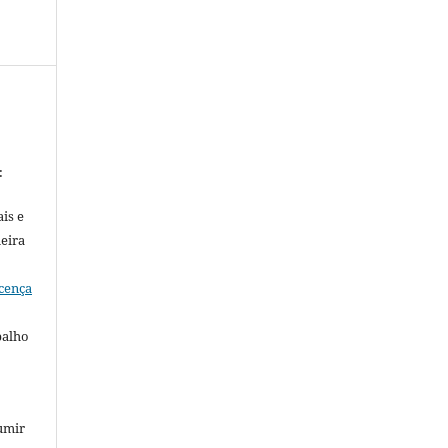
:
is e
meira
cença
balho
umir