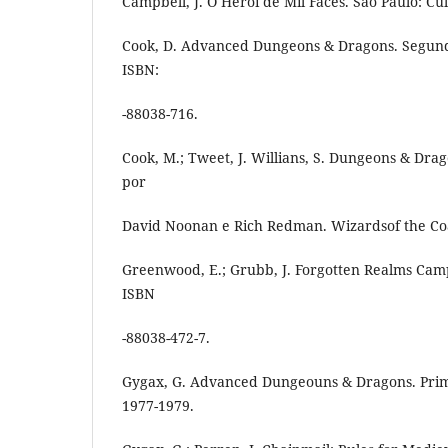
Campbell, J. O Herói de Mil Faces. São Paulo: Cul
Cook, D. Advanced Dungeons & Dragons. Segunda
ISBN:
-88038-716.
Cook, M.; Tweet, J. Willians, S. Dungeons & Drag
por
David Noonan e Rich Redman. Wizardsof the Coa
Greenwood, E.; Grubb, J. Forgotten Realms Camp
ISBN
-88038-472-7.
Gygax, G. Advanced Dungeouns & Dragons. Prime
1977-1979.