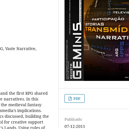
G, Vaste Narrative,
and the first RPG shared
PDF
 narratives. In this
f the medieval fantasy
media’s implications.
s discussed, building the
Publicado
ol for creative support
07-12-2011
’s Lands. Using rules of