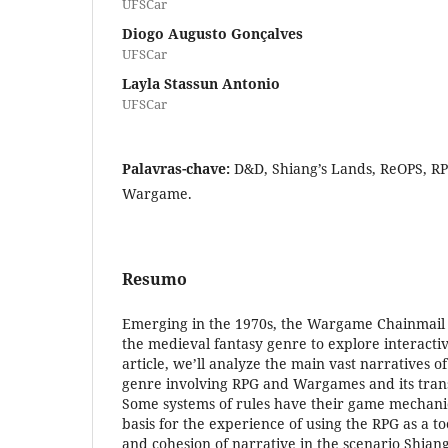
UFSCar
Diogo Augusto Gonçalves
UFSCar
Layla Stassun Antonio
UFSCar
Palavras-chave:
D&D, Shiang’s Lands, ReOPS, RP
Wargame.
Resumo
Emerging in the 1970s, the Wargame Chainmail 
the medieval fantasy genre to explore interactive
article, we’ll analyze the main vast narratives o
genre involving RPG and Wargames and its trans
Some systems of rules have their game mechanic
basis for the experience of using the RPG as a to
and cohesion of narrative in the scenario Shiang