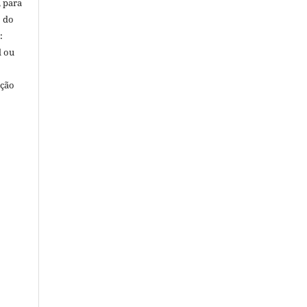
, para
o do
:
l ou
ação