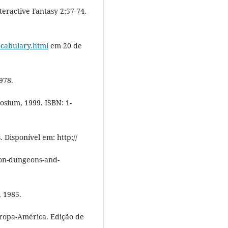
teractive Fantasy 2:57-74.
ocabulary.html
em 20 de
978.
aosium, 1999. ISBN: 1-
Disponível em: http://
-on-dungeons-and-
 1985.
Europa-América. Edição de