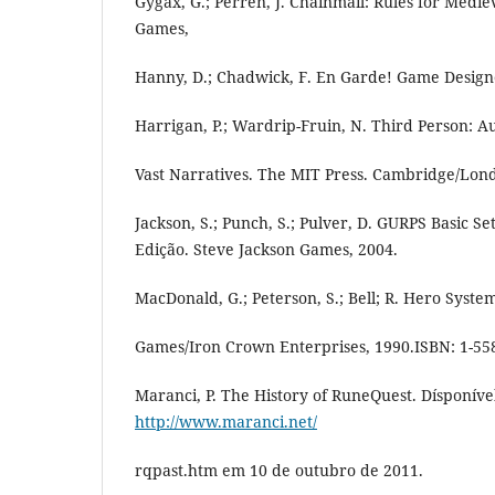
Gygax, G.; Perren, J. Chainmail: Rules for Medi
Games,
Hanny, D.; Chadwick, F. En Garde! Game Design
Harrigan, P.; Wardrip-Fruin, N. Third Person: 
Vast Narratives. The MIT Press. Cambridge/Lond
Jackson, S.; Punch, S.; Pulver, D. GURPS Basic S
Edição. Steve Jackson Games, 2004.
MacDonald, G.; Peterson, S.; Bell; R. Hero Syste
Games/Iron Crown Enterprises, 1990.ISBN: 1-55
Maranci, P. The History of RuneQuest. Dísponíve
http://www.maranci.net/
rqpast.htm em 10 de outubro de 2011.