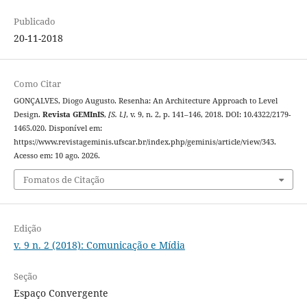
Publicado
20-11-2018
Como Citar
GONÇALVES, Diogo Augusto. Resenha: An Architecture Approach to Level
Design.
Revista GEMInIS
,
[S. l.]
, v. 9, n. 2, p. 141–146, 2018. DOI: 10.4322/2179-
1465.020. Disponível em:
https://www.revistageminis.ufscar.br/index.php/geminis/article/view/343.
Acesso em: 10 ago. 2026.
Fomatos de Citação
Edição
v. 9 n. 2 (2018): Comunicação e Mídia
Seção
Espaço Convergente