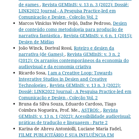
de games
,
Revista GEMInIS: v. 13 n. 3 (2022): Dossiê:
LINK2022 Journal - A Pesquisa Practice-led em
Comunicação e Design - Coleção Vol. 2
Marcos Vinícius Weber Feijó, Dafne Pedroso,
Design
de conteúdo como metodologia para produção de
narrativa fantástica
,
Revista GEMInIS: v. 6 n. 1 (2015):
Design de Mídias
João Winck, Dorival Rossi,
Roteiro e design da
narrativa (de Games)
,
Revista GEMInIS: v. 3 n. 2
(2012): Os arranjos contemporâneos da economia do
audiovisual e da economia criativa
Ricardo Sosa,
I am a Creative Loop: Towards
Integrative Studios in Design and Creative
Technologies
,
Revista GEMInIS: v. 13 n. 3 (2022):
Dossiê: LINK2022 Journal - A Pesquisa Practice-led em
Comunicação e Design - Coleção Vol. 2
Bruna da Silva Souza, Eduardo Cardoso, Tiago
Coimbra Nogueira, Prof. Me.,
ASTROS:
,
Revista
GEMInIS: v. 13 n. 1 (2022): Acessibilidade audiovisual:
práticas de tradução e linguagem - Parte 2
Karina de Abreu Antoniolli, Luciane Maria Fadel,
FILME PUBLICITÁRIO E SUA INFLUÊNCIA EM