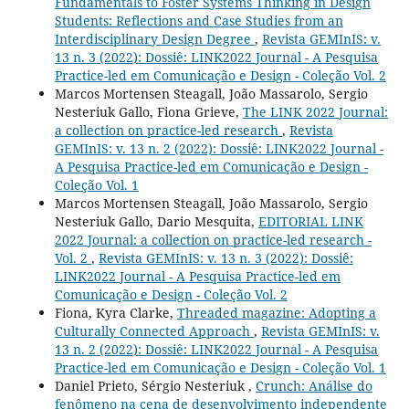
Fundamentals to Foster Systems Thinking in Design
Students: Reflections and Case Studies from an
Interdisciplinary Design Degree
,
Revista GEMInIS: v.
13 n. 3 (2022): Dossiê: LINK2022 Journal - A Pesquisa
Practice-led em Comunicação e Design - Coleção Vol. 2
Marcos Mortensen Steagall, João Massarolo, Sergio
Nesteriuk Gallo, Fiona Grieve,
The LINK 2022 Journal:
a collection on practice-led research
,
Revista
GEMInIS: v. 13 n. 2 (2022): Dossiê: LINK2022 Journal -
A Pesquisa Practice-led em Comunicação e Design -
Coleção Vol. 1
Marcos Mortensen Steagall, João Massarolo, Sergio
Nesteriuk Gallo, Dario Mesquita,
EDITORIAL LINK
2022 Journal: a collection on practice-led research -
Vol. 2
,
Revista GEMInIS: v. 13 n. 3 (2022): Dossiê:
LINK2022 Journal - A Pesquisa Practice-led em
Comunicação e Design - Coleção Vol. 2
Fiona, Kyra Clarke,
Threaded magazine: Adopting a
Culturally Connected Approach
,
Revista GEMInIS: v.
13 n. 2 (2022): Dossiê: LINK2022 Journal - A Pesquisa
Practice-led em Comunicação e Design - Coleção Vol. 1
Daniel Prieto, Sérgio Nesteriuk ,
Crunch: Análise do
fenômeno na cena de desenvolvimento independente