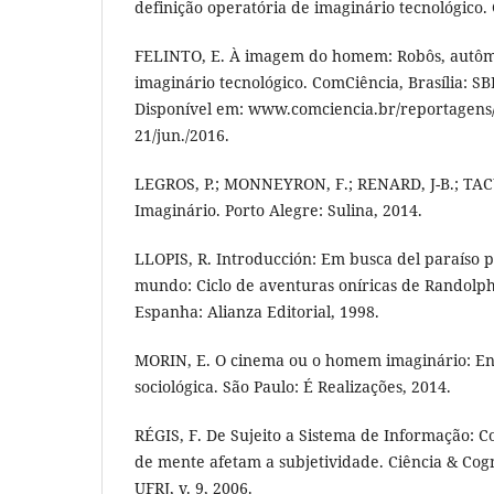
definição operatória de imaginário tecnológico. G
FELINTO, E. À imagem do homem: Robôs, autôm
imaginário tecnológico. ComCiência, Brasília: SBP
Disponível em: www.comciencia.br/reportagens/
21/jun./2016.
LEGROS, P.; MONNEYRON, F.; RENARD, J-B.; TACU
Imaginário. Porto Alegre: Sulina, 2014.
LLOPIS, R. Introducción: Em busca del paraíso pe
mundo: Ciclo de aventuras oníricas de Randolph
Espanha: Alianza Editorial, 1998.
MORIN, E. O cinema ou o homem imaginário: En
sociológica. São Paulo: É Realizações, 2014.
RÉGIS, F. De Sujeito a Sistema de Informação: 
de mente afetam a subjetividade. Ciência & Cogn
UFRJ, v. 9, 2006.