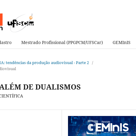
astro
Mestrado Profissional (PPGPCM/UFSCar)
GEMInIS
e IA: tendências da produção audiovisual - Parte 2
/
diovisual
 ALÉM DE DUALISMOS
CIENTÍFICA