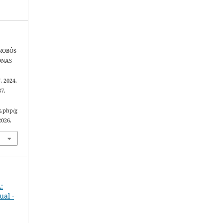
 ROBÔS
ONAS
7, 2024.
87.
x.php/g
2026.
:
ual -