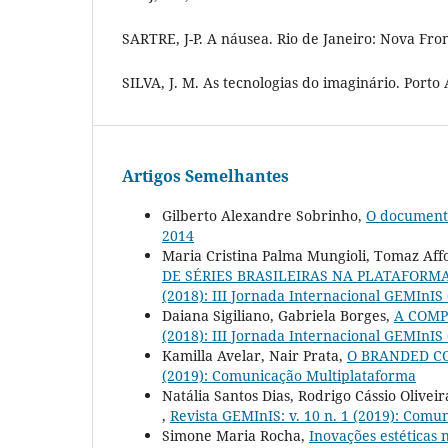
SARTRE, J-P. A náusea. Rio de Janeiro: Nova Fron
SILVA, J. M. As tecnologias do imaginário. Porto 
Artigos Semelhantes
Gilberto Alexandre Sobrinho,
O documentá
2014
Maria Cristina Palma Mungioli, Tomaz Aff
DE SÉRIES BRASILEIRAS NA PLATAFORMA
(2018): III Jornada Internacional GEMInIS
Daiana Sigiliano, Gabriela Borges,
A COMP
(2018): III Jornada Internacional GEMInIS
Kamilla Avelar, Nair Prata,
O BRANDED C
(2019): Comunicação Multiplataforma
Natália Santos Dias, Rodrigo Cássio Oliveir
,
Revista GEMInIS: v. 10 n. 1 (2019): Comu
Simone Maria Rocha,
Inovações estéticas 