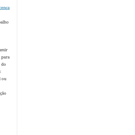
cença
balho
umir
, para
o do
:
l ou
ação