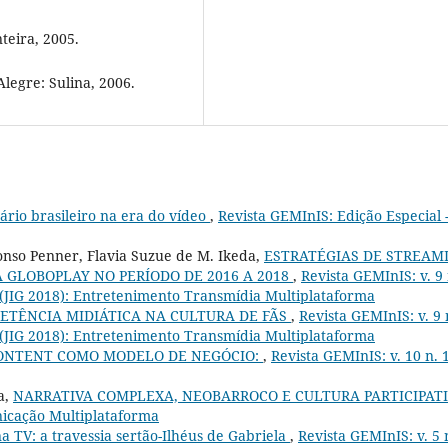
teira, 2005.
Alegre: Sulina, 2006.
rio brasileiro na era do vídeo
,
Revista GEMInIS: Edição Especial -
onso Penner, Flavia Suzue de M. Ikeda,
ESTRATÉGIAS DE STREAM
 GLOBOPLAY NO PERÍODO DE 2016 A 2018
,
Revista GEMInIS: v. 9 
 (JIG 2018): Entretenimento Transmídia Multiplataforma
ETÊNCIA MIDIÁTICA NA CULTURA DE FÃS
,
Revista GEMInIS: v. 9 
 (JIG 2018): Entretenimento Transmídia Multiplataforma
ONTENT COMO MODELO DE NEGÓCIO:
,
Revista GEMInIS: v. 10 n. 
a,
NARRATIVA COMPLEXA, NEOBARROCO E CULTURA PARTICIPATI
nicação Multiplataforma
na TV: a travessia sertão-Ilhéus de Gabriela
,
Revista GEMInIS: v. 5 