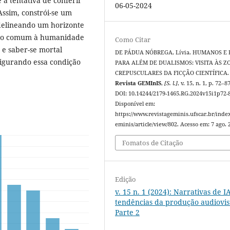
à tentativa de conferir
06-05-2024
Assim, constrói-se um
 delineando um horizonte
tino comum à humanidade
Como Citar
r e saber-se mortal
DE PÁDUA NÓBREGA, Lívia. HUMANOS E
figurando essa condição
PARA ALÉM DE DUALISMOS: VISITA ÀS Z
CREPUSCULARES DA FICÇÃO CIENTÍFICA.
Revista GEMInIS
,
[S. l.]
, v. 15, n. 1, p. 72–8
DOI: 10.14244/2179-1465.RG.2024v15i1p72-
Disponível em:
https://www.revistageminis.ufscar.br/inde
eminis/article/view/802. Acesso em: 7 ago. 
Fomatos de Citação
Edição
v. 15 n. 1 (2024): Narrativas de IA
tendências da produção audiovis
Parte 2