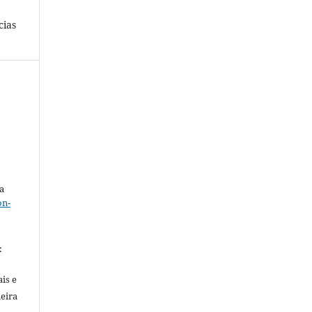
cias
a
on-
.
:
is e
meira