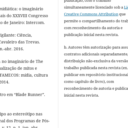
publicação, com o trabalho
simultaneamente licenciado sob a
Li
midiática: o imaginário
Creative Commons Attribution
que
nais do XXXVIII Congresso
permite o compartilhamento do tra
io de Janeiro: Intercom.
com reconhecimento da autoria e
publicação inicial nesta revista.
gilante: Ciência,
 Cavaleiro das Trevas.
b. Autores têm autorização para ass
n.-abr. 2016.
contratos adicionais separadamente
distribuição não-exclusiva da versã
a no imaginário de The
trabalho publicada nesta revista (ex.
alização de mitos e
publicar em repositório instituciona
 FAMECOS: mídia, cultura
como capítulo de livro), com
 2014.
reconhecimento de autoria e public
utro em “Blade Runner”.
inicial nesta revista.
ipo ao estereótipo nas
nal dos Programas de Pós-
. 12, n. 1, jan.-abr.