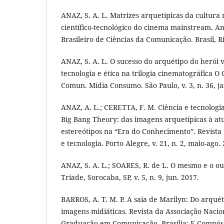
ANAZ, S. A. L. Matrizes arquetípicas da cultura 
científico-tecnológico do cinema mainstream. A
Brasileiro de Ciências da Comunicação. Brasil, R
ANAZ, S. A. L. O sucesso do arquétipo do herói vi
tecnologia e ética na trilogia cinematográfica O
Comun. Mídia Consumo. São Paulo, v. 3, n. 36, ja
ANAZ, A. L.; CERETTA, F. M. Ciência e tecnologi
Big Bang Theory: das imagens arquetípicas à atu
estereótipos na “Era do Conhecimento”. Revista
e tecnologia. Porto Alegre, v. 21, n. 2, maio-ago.
ANAZ, S. A. L.; SOARES, R. de L. O mesmo e o o
Tríade, Sorocaba, SP, v. 5, n. 9, jun. 2017.
BARROS, A. T. M. P. A saia de Marilyn: Do arquét
imagens midiáticas. Revista da Associação Nacio
Graduação em Comunicação, Brasília: E-Compós, v