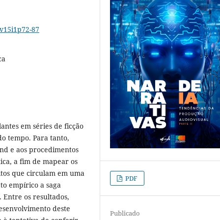
4v15i1p72-87
ca
lantes em séries de ficção
do tempo. Para tanto,
and e aos procedimentos
tica, a fim de mapear os
mitos que circulam em uma
PDF
to empírico a saga
 Entre os resultados,
desenvolvimento deste
Publicado