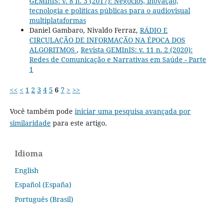
GEMInIS: v. 8 n. 3 (2017): Negócios, inovação,
tecnologia e políticas públicas para o audiovisual
multiplataformas
Daniel Gambaro, Nivaldo Ferraz,
RÁDIO E
CIRCULAÇÃO DE INFORMAÇÃO NA ÉPOCA DOS
ALGORITMOS
,
Revista GEMInIS: v. 11 n. 2 (2020):
Redes de Comunicação e Narrativas em Saúde - Parte
1
<<
<
1
2
3
4
5
6
7
>
>>
Você também pode
iniciar uma pesquisa avançada por
similaridade
para este artigo.
Idioma
English
Español (España)
Português (Brasil)