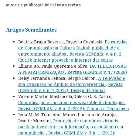
autoria e publicação inicial nesta revista.
Artigos Semelhantes
Beatriz Braga Bezerra, Rogério Covaleski,
Estratégias
de Comunicação na Cultura Digital: publicidade e
entretenimento aliados
,
Revista GEMInIS: v. 4 n. 2
(2013): Internet pós-web: a internet das coisas
Liliane Ito, Paula Querema e Silva,
DA TELEDIFUSÃO
À PLATAFORMIZAÇÃO
,
Revista GEMInIS: v. 17 (2026)
Deisy Fernanda Feitosa, Sérgio Bairon,
A Televisão e
sua Expansão no Âmbito da Convergência
,
Revista
GEMInIS: v. 6 n. 1 (2015): Design de Mídias
Vicente Martin Mastrocola, Gilesa G. S. Castro,
Comunicação e consumo nas wearable technologies
,
Revista GEMInIS: v. 6 n. 2 (2015): Cinema e Tecnologia
Ieda M. M. Tourinho, Mauro Luciano de Araújo,
Josette Monzani,
Produção de conteúdos virtuais
participativos: entre a informação, o espetáculo e a
manipulação
,
Revista GEMInIS: v. 3 n. 1 (2012):