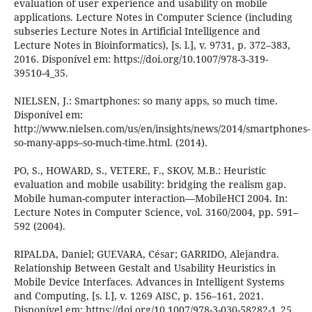
evaluation of user experience and usability on mobile
applications. Lecture Notes in Computer Science (including
subseries Lecture Notes in Artificial Intelligence and
Lecture Notes in Bioinformatics), [s. l.], v. 9731, p. 372–383,
2016. Disponível em: https://doi.org/10.1007/978-3-319-
39510-4_35.
NIELSEN, J.: Smartphones: so many apps, so much time.
Disponível em:
http://www.nielsen.com/us/en/insights/news/2014/smartphones-
so-many-apps–so-much-time.html. (2014).
PO, S., HOWARD, S., VETERE, F., SKOV, M.B.: Heuristic
evaluation and mobile usability: bridging the realism gap.
Mobile human-computer interaction—MobileHCI 2004. In:
Lecture Notes in Computer Science, vol. 3160/2004, pp. 591–
592 (2004).
RIPALDA, Daniel; GUEVARA, César; GARRIDO, Alejandra.
Relationship Between Gestalt and Usability Heuristics in
Mobile Device Interfaces. Advances in Intelligent Systems
and Computing, [s. l.], v. 1269 AISC, p. 156–161, 2021.
Disponível em: https://doi.org/10.1007/978-3-030-58282-1_25.