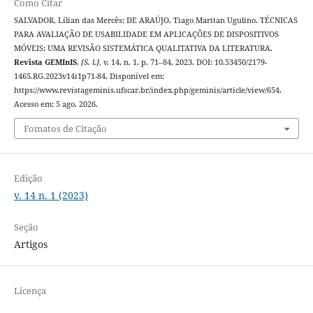
Como Citar
SALVADOR, Lílian das Mercês; DE ARAÚJO, Tiago Maritan Ugulino. TÉCNICAS
PARA AVALIAÇÃO DE USABILIDADE EM APLICAÇÕES DE DISPOSITIVOS
MÓVEIS: UMA REVISÃO SISTEMÁTICA QUALITATIVA DA LITERATURA.
Revista GEMInIS
,
[S. l.]
, v. 14, n. 1, p. 71–84, 2023. DOI: 10.53450/2179-
1465.RG.2023v14i1p71-84. Disponível em:
https://www.revistageminis.ufscar.br/index.php/geminis/article/view/654.
Acesso em: 5 ago. 2026.
Fomatos de Citação
Edição
v. 14 n. 1 (2023)
Seção
Artigos
Licença