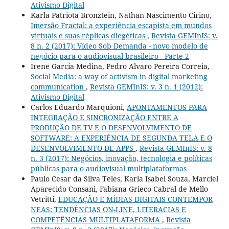
Ativismo Digital
Karla Patriota Bronztein, Nathan Nascimento Cirino,
Imersão Fractal: a experiência escapista em mundos
virtuais e suas réplicas diegéticas
,
Revista GEMInIS: v.
8 n. 2 (2017): Vídeo Sob Demanda - novo modelo de
negócio para o audiovisual brasileiro - Parte 2
Irene García Medina, Pedro Alvaro Pereira Correia,
Social Media: a way of activism in digital marketing
communication
,
Revista GEMInIS: v. 3 n. 1 (2012):
Ativismo Digital
Carlos Eduardo Marquioni,
APONTAMENTOS PARA
INTEGRAÇÃO E SINCRONIZAÇÃO ENTRE A
PRODUÇÃO DE TV E O DESENVOLVIMENTO DE
SOFTWARE: A EXPERIÊNCIA DE SEGUNDA TELA E O
DESENVOLVIMENTO DE APPS
,
Revista GEMInIS: v. 8
n. 3 (2017): Negócios, inovação, tecnologia e políticas
públicas para o audiovisual multiplataformas
Paulo Cesar da Silva Teles, Karla Isabel Souza, Marciel
Aparecido Consani, Fabiana Grieco Cabral de Mello
Vetritti,
EDUCAÇÃO E MÍDIAS DIGITAIS CONTEMPOR
NEAS: TENDÊNCIAS ON-LINE, LITERACIAS E
COMPETÊNCIAS MULTIPLATAFORMA
,
Revista