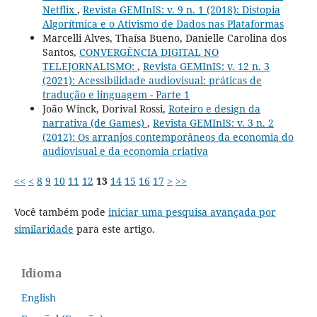
Netflix
,
Revista GEMInIS: v. 9 n. 1 (2018): Distopia
Algorítmica e o Ativismo de Dados nas Plataformas
Marcelli Alves, Thaísa Bueno, Danielle Carolina dos
Santos,
CONVERGÊNCIA DIGITAL NO
TELEJORNALISMO:
,
Revista GEMInIS: v. 12 n. 3
(2021): Acessibilidade audiovisual: práticas de
tradução e linguagem - Parte 1
João Winck, Dorival Rossi,
Roteiro e design da
narrativa (de Games)
,
Revista GEMInIS: v. 3 n. 2
(2012): Os arranjos contemporâneos da economia do
audiovisual e da economia criativa
<<
<
8
9
10
11
12
13
14
15
16
17
>
>>
Você também pode
iniciar uma pesquisa avançada por
similaridade
para este artigo.
Idioma
English