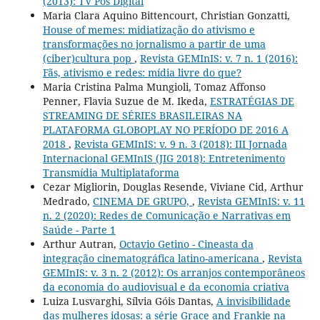
(2013): TV Pós Digital
Maria Clara Aquino Bittencourt, Christian Gonzatti,
House of memes: midiatização do ativismo e
transformações no jornalismo a partir de uma
(ciber)cultura pop
,
Revista GEMInIS: v. 7 n. 1 (2016):
Fãs, ativismo e redes: mídia livre do que?
Maria Cristina Palma Mungioli, Tomaz Affonso
Penner, Flavia Suzue de M. Ikeda,
ESTRATÉGIAS DE
STREAMING DE SÉRIES BRASILEIRAS NA
PLATAFORMA GLOBOPLAY NO PERÍODO DE 2016 A
2018
,
Revista GEMInIS: v. 9 n. 3 (2018): III Jornada
Internacional GEMInIS (JIG 2018): Entretenimento
Transmídia Multiplataforma
Cezar Migliorin, Douglas Resende, Viviane Cid, Arthur
Medrado,
CINEMA DE GRUPO,
,
Revista GEMInIS: v. 11
n. 2 (2020): Redes de Comunicação e Narrativas em
Saúde - Parte 1
Arthur Autran,
Octavio Getino - Cineasta da
integração cinematográfica latino-americana
,
Revista
GEMInIS: v. 3 n. 2 (2012): Os arranjos contemporâneos
da economia do audiovisual e da economia criativa
Luiza Lusvarghi, Sílvia Góis Dantas,
A invisibilidade
das mulheres idosas: a série Grace and Frankie na