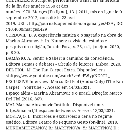
CHEVALIER, P. Script et performance dans l’art américain
de la fin des années 1960 et des
années 1970. Marges [En ligne], 13 | 2011, mis en ligne le 01
septembre 2012, consulté le 23 avril
2019. URL : http://journals.openedition.org/marges/429 ; DOI
: 10.4000/marges.429
CORDOVIL, D. A experiência mística e o sagrado na obra de
Marina Abramović. In. Numen: revista de estudos e
pesquisa da religião, Juiz de Fora, v. 23, n.1, jan./jun. 2020,
p. 8-20.
DAMÁSIO, A. Sentir e Saber: a caminho da consciência.
Editora Temas e debates - Círculo de leitores, Lisboa. 2020.
DEL FIOL, M. The Fan Carpet Extra. Disponível em
<https://www.youtube.com/watch?v=6eFWypNG9TI _
EXCLUSIVE Interview: Marco Del Fiol (Audio Only) (The Fan
Carpet) - YouTube> . Acesso em 14/03/2021.
Espaço além - Marina Abramović e o Brasil. Direção: Marco
Del Fiol (2016, 86’).
MAI. Marina Abramovic Instituto. Disponível em <
https://mai.art/thespaceinbetween>. Acesso: 13/03/2021.
MOSTAÇO, E. Incursões e excursões: a cena no regime
estético. Editora Teatro do Pequeno Gesto (on-line). 2018.
MUKHAMETZYANOV, R.; MARTYNOVA, Y.; MARTYNOV, D.;