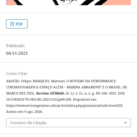
PDF
Publicado
04-11-2021
Como Citar
ARAÚJO, Felipe; MARQUES, Marissel. O ROTEIRO NA PERFORMANCE
CINEMATOGRÁFICA ESPAÇO ALÉM – MARINA ABRAMOVIĆ E O BRASIL, DE
MARCO DEL FIOL.
Revista GEMInIS
,
[S. l.]
, v. 12, n. 2, p. 80–100, 2021. DOI:
10.53450/2179-1465.RG.2021v12i2p80-100. Disponível em:
https://www.revistageminis.ufscar.br/index.php/geminis/article/view/620.
Acesso em: 6 ago. 2026.
Fomatos de Citação