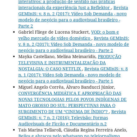
interativos: a produção de sentido nas práticas
interacionais da experiência Just a Reflektor
,
Revista
GEMInIS: v. 8 n. 2 (2017): Vídeo Sob Demanda - novo
modelo de negócio para o audiovisual brasileiro -
Parte 2
Gabriel Fliege de Lucena Stuckert,
VOD: o bom e
velho mercado de vídeo doméstico
,
Revista GEMInIS:
v. 8 n. 2 (2017): Vídeo Sob Demanda - novo modelo de
negócio para o audiovisual brasileiro - Parte 2
Mayka Castellano, Melina Meimaridis,
PRODUÇÃO
TELEVISIVA E INSTRUMENTALIZAÇÃO DA
NOSTALGIA: O CASO NETFLIX
,
Revista GEMInIS: v. 8
n. 1 (2017): Vídeo Sob Demanda - novo modelo de
negócio para o audiovisual brasileiro - Parte 1
Miguel Angelo Corrêa, Álvaro Banducci Júnior,
CONVERGÊNCIA MIDIÁTICA E APROPRIAÇÃO DAS
NOVAS TECNOLOGIAS PELOS POVOS INDÍGENAS DE
MATO GROSSO DO SUL: PERSPECTIVAS PARA O
SURGIMENTO DE UM “CINEMA DE ÍNDIO”?
,
Revista
GEMInIS: v. 7 n. 2 (2016): Televisão: Formas
Audiovisuais de Ficção e Documentário n.2
Taís Marina Tellaroli, Cláudia Regina Ferreira Anelo,
Beijos e abraços pelo whatsapp no telejornalismo