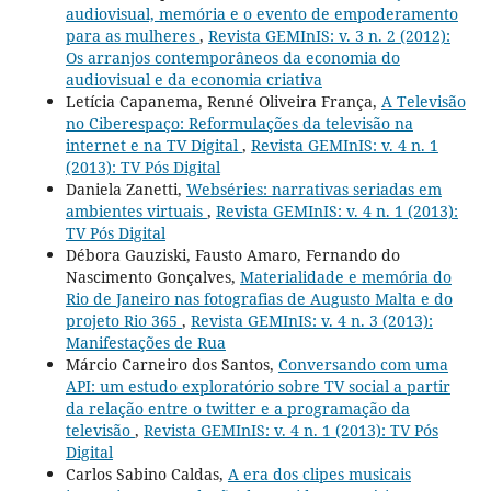
audiovisual, memória e o evento de empoderamento
para as mulheres
,
Revista GEMInIS: v. 3 n. 2 (2012):
Os arranjos contemporâneos da economia do
audiovisual e da economia criativa
Letícia Capanema, Renné Oliveira França,
A Televisão
no Ciberespaço: Reformulações da televisão na
internet e na TV Digital
,
Revista GEMInIS: v. 4 n. 1
(2013): TV Pós Digital
Daniela Zanetti,
Webséries: narrativas seriadas em
ambientes virtuais
,
Revista GEMInIS: v. 4 n. 1 (2013):
TV Pós Digital
Débora Gauziski, Fausto Amaro, Fernando do
Nascimento Gonçalves,
Materialidade e memória do
Rio de Janeiro nas fotografias de Augusto Malta e do
projeto Rio 365
,
Revista GEMInIS: v. 4 n. 3 (2013):
Manifestações de Rua
Márcio Carneiro dos Santos,
Conversando com uma
API: um estudo exploratório sobre TV social a partir
da relação entre o twitter e a programação da
televisão
,
Revista GEMInIS: v. 4 n. 1 (2013): TV Pós
Digital
Carlos Sabino Caldas,
A era dos clipes musicais