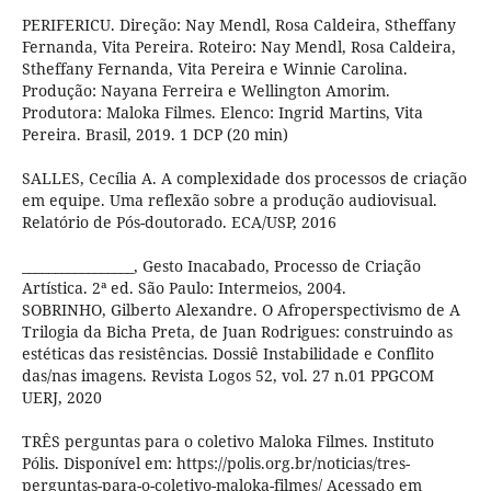
PERIFERICU. Direção: Nay Mendl, Rosa Caldeira, Stheffany
Fernanda, Vita Pereira. Roteiro: Nay Mendl, Rosa Caldeira,
Stheffany Fernanda, Vita Pereira e Winnie Carolina.
Produção: Nayana Ferreira e Wellington Amorim.
Produtora: Maloka Filmes. Elenco: Ingrid Martins, Vita
Pereira. Brasil, 2019. 1 DCP (20 min)
SALLES, Cecília A. A complexidade dos processos de criação
em equipe. Uma reflexão sobre a produção audiovisual.
Relatório de Pós-doutorado. ECA/USP, 2016
_________________, Gesto Inacabado, Processo de Criação
Artística. 2ª ed. São Paulo: Intermeios, 2004.
SOBRINHO, Gilberto Alexandre. O Afroperspectivismo de A
Trilogia da Bicha Preta, de Juan Rodrigues: construindo as
estéticas das resistências. Dossiê Instabilidade e Conflito
das/nas imagens. Revista Logos 52, vol. 27 n.01 PPGCOM
UERJ, 2020
TRÊS perguntas para o coletivo Maloka Filmes. Instituto
Pólis. Disponível em: https://polis.org.br/noticias/tres-
perguntas-para-o-coletivo-maloka-filmes/ Acessado em