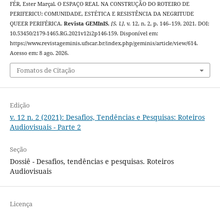
FÉR, Ester Marçal. O ESPAÇO REAL NA CONSTRUÇÃO DO ROTEIRO DE
PERIFERICU: COMUNIDADE, ESTÉTICA E RESISTÊNCIA DA NEGRITUDE
QUEER PERIFÉRICA.
Revista GEMInIS
,
[S. l.]
, v. 12, n. 2, p. 146–159, 2021. DOI:
10.53450/2179-1465.RG.2021v12i2p146-159. Disponível em:
https://www.revistageminis.ufscar.br/index.php/geminis/article/view/614.
Acesso em: 8 ago. 2026.
Fomatos de Citação
Edição
v. 12 n. 2 (2021): Desafios, Tendências e Pesquisas: Roteiros
Audiovisuais - Parte 2
Seção
Dossiê - Desafios, tendências e pesquisas. Roteiros
Audiovisuais
Licença