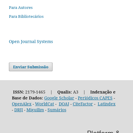
Para Autores
Para Bibliotecários
Open Journal Systems
Enviar Submissão
ISSN:
2179-1465 |
Qualis:
A3 |
Indexação e
Base de Dados:
Google Scholar
-
Periódicos CAPES
-
OpenAlex
-
WorldCat
-
DOAJ
-
CiteFactor
-
Latindex
-
DRJI
-
Miguilim
-
Sumários