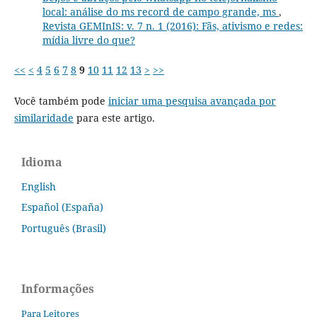
local: análise do ms record de campo grande, ms
,
Revista GEMInIS: v. 7 n. 1 (2016): Fãs, ativismo e redes:
mídia livre do que?
<<
<
4
5
6
7
8
9
10
11
12
13
>
>>
Você também pode
iniciar uma pesquisa avançada por
similaridade
para este artigo.
Idioma
English
Español (España)
Português (Brasil)
Informações
Para Leitores