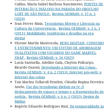
Caldas, Maria Isabel Barbosa Nascimento,
PONTES DE
INTERAÇÃO E DIÁLOGO NA PARADA DO ORGULHO
LGBT DE SÃO PAULO
,
Revista GEMInIS: v. 15 n. 2
(2024)
Ivan Ferrer Maia,
Tecnologias Móveis e Literacia na
Cultura da Convergência
,
Revista GEMInIS: v. 2 n. 1
(2011): Mobilidade: tendências e desafios na era
digital
Vicente Martin Mastrocola,
BENS DIGITAIS, CONSUMO
E ENTRETENIMENTO: UM ESTUDO DE ABORDAGEM
QUALITATIVA COM USUÁRIOS DO GAME MARVEL
SNAP
,
Revista GEMInIS: v. 16 (2025)
Lucia Santaella, Adelino Gala, Clayton Policarpo,
Ricardo Gazoni,
Desvelando a Internet das Coisas
,
Revista GEMInIS: v. 4 n. 2 (2013): Internet pós-web: a
internet das coisas
Taís Marina Tellaroli Fenelon, Cláudia Regina Ferreira
Anelo,
Uso das tecnologias digitais na tv: O
deslocamento de espaço e tempo e a fragmentação da
notícia
,
Revista GEMInIS: v. 6 n. 1 (2015): Design de
Mídias
Rogério Eduardo Rodrigues Bazi,
Da temporalidade às