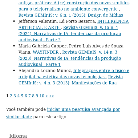
antigas práticas: A (re) construção dos novos sentidos
para o telejornalismo no ambiente convergente
,
Revista GEMInIS: v. 6 n. 1 (2015): Design de Mídias
Jefferson Valentim, Ed Porto Bezerra,
INTELIGÊNCIA
ARTIFICIAL E ARTE
,
Revista GEMInIS: v. 15 n. 1
(2024): Narrativas de IA: tendências da produção
audiovisual - Parte 2
Maria Gabriela Capper, Pedro Luis Alves de Souza
Viana,
WAYFINDER
,
Revista GEMInIS: v. 14 n. 3
(2023): Narrativas de IA: tendências da produção
audiovisual - Parte 1
Alejandro Lozano Muñoz,
Integrações entre o físico e
o digital na estética das novas tecnologias
,
Revista
GEMInIS: v. 4 n. 3 (2013): Manifestações de Rua
1
2
3
4
5
6
7
8
9
10
>
>>
Você também pode
iniciar uma pesquisa avançada por
similaridade
para este artigo.
Idioma