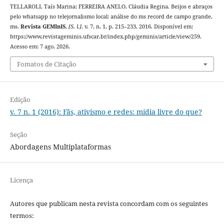
TELLAROLI, Taís Marina; FERREIRA ANELO, Cláudia Regina. Beijos e abraços
pelo whatsapp no telejornalismo local: análise do ms record de campo grande,
ms.
Revista GEMInIS
,
[S. l.]
, v. 7, n. 1, p. 215–233, 2016. Disponível em:
https://www.revistageminis.ufscar.br/index.php/geminis/article/view/259.
Acesso em: 7 ago. 2026.
Fomatos de Citação
Edição
v. 7 n. 1 (2016): Fãs, ativismo e redes: mídia livre do que?
Seção
Abordagens Multiplataformas
Licença
Autores que publicam nesta revista concordam com os seguintes
termos: