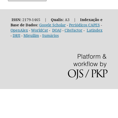
ISSN:
2179-1465 |
Qualis:
A3 |
Indexação e
Base de Dados:
Google Scholar
-
Periódicos CAPES
-
OpenAlex
-
WorldCat
-
DOAJ
-
CiteFactor
-
Latindex
-
DRJI
-
Miguilim
-
Sumários