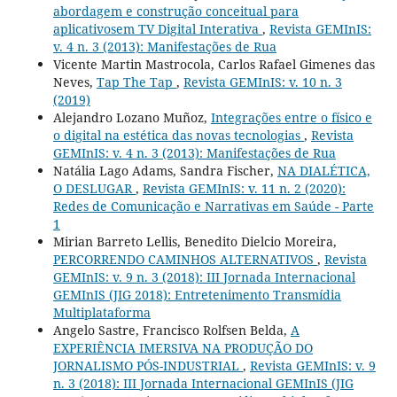
abordagem e construção conceitual para
aplicativosem TV Digital Interativa
,
Revista GEMInIS:
v. 4 n. 3 (2013): Manifestações de Rua
Vicente Martin Mastrocola, Carlos Rafael Gimenes das
Neves,
Tap The Tap
,
Revista GEMInIS: v. 10 n. 3
(2019)
Alejandro Lozano Muñoz,
Integrações entre o físico e
o digital na estética das novas tecnologias
,
Revista
GEMInIS: v. 4 n. 3 (2013): Manifestações de Rua
Natália Lago Adams, Sandra Fischer,
NA DIALÉTICA,
O DESLUGAR
,
Revista GEMInIS: v. 11 n. 2 (2020):
Redes de Comunicação e Narrativas em Saúde - Parte
1
Mirian Barreto Lellis, Benedito Dielcio Moreira,
PERCORRENDO CAMINHOS ALTERNATIVOS
,
Revista
GEMInIS: v. 9 n. 3 (2018): III Jornada Internacional
GEMInIS (JIG 2018): Entretenimento Transmídia
Multiplataforma
Angelo Sastre, Francisco Rolfsen Belda,
A
EXPERIÊNCIA IMERSIVA NA PRODUÇÃO DO
JORNALISMO PÓS-INDUSTRIAL
,
Revista GEMInIS: v. 9
n. 3 (2018): III Jornada Internacional GEMInIS (JIG