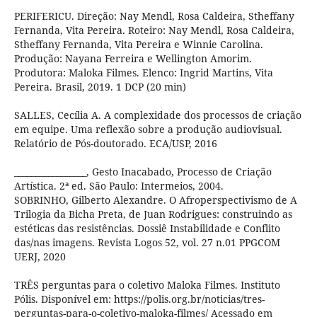
PERIFERICU. Direção: Nay Mendl, Rosa Caldeira, Stheffany
Fernanda, Vita Pereira. Roteiro: Nay Mendl, Rosa Caldeira,
Stheffany Fernanda, Vita Pereira e Winnie Carolina.
Produção: Nayana Ferreira e Wellington Amorim.
Produtora: Maloka Filmes. Elenco: Ingrid Martins, Vita
Pereira. Brasil, 2019. 1 DCP (20 min)
SALLES, Cecília A. A complexidade dos processos de criação
em equipe. Uma reflexão sobre a produção audiovisual.
Relatório de Pós-doutorado. ECA/USP, 2016
_________________, Gesto Inacabado, Processo de Criação
Artística. 2ª ed. São Paulo: Intermeios, 2004.
SOBRINHO, Gilberto Alexandre. O Afroperspectivismo de A
Trilogia da Bicha Preta, de Juan Rodrigues: construindo as
estéticas das resistências. Dossiê Instabilidade e Conflito
das/nas imagens. Revista Logos 52, vol. 27 n.01 PPGCOM
UERJ, 2020
TRÊS perguntas para o coletivo Maloka Filmes. Instituto
Pólis. Disponível em: https://polis.org.br/noticias/tres-
perguntas-para-o-coletivo-maloka-filmes/ Acessado em