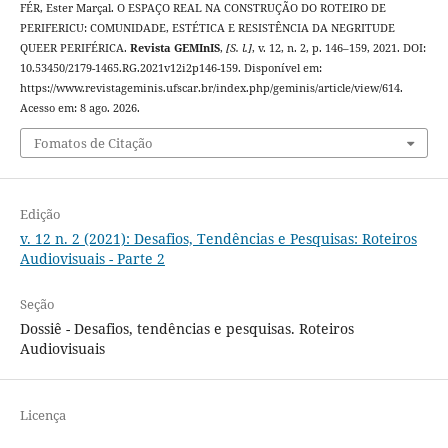
FÉR, Ester Marçal. O ESPAÇO REAL NA CONSTRUÇÃO DO ROTEIRO DE
PERIFERICU: COMUNIDADE, ESTÉTICA E RESISTÊNCIA DA NEGRITUDE
QUEER PERIFÉRICA.
Revista GEMInIS
,
[S. l.]
, v. 12, n. 2, p. 146–159, 2021. DOI:
10.53450/2179-1465.RG.2021v12i2p146-159. Disponível em:
https://www.revistageminis.ufscar.br/index.php/geminis/article/view/614.
Acesso em: 8 ago. 2026.
Fomatos de Citação
Edição
v. 12 n. 2 (2021): Desafios, Tendências e Pesquisas: Roteiros
Audiovisuais - Parte 2
Seção
Dossiê - Desafios, tendências e pesquisas. Roteiros
Audiovisuais
Licença