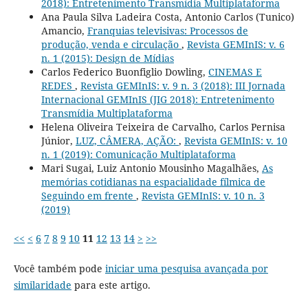
2018): Entretenimento Transmídia Multiplataforma
Ana Paula Silva Ladeira Costa, Antonio Carlos (Tunico)
Amancio,
Franquias televisivas: Processos de
produção, venda e circulação
,
Revista GEMInIS: v. 6
n. 1 (2015): Design de Mídias
Carlos Federico Buonfiglio Dowling,
CINEMAS E
REDES
,
Revista GEMInIS: v. 9 n. 3 (2018): III Jornada
Internacional GEMInIS (JIG 2018): Entretenimento
Transmídia Multiplataforma
Helena Oliveira Teixeira de Carvalho, Carlos Pernisa
Júnior,
LUZ, CÂMERA, AÇÃO:
,
Revista GEMInIS: v. 10
n. 1 (2019): Comunicação Multiplataforma
Mari Sugai, Luiz Antonio Mousinho Magalhães,
As
memórias cotidianas na espacialidade fílmica de
Seguindo em frente
,
Revista GEMInIS: v. 10 n. 3
(2019)
<<
<
6
7
8
9
10
11
12
13
14
>
>>
Você também pode
iniciar uma pesquisa avançada por
similaridade
para este artigo.