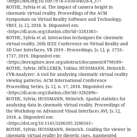
<https://doi.org/10.1007/978-3-030-04028-4_37>
ROTHE, Sylvia et al. The impact of camera height in
cinematic virtual reality. Proceedings of the ACM
Symposium on Virtual Reality Software and Technology,
VRST, [s. l.], 2018. b. Disponível em:
<https://dl.acm.org/citation.cfm?id=3283383>
ROTHE, Sylvia et al. Interaction techniques for cinematic
virtual reality. 26th IEEE Conference on Virtual Reality and
3D User Interfaces, VR 2019 - Proceedings, [s. l.], p. 1733–
1737, 2019. Disponível em:
<https://ieeexplore.ieee.org/abstract/document/8798189>
ROTHE, Sylvia; HÖLLERER, Tobias; HUSSMANN, Heinrich.
CVR-Analyzer: A tool for analyzing cinematic virtual reality
viewing patterns. ACM International Conference
Proceeding Series, [s. l.], n. 17, 2018. Disponível em:
<https://dl.acm.org/citation.cfm?id=3282896>
ROTHE, Sylvia; HUSSMANN, Heinrich. Spatial statistics for
analyzing data in cinematic virtual reality. Proceedings of
the Workshop on Advanced Visual Interfaces AVI, [s. l.],
2018. a. Disponível em:
<https://doi.org/10.1145/3206505.3206561>
ROTHE, Sylvia; HUSSMANN, Heinrich. Guiding the viewer in
cinematic virtual reality by diegetic cues. Augmented