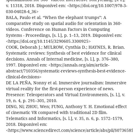
v. 11318, 2018. Disponível em: <https://doi.org/10.1007/978-3-
030-04028-4_36>
BALA, Paulo et al. “When the elephant trumps”: A
comparative study on spatial audio for orientation in 360◦
videos. Conference on Human Factors in Computing
Systems - Proceedings, [s. l.], p. 1–13, 2019. Disponível em:
<https://doi.org/10.1145/3290605.3300925>
COOK, Deborah J.; MULROW, Cynthia D.; HAYNES, R. Brian.
Systematic reviews: Synthesis of best evidence for clinical
decisions. Annals of Internal medicine, [s. l.], p. 376–380,
1997. Disponível em: <https://annals.org/aim/article-
abstract/710356/systematic-reviews-synthesis-best-evidence-
clinical-decisions>
DE LA PEÑA, Nonny et al. Immersive journalism: Immersive
virtual reality for the first-person experience of news.
Presence: Teleoperators and Virtual Environments, [s. l.], v.
19, n. 4, p. 291–301, 2010.
DING, Ni; ZHOU, Wen; FUNG, Anthony Y. H. Emotional effect
of cinematic VR compared with traditional 2D film.
Telematics and Informatics, [s. l.], v. 35, n. 6, p. 1572–1579,
2018. Disponível em:
<https://www.sciencedirect.com/science/article/abs/pii/S07365