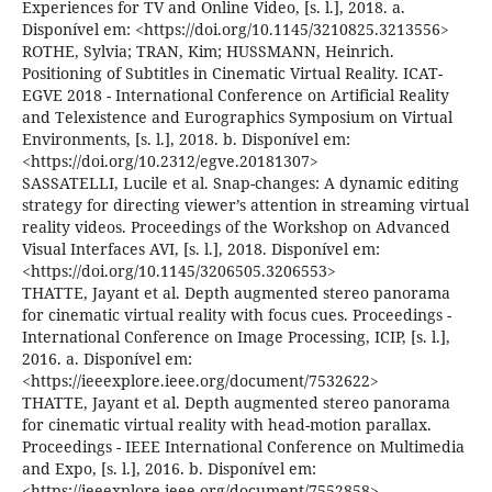
Experiences for TV and Online Video, [s. l.], 2018. a.
Disponível em: <https://doi.org/10.1145/3210825.3213556>
ROTHE, Sylvia; TRAN, Kim; HUSSMANN, Heinrich.
Positioning of Subtitles in Cinematic Virtual Reality. ICAT-
EGVE 2018 - International Conference on Artificial Reality
and Telexistence and Eurographics Symposium on Virtual
Environments, [s. l.], 2018. b. Disponível em:
<https://doi.org/10.2312/egve.20181307>
SASSATELLI, Lucile et al. Snap-changes: A dynamic editing
strategy for directing viewer’s attention in streaming virtual
reality videos. Proceedings of the Workshop on Advanced
Visual Interfaces AVI, [s. l.], 2018. Disponível em:
<https://doi.org/10.1145/3206505.3206553>
THATTE, Jayant et al. Depth augmented stereo panorama
for cinematic virtual reality with focus cues. Proceedings -
International Conference on Image Processing, ICIP, [s. l.],
2016. a. Disponível em:
<https://ieeexplore.ieee.org/document/7532622>
THATTE, Jayant et al. Depth augmented stereo panorama
for cinematic virtual reality with head-motion parallax.
Proceedings - IEEE International Conference on Multimedia
and Expo, [s. l.], 2016. b. Disponível em:
<https://ieeexplore.ieee.org/document/7552858>