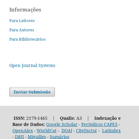
Informações
Para Leitores
Para Autores
Para Bibliotecários
Open Journal Systems
Enviar Submissão
ISSN:
2179-1465 |
Qualis:
A3 |
Indexação e
Base de Dados:
Google Scholar
-
Periódicos CAPES
-
OpenAlex
-
WorldCat
-
DOAJ
-
CiteFactor
-
Latindex
-
DRJI
-
Miguilim
-
Sumários