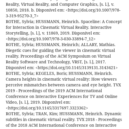
Reality, Virtual Reality, and Computer Graphics, [s. l.], v.
10850, 2018. b. Disponível em: <https://doi.org/10.1007/978-
3-319-95270-3_7>
ROTHE, Sylvia; HUSSMANN, Heinrich. Spaceline: A Concept
for Interaction in Cinematic Virtual Reality. Interactive
Storytelling, [s. l.], v. 11869, 2019. Disponível em:
<https://doi.org/10.1007/978-3-030-33894-7_12>
ROTHE, Sylvia; HUSSMANN, Heinrich; ALLARY, Mathias.
Diegetic cues for guiding the viewer in cinematic virtual
reality. Proceedings of the ACM Symposium on Virtual
Reality Software and Technology, VRST, [s. l.], 2017.
Disponível em: <https://doi.org/10.1145/3139131.3143421>
ROTHE, Sylvia; KEGELES, Boris; HUSSMANN, Heinrich.
Camera heights in cinematic virtual reality: How viewers
perceive mismatches between camera and eye height. TVX
2019 - Proceedings of the 2019 ACM International
Conference on Interactive Experiences for TV and Online
Video, [s. l.], 2019. Disponível em:
<https://doi.org/10.1145/3317697.3323362>
ROTHE, Sylvia; TRAN, Kim; HUSSMANN, Heinrich. Dynamic
subtitles in cinematic virtual reality. TVX 2018 - Proceedings
of the 2018 ACM International Conference on Interactive