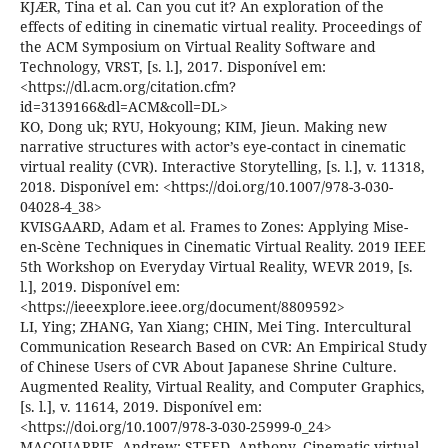
KJÆR, Tina et al. Can you cut it? An exploration of the
effects of editing in cinematic virtual reality. Proceedings of
the ACM Symposium on Virtual Reality Software and
Technology, VRST, [s. l.], 2017. Disponível em:
<https://dl.acm.org/citation.cfm?
id=3139166&dl=ACM&coll=DL>
KO, Dong uk; RYU, Hokyoung; KIM, Jieun. Making new
narrative structures with actor’s eye-contact in cinematic
virtual reality (CVR). Interactive Storytelling, [s. l.], v. 11318,
2018. Disponível em: <https://doi.org/10.1007/978-3-030-
04028-4_38>
KVISGAARD, Adam et al. Frames to Zones: Applying Mise-
en-Scène Techniques in Cinematic Virtual Reality. 2019 IEEE
5th Workshop on Everyday Virtual Reality, WEVR 2019, [s.
l.], 2019. Disponível em:
<https://ieeexplore.ieee.org/document/8809592>
LI, Ying; ZHANG, Yan Xiang; CHIN, Mei Ting. Intercultural
Communication Research Based on CVR: An Empirical Study
of Chinese Users of CVR About Japanese Shrine Culture.
Augmented Reality, Virtual Reality, and Computer Graphics,
[s. l.], v. 11614, 2019. Disponível em:
<https://doi.org/10.1007/978-3-030-25999-0_24>
MACQUARRIE, Andrew; STEED, Anthony. Cinematic virtual