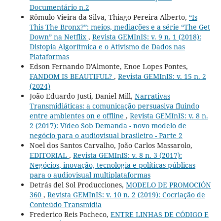
Documentário n.2
Rômulo Vieira da Silva, Thiago Pereira Alberto,
“Is
This The Bronx?”: meios, mediações e a série “The Get
Down” na Netflix
,
Revista GEMInIS: v. 9 n. 1 (2018):
Distopia Algorítmica e o Ativismo de Dados nas
Plataformas
Edson Fernando D'Almonte, Enoe Lopes Pontes,
FANDOM IS BEAUTIFUL?
,
Revista GEMInIS: v. 15 n. 2
(2024)
João Eduardo Justi, Daniel Mill,
Narrativas
Transmidiáticas: a comunicação persuasiva fluindo
entre ambientes on e offline
,
Revista GEMInIS: v. 8 n.
2 (2017): Vídeo Sob Demanda - novo modelo de
negócio para o audiovisual brasileiro - Parte 2
Noel dos Santos Carvalho, João Carlos Massarolo,
EDITORIAL
,
Revista GEMInIS: v. 8 n. 3 (2017):
Negócios, inovação, tecnologia e políticas públicas
para o audiovisual multiplataformas
Detrás del Sol Producciones,
MODELO DE PROMOCIÓN
360
,
Revista GEMInIS: v. 10 n. 2 (2019): Cocriação de
Conteúdo Transmídia
Frederico Reis Pacheco,
ENTRE LINHAS DE CÓDIGO E