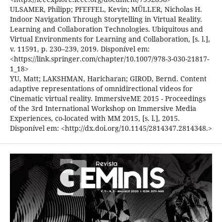
ULSAMER, Philipp; PFEFFEL, Kevin; MÜLLER, Nicholas H.
Indoor Navigation Through Storytelling in Virtual Reality.
Learning and Collaboration Technologies. Ubiquitous and
Virtual Environments for Learning and Collaboration, [s. l.],
v. 11591, p. 230–239, 2019. Disponível em:
<https://link.springer.com/chapter/10.1007/978-3-030-21817-
1_18>
YU, Matt; LAKSHMAN, Haricharan; GIROD, Bernd. Content
adaptive representations of omnidirectional videos for
Cinematic virtual reality. ImmersiveME 2015 - Proceedings
of the 3rd International Workshop on Immersive Media
Experiences, co-located with MM 2015, [s. l.], 2015.
Disponível em: <http://dx.doi.org/10.1145/2814347.2814348.>