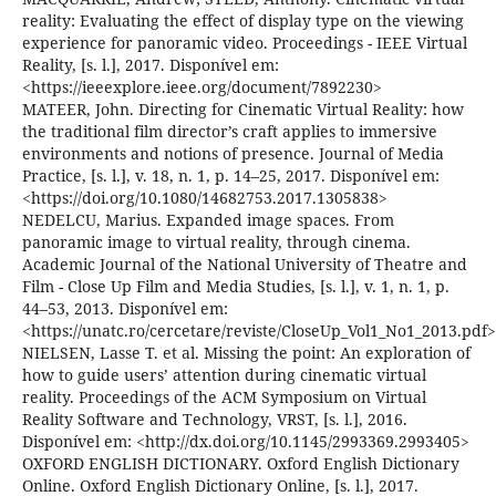
reality: Evaluating the effect of display type on the viewing
experience for panoramic video. Proceedings - IEEE Virtual
Reality, [s. l.], 2017. Disponível em:
<https://ieeexplore.ieee.org/document/7892230>
MATEER, John. Directing for Cinematic Virtual Reality: how
the traditional film director’s craft applies to immersive
environments and notions of presence. Journal of Media
Practice, [s. l.], v. 18, n. 1, p. 14–25, 2017. Disponível em:
<https://doi.org/10.1080/14682753.2017.1305838>
NEDELCU, Marius. Expanded image spaces. From
panoramic image to virtual reality, through cinema.
Academic Journal of the National University of Theatre and
Film - Close Up Film and Media Studies, [s. l.], v. 1, n. 1, p.
44–53, 2013. Disponível em:
<https://unatc.ro/cercetare/reviste/CloseUp_Vol1_No1_2013.pdf>
NIELSEN, Lasse T. et al. Missing the point: An exploration of
how to guide users’ attention during cinematic virtual
reality. Proceedings of the ACM Symposium on Virtual
Reality Software and Technology, VRST, [s. l.], 2016.
Disponível em: <http://dx.doi.org/10.1145/2993369.2993405>
OXFORD ENGLISH DICTIONARY. Oxford English Dictionary
Online. Oxford English Dictionary Online, [s. l.], 2017.