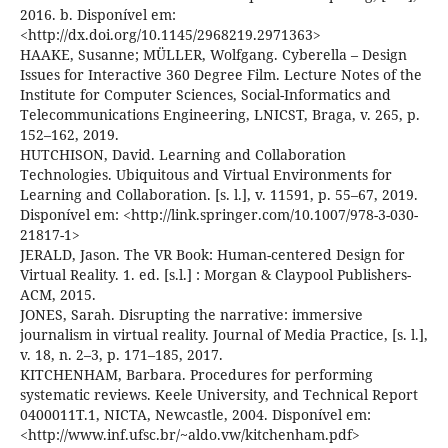
2016. b. Disponível em:
<http://dx.doi.org/10.1145/2968219.2971363>
HAAKE, Susanne; MÜLLER, Wolfgang. Cyberella – Design
Issues for Interactive 360 Degree Film. Lecture Notes of the
Institute for Computer Sciences, Social-Informatics and
Telecommunications Engineering, LNICST, Braga, v. 265, p.
152–162, 2019.
HUTCHISON, David. Learning and Collaboration
Technologies. Ubiquitous and Virtual Environments for
Learning and Collaboration. [s. l.], v. 11591, p. 55–67, 2019.
Disponível em: <http://link.springer.com/10.1007/978-3-030-
21817-1>
JERALD, Jason. The VR Book: Human-centered Design for
Virtual Reality. 1. ed. [s.l.] : Morgan & Claypool Publishers-
ACM, 2015.
JONES, Sarah. Disrupting the narrative: immersive
journalism in virtual reality. Journal of Media Practice, [s. l.],
v. 18, n. 2–3, p. 171–185, 2017.
KITCHENHAM, Barbara. Procedures for performing
systematic reviews. Keele University, and Technical Report
0400011T.1, NICTA, Newcastle, 2004. Disponível em:
<http://www.inf.ufsc.br/~aldo.vw/kitchenham.pdf>