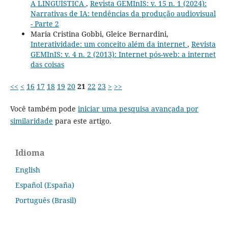
A LINGUÍSTICA
,
Revista GEMInIS: v. 15 n. 1 (2024):
Narrativas de IA: tendências da produção audiovisual
- Parte 2
Maria Cristina Gobbi, Gleice Bernardini,
Interatividade: um conceito além da internet
,
Revista
GEMInIS: v. 4 n. 2 (2013): Internet pós-web: a internet
das coisas
<<
<
16
17
18
19
20
21
22
23
>
>>
Você também pode
iniciar uma pesquisa avançada por
similaridade
para este artigo.
Idioma
English
Español (España)
Português (Brasil)