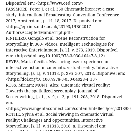
Disponível em: <https://www.oed.com/>
PASSMORE, Peter J. et al. 360 Cinematic literacy: a case
study. International Broadcasting Convention Conference
2017, Amsterdam, p. 14–18, 2017. Disponível em:
<https://eprints.mdx.ac.uk/23793/1/IBC2017-
AuthorsAcceptedManuscript.pdf>
PINHEIRO, Gonçalo et al. Scene Reconstruction for
Storytelling in 360◦ Videos. Intelligent Technologies for
Interactive Entertainment, [s. l.], v. 273, 2019. Disponível
em: <https://doi.org/10.1007/978-3-030-16447-8_12>
REYES, Maria Cecilia. Measuring user experience on
interactive fiction in cinematic virtual reality. Interactive
Storytelling, [s. l.], v. 11318, p. 295–307, 2018. Disponível em:
<https://doi.org/10.1007/978-3-030-04028-4_33>
ROSS, Miriam; MUNT, Alex. Cinematic virtual reality:
Towards the spatialized screenplay. Journal of
Screenwriting, [s. l.], v. 9, n. 2, p. 191–208, 2018. Disponível
em:
<https://www.ingentaconnect.com/content/intellect/josc/2018/
ROTHE, Sylvia et al. Social viewing in cinematic virtual
reality: Challenges and opportunities. Interactive
Storytelling, [s. l.], v. 11318, 2018. a. Disponível em: