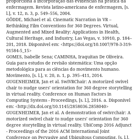
proporciona a incorporação das evidências na prática da
enfermagem. Revista latino-americana de enfermagem, [s.
l.], v. 12, n. 3, p. 549–556, 2004.
GÖDDE, Michael et al. Cinematic Narration in VR –
Rethinking Film Conventions for 360 Degrees. Virtual,
Augmented and Mixed Reality: Applications in Health,
Cultural Heritage, and Industry, Las Vegas, v. 10910, p. 184–
201, 2018. Disponível em: <https://doi.org/10.1007/978-3-319-
91584-5_15>
GOMES, Isabelle Sena; CAMINHA, Iraquitan De Oliveira.
Guia para estudos de revisão sistemática: Uma opção
metodológica para as ciências do movimento humano.
Movimento, [s. l.], v. 20, n. 1, p. 395–411, 2014.
GUGENHEIMER, Jan et al. SwiVRChair: A motorized swivel
chair to nudge users’ orientation for 360 degree storytelling
in virtual reality. Conference on Human Factors in
Computing Systems - Proceedings, [s. l.], 2016. a. Disponível
em: <http://dx.doi.org/10.1145/2858036.2858040>
GUGENHEIMER, Jan et al. A demonstration of swivrchair: A
motorized swivel chair to nudge users’ orientation for 360
degree storytelling in virtual reality. UbiComp 2016 Adjunct
- Proceedings of the 2016 ACM International Joint
Conference on Pervasive and Ubiquitous Computing, [s. l.],