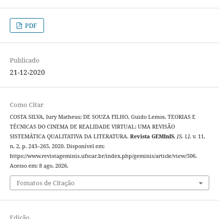
PDF
Publicado
21-12-2020
Como Citar
COSTA SILVA, Iury Matheus; DE SOUZA FILHO, Guido Lemos. TEORIAS E
TÉCNICAS DO CINEMA DE REALIDADE VIRTUAL: UMA REVISÃO
SISTEMÁTICA QUALITATIVA DA LITERATURA.
Revista GEMInIS
,
[S. l.]
, v. 11,
n. 2, p. 243–265, 2020. Disponível em:
https://www.revistageminis.ufscar.br/index.php/geminis/article/view/506.
Acesso em: 8 ago. 2026.
Fomatos de Citação
Edição