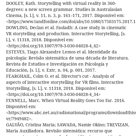
DOOLEY, Kath. Storytelling with virtual reality in 360-
degrees: a new screen grammar. Studies in Australasian
Cinema, [s. l.], v. 11, n. 3, p. 161–171, 2017. Disponível em:
<https://www.tandfonline.com/doi/abs/10.1080/17503175.2017.
DOWLING, Declan et al. Faoladh: A case study in cinematic
VR storytelling and production. Interactive Storytelling, [s.
l.], v. 11318, 2018. Disponível em:
<https://doi.org/10.1007/978-3-030-04028-4_42>
ESTEVES, Tiago Alexandre Lemos et al. Identidade da
psicologia: Revisão sistemática de uma década de literatura.
Revista de Estudios e Investigación en Psicología y
Educación, [s. l.], v. Extr, n. 04, p. 001, 2017.
FEARGHAIL, Colm O. et al. Director’s cut - Analysis of
aspects of interactive storytelling for VR films. Interactive
Storytelling, [s. l.], v. 11318, 2018. Disponível em:
<https://doi.org/10.1007/978-3-030-04028-4_34>
FENNELL, Marc. When Virtual Reality Goes Too Far. 2016.
Disponível em:
<https://www.abc.net.au/radionational/programs/downloadthis
vr/7949482>.
GALVÃO, Cristina Maria; SAWADA, Namie Okino; TREVIZAN,
Maria Auxiliadora. Revisão sistemática: recurso que