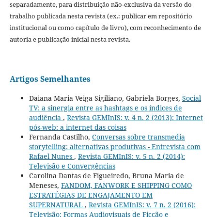
separadamente, para distribuição não-exclusiva da versão do
trabalho publicada nesta revista (ex.: publicar em repositório
institucional ou como capítulo de livro), com reconhecimento de
autoria e publicação inicial nesta revista.
Artigos Semelhantes
Daiana Maria Veiga Sigiliano, Gabriela Borges,
Social
TV: a sinergia entre as hashtags e os índices de
audiência
,
Revista GEMInIS: v. 4 n. 2 (2013): Internet
pós-web: a internet das coisas
Fernanda Castilho,
Conversas sobre transmedia
storytelling: alternativas produtivas - Entrevista com
Rafael Nunes
,
Revista GEMInIS: v. 5 n. 2 (2014):
Televisão e Convergências
Carolina Dantas de Figueiredo, Bruna Maria de
Meneses,
FANDOM, FANWORK E SHIPPING COMO
ESTRATÉGIAS DE ENGAJAMENTO EM
SUPERNATURAL
,
Revista GEMInIS: v. 7 n. 2 (2016):
Televisão: Formas Audiovisuais de Ficção e