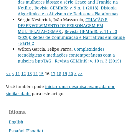
das mulheres idosas: a série Grace and Frankie na
Netflix
,
Revista GEMInIS: v. 9 n. 1 (2018): Distopia
Algorítmica e o Ativismo de Dados nas Plataformas
Sérgio Nesteriuk, João Massarolo,
CRIAÇÃO E
DESENVOLVIMENTO DE PERSONAGEM EM
MULTIPLATAFORMAS
,
Revista GEMInIS: v. 11 n. 3
(2020): Redes de Comunicação e Narrativas em Saúde
- Parte 2
Wilton Garcia, Felipe Parra,
Complexidades
tecnológicas e mediações contemporâneas com a
pulseira bppTAG
,
Revista GEMInIS: v. 10 n. 3 (2019)
<<
<
11
12
13
14
15
16
17
18
19
20
>
>>
Você também pode
iniciar uma pesquisa avançada por
similaridade
para este artigo.
Idioma
English
Español (España)