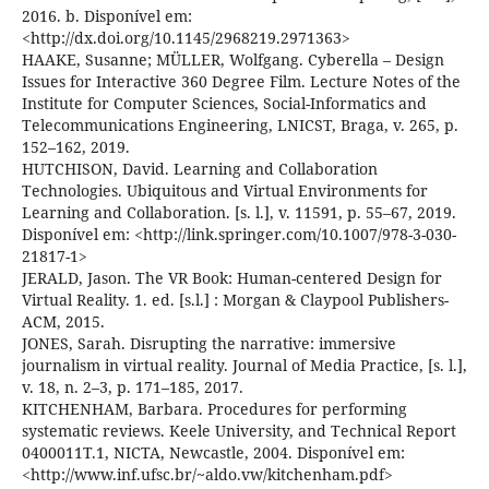
2016. b. Disponível em:
<http://dx.doi.org/10.1145/2968219.2971363>
HAAKE, Susanne; MÜLLER, Wolfgang. Cyberella – Design
Issues for Interactive 360 Degree Film. Lecture Notes of the
Institute for Computer Sciences, Social-Informatics and
Telecommunications Engineering, LNICST, Braga, v. 265, p.
152–162, 2019.
HUTCHISON, David. Learning and Collaboration
Technologies. Ubiquitous and Virtual Environments for
Learning and Collaboration. [s. l.], v. 11591, p. 55–67, 2019.
Disponível em: <http://link.springer.com/10.1007/978-3-030-
21817-1>
JERALD, Jason. The VR Book: Human-centered Design for
Virtual Reality. 1. ed. [s.l.] : Morgan & Claypool Publishers-
ACM, 2015.
JONES, Sarah. Disrupting the narrative: immersive
journalism in virtual reality. Journal of Media Practice, [s. l.],
v. 18, n. 2–3, p. 171–185, 2017.
KITCHENHAM, Barbara. Procedures for performing
systematic reviews. Keele University, and Technical Report
0400011T.1, NICTA, Newcastle, 2004. Disponível em:
<http://www.inf.ufsc.br/~aldo.vw/kitchenham.pdf>