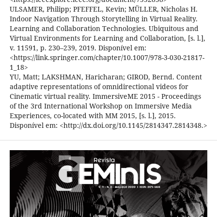
ULSAMER, Philipp; PFEFFEL, Kevin; MÜLLER, Nicholas H.
Indoor Navigation Through Storytelling in Virtual Reality.
Learning and Collaboration Technologies. Ubiquitous and
Virtual Environments for Learning and Collaboration, [s. l.],
v. 11591, p. 230–239, 2019. Disponível em:
<https://link.springer.com/chapter/10.1007/978-3-030-21817-
1_18>
YU, Matt; LAKSHMAN, Haricharan; GIROD, Bernd. Content
adaptive representations of omnidirectional videos for
Cinematic virtual reality. ImmersiveME 2015 - Proceedings
of the 3rd International Workshop on Immersive Media
Experiences, co-located with MM 2015, [s. l.], 2015.
Disponível em: <http://dx.doi.org/10.1145/2814347.2814348.>