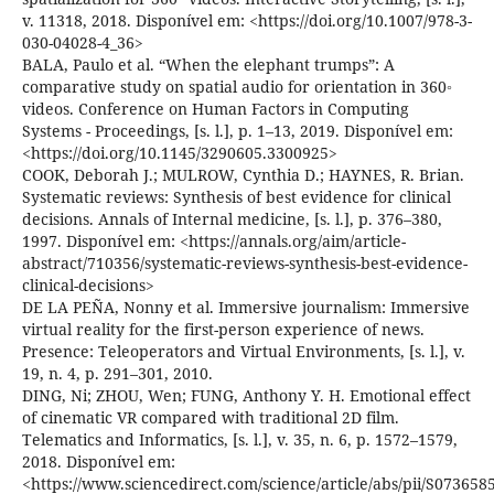
v. 11318, 2018. Disponível em: <https://doi.org/10.1007/978-3-
030-04028-4_36>
BALA, Paulo et al. “When the elephant trumps”: A
comparative study on spatial audio for orientation in 360◦
videos. Conference on Human Factors in Computing
Systems - Proceedings, [s. l.], p. 1–13, 2019. Disponível em:
<https://doi.org/10.1145/3290605.3300925>
COOK, Deborah J.; MULROW, Cynthia D.; HAYNES, R. Brian.
Systematic reviews: Synthesis of best evidence for clinical
decisions. Annals of Internal medicine, [s. l.], p. 376–380,
1997. Disponível em: <https://annals.org/aim/article-
abstract/710356/systematic-reviews-synthesis-best-evidence-
clinical-decisions>
DE LA PEÑA, Nonny et al. Immersive journalism: Immersive
virtual reality for the first-person experience of news.
Presence: Teleoperators and Virtual Environments, [s. l.], v.
19, n. 4, p. 291–301, 2010.
DING, Ni; ZHOU, Wen; FUNG, Anthony Y. H. Emotional effect
of cinematic VR compared with traditional 2D film.
Telematics and Informatics, [s. l.], v. 35, n. 6, p. 1572–1579,
2018. Disponível em:
<https://www.sciencedirect.com/science/article/abs/pii/S07365