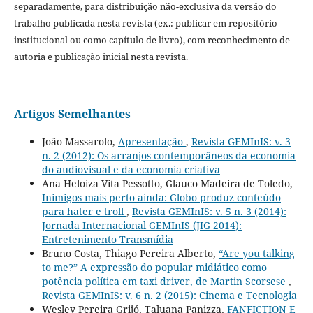
separadamente, para distribuição não-exclusiva da versão do
trabalho publicada nesta revista (ex.: publicar em repositório
institucional ou como capítulo de livro), com reconhecimento de
autoria e publicação inicial nesta revista.
Artigos Semelhantes
João Massarolo,
Apresentação
,
Revista GEMInIS: v. 3
n. 2 (2012): Os arranjos contemporâneos da economia
do audiovisual e da economia criativa
Ana Heloiza Vita Pessotto, Glauco Madeira de Toledo,
Inimigos mais perto ainda: Globo produz conteúdo
para hater e troll
,
Revista GEMInIS: v. 5 n. 3 (2014):
Jornada Internacional GEMInIS (JIG 2014):
Entretenimento Transmídia
Bruno Costa, Thiago Pereira Alberto,
“Are you talking
to me?” A expressão do popular midiático como
potência política em taxi driver, de Martin Scorsese
,
Revista GEMInIS: v. 6 n. 2 (2015): Cinema e Tecnologia
Wesley Pereira Grijó, Taluana Panizza,
FANFICTION E