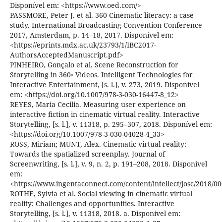
Disponível em: <https://www.oed.com/>
PASSMORE, Peter J. et al. 360 Cinematic literacy: a case
study. International Broadcasting Convention Conference
2017, Amsterdam, p. 14–18, 2017. Disponível em:
<https://eprints.mdx.ac.uk/23793/1/IBC2017-
AuthorsAcceptedManuscript.pdf>
PINHEIRO, Gonçalo et al. Scene Reconstruction for
Storytelling in 360◦ Videos. Intelligent Technologies for
Interactive Entertainment, [s. l.], v. 273, 2019. Disponível
em: <https://doi.org/10.1007/978-3-030-16447-8_12>
REYES, Maria Cecilia. Measuring user experience on
interactive fiction in cinematic virtual reality. Interactive
Storytelling, [s. l.], v. 11318, p. 295–307, 2018. Disponível em:
<https://doi.org/10.1007/978-3-030-04028-4_33>
ROSS, Miriam; MUNT, Alex. Cinematic virtual reality:
Towards the spatialized screenplay. Journal of
Screenwriting, [s. l.], v. 9, n. 2, p. 191–208, 2018. Disponível
em:
<https://www.ingentaconnect.com/content/intellect/josc/2018/
ROTHE, Sylvia et al. Social viewing in cinematic virtual
reality: Challenges and opportunities. Interactive
Storytelling, [s. l.], v. 11318, 2018. a. Disponível em: