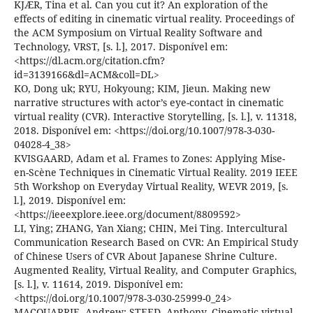
KJÆR, Tina et al. Can you cut it? An exploration of the
effects of editing in cinematic virtual reality. Proceedings of
the ACM Symposium on Virtual Reality Software and
Technology, VRST, [s. l.], 2017. Disponível em:
<https://dl.acm.org/citation.cfm?
id=3139166&dl=ACM&coll=DL>
KO, Dong uk; RYU, Hokyoung; KIM, Jieun. Making new
narrative structures with actor’s eye-contact in cinematic
virtual reality (CVR). Interactive Storytelling, [s. l.], v. 11318,
2018. Disponível em: <https://doi.org/10.1007/978-3-030-
04028-4_38>
KVISGAARD, Adam et al. Frames to Zones: Applying Mise-
en-Scène Techniques in Cinematic Virtual Reality. 2019 IEEE
5th Workshop on Everyday Virtual Reality, WEVR 2019, [s.
l.], 2019. Disponível em:
<https://ieeexplore.ieee.org/document/8809592>
LI, Ying; ZHANG, Yan Xiang; CHIN, Mei Ting. Intercultural
Communication Research Based on CVR: An Empirical Study
of Chinese Users of CVR About Japanese Shrine Culture.
Augmented Reality, Virtual Reality, and Computer Graphics,
[s. l.], v. 11614, 2019. Disponível em:
<https://doi.org/10.1007/978-3-030-25999-0_24>
MACQUARRIE, Andrew; STEED, Anthony. Cinematic virtual