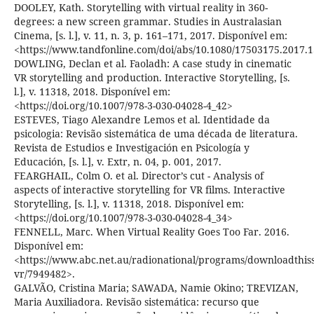
DOOLEY, Kath. Storytelling with virtual reality in 360-
degrees: a new screen grammar. Studies in Australasian
Cinema, [s. l.], v. 11, n. 3, p. 161–171, 2017. Disponível em:
<https://www.tandfonline.com/doi/abs/10.1080/17503175.2017.
DOWLING, Declan et al. Faoladh: A case study in cinematic
VR storytelling and production. Interactive Storytelling, [s.
l.], v. 11318, 2018. Disponível em:
<https://doi.org/10.1007/978-3-030-04028-4_42>
ESTEVES, Tiago Alexandre Lemos et al. Identidade da
psicologia: Revisão sistemática de uma década de literatura.
Revista de Estudios e Investigación en Psicología y
Educación, [s. l.], v. Extr, n. 04, p. 001, 2017.
FEARGHAIL, Colm O. et al. Director’s cut - Analysis of
aspects of interactive storytelling for VR films. Interactive
Storytelling, [s. l.], v. 11318, 2018. Disponível em:
<https://doi.org/10.1007/978-3-030-04028-4_34>
FENNELL, Marc. When Virtual Reality Goes Too Far. 2016.
Disponível em:
<https://www.abc.net.au/radionational/programs/downloadthis
vr/7949482>.
GALVÃO, Cristina Maria; SAWADA, Namie Okino; TREVIZAN,
Maria Auxiliadora. Revisão sistemática: recurso que