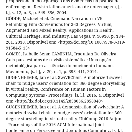
proporciona a incorporação das evidências na prática da
enfermagem. Revista latino-americana de enfermagem, [s.
l.], v. 12, n. 3, p. 549–556, 2004.
GÖDDE, Michael et al. Cinematic Narration in VR –
Rethinking Film Conventions for 360 Degrees. Virtual,
Augmented and Mixed Reality: Applications in Health,
Cultural Heritage, and Industry, Las Vegas, v. 10910, p. 184–
201, 2018. Disponível em: <https://doi.org/10.1007/978-3-319-
91584-5_15>
GOMES, Isabelle Sena; CAMINHA, Iraquitan De Oliveira.
Guia para estudos de revisão sistemática: Uma opção
metodológica para as ciências do movimento humano.
Movimento, [s. l.], v. 20, n. 1, p. 395–411, 2014.
GUGENHEIMER, Jan et al. SwiVRChair: A motorized swivel
chair to nudge users’ orientation for 360 degree storytelling
in virtual reality. Conference on Human Factors in
Computing Systems - Proceedings, [s. l.], 2016. a. Disponível
em: <http://dx.doi.org/10.1145/2858036.2858040>
GUGENHEIMER, Jan et al. A demonstration of swivrchair: A
motorized swivel chair to nudge users’ orientation for 360
degree storytelling in virtual reality. UbiComp 2016 Adjunct
- Proceedings of the 2016 ACM International Joint
Conference on Pervasive and Ubiquitous Computing, [s. l.],