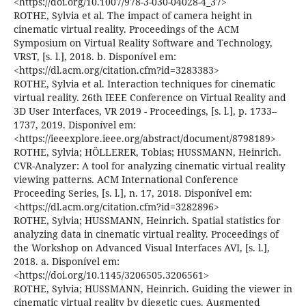
<https://doi.org/10.1007/978-3-030-04028-4_37>
ROTHE, Sylvia et al. The impact of camera height in
cinematic virtual reality. Proceedings of the ACM
Symposium on Virtual Reality Software and Technology,
VRST, [s. l.], 2018. b. Disponível em:
<https://dl.acm.org/citation.cfm?id=3283383>
ROTHE, Sylvia et al. Interaction techniques for cinematic
virtual reality. 26th IEEE Conference on Virtual Reality and
3D User Interfaces, VR 2019 - Proceedings, [s. l.], p. 1733–
1737, 2019. Disponível em:
<https://ieeexplore.ieee.org/abstract/document/8798189>
ROTHE, Sylvia; HÖLLERER, Tobias; HUSSMANN, Heinrich.
CVR-Analyzer: A tool for analyzing cinematic virtual reality
viewing patterns. ACM International Conference
Proceeding Series, [s. l.], n. 17, 2018. Disponível em:
<https://dl.acm.org/citation.cfm?id=3282896>
ROTHE, Sylvia; HUSSMANN, Heinrich. Spatial statistics for
analyzing data in cinematic virtual reality. Proceedings of
the Workshop on Advanced Visual Interfaces AVI, [s. l.],
2018. a. Disponível em:
<https://doi.org/10.1145/3206505.3206561>
ROTHE, Sylvia; HUSSMANN, Heinrich. Guiding the viewer in
cinematic virtual reality by diegetic cues. Augmented