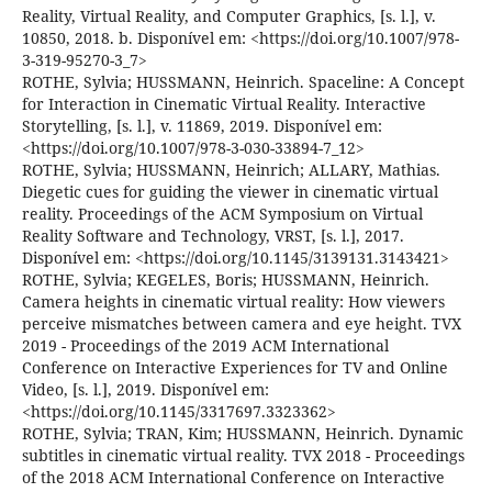
Reality, Virtual Reality, and Computer Graphics, [s. l.], v.
10850, 2018. b. Disponível em: <https://doi.org/10.1007/978-
3-319-95270-3_7>
ROTHE, Sylvia; HUSSMANN, Heinrich. Spaceline: A Concept
for Interaction in Cinematic Virtual Reality. Interactive
Storytelling, [s. l.], v. 11869, 2019. Disponível em:
<https://doi.org/10.1007/978-3-030-33894-7_12>
ROTHE, Sylvia; HUSSMANN, Heinrich; ALLARY, Mathias.
Diegetic cues for guiding the viewer in cinematic virtual
reality. Proceedings of the ACM Symposium on Virtual
Reality Software and Technology, VRST, [s. l.], 2017.
Disponível em: <https://doi.org/10.1145/3139131.3143421>
ROTHE, Sylvia; KEGELES, Boris; HUSSMANN, Heinrich.
Camera heights in cinematic virtual reality: How viewers
perceive mismatches between camera and eye height. TVX
2019 - Proceedings of the 2019 ACM International
Conference on Interactive Experiences for TV and Online
Video, [s. l.], 2019. Disponível em:
<https://doi.org/10.1145/3317697.3323362>
ROTHE, Sylvia; TRAN, Kim; HUSSMANN, Heinrich. Dynamic
subtitles in cinematic virtual reality. TVX 2018 - Proceedings
of the 2018 ACM International Conference on Interactive