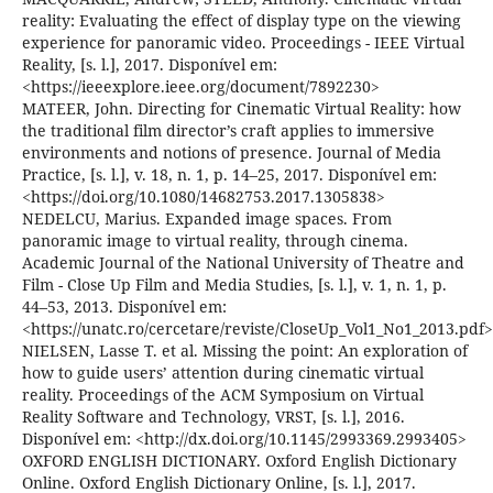
reality: Evaluating the effect of display type on the viewing
experience for panoramic video. Proceedings - IEEE Virtual
Reality, [s. l.], 2017. Disponível em:
<https://ieeexplore.ieee.org/document/7892230>
MATEER, John. Directing for Cinematic Virtual Reality: how
the traditional film director’s craft applies to immersive
environments and notions of presence. Journal of Media
Practice, [s. l.], v. 18, n. 1, p. 14–25, 2017. Disponível em:
<https://doi.org/10.1080/14682753.2017.1305838>
NEDELCU, Marius. Expanded image spaces. From
panoramic image to virtual reality, through cinema.
Academic Journal of the National University of Theatre and
Film - Close Up Film and Media Studies, [s. l.], v. 1, n. 1, p.
44–53, 2013. Disponível em:
<https://unatc.ro/cercetare/reviste/CloseUp_Vol1_No1_2013.pdf>
NIELSEN, Lasse T. et al. Missing the point: An exploration of
how to guide users’ attention during cinematic virtual
reality. Proceedings of the ACM Symposium on Virtual
Reality Software and Technology, VRST, [s. l.], 2016.
Disponível em: <http://dx.doi.org/10.1145/2993369.2993405>
OXFORD ENGLISH DICTIONARY. Oxford English Dictionary
Online. Oxford English Dictionary Online, [s. l.], 2017.