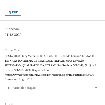
PDF
Publicado
21-12-2020
Como Citar
COSTA SILVA, Iury Matheus; DE SOUZA FILHO, Guido Lemos. TEORIAS E
TÉCNICAS DO CINEMA DE REALIDADE VIRTUAL: UMA REVISÃO
SISTEMÁTICA QUALITATIVA DA LITERATURA.
Revista GEMInIS
,
[S. l.]
, v. 11,
n. 2, p. 243–265, 2020. Disponível em:
https://www.revistageminis.ufscar.br/index.php/geminis/article/view/506.
Acesso em: 6 ago. 2026.
Fomatos de Citação
Edição