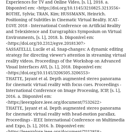
Experiences for TV and Online Video, [s. l.], 2018. a.
Disponível em: <https://doi.org/10.1145/3210825.3213556>
ROTHE, Sylvia; TRAN, Kim; HUSSMANN, Heinrich.
Positioning of Subtitles in Cinematic Virtual Reality. ICAT-
EGVE 2018 - International Conference on Artificial Reality
and Telexistence and Eurographics Symposium on Virtual
Environments, [s. l.], 2018. b. Disponível em:
<https://doi.org/10.2312/egve.20181307>
SASSATELLI, Lucile et al. Snap-changes: A dynamic editing
strategy for directing viewer’s attention in streaming virtual
reality videos. Proceedings of the Workshop on Advanced
Visual Interfaces AVI, [s. l.], 2018. Disponível em:
<https://doi.org/10.1145/3206505.3206553>
THATTE, Jayant et al. Depth augmented stereo panorama
for cinematic virtual reality with focus cues. Proceedings -
International Conference on Image Processing, ICIP, [s. l.],
2016. a. Disponível em:
<https://ieeexplore.ieee.org/document/7532622>
THATTE, Jayant et al. Depth augmented stereo panorama
for cinematic virtual reality with head-motion parallax.
Proceedings - IEEE International Conference on Multimedia
and Expo, [s. l.], 2016. b. Disponível em:
<https://ieeexplore.ieee.org/document/7552858>