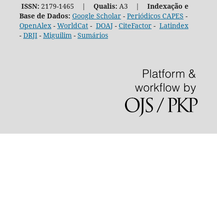
ISSN:
2179-1465 |
Qualis:
A3 |
Indexação e
Base de Dados:
Google Scholar
-
Periódicos CAPES
-
OpenAlex
-
WorldCat
-
DOAJ
-
CiteFactor
-
Latindex
-
DRJI
-
Miguilim
-
Sumários