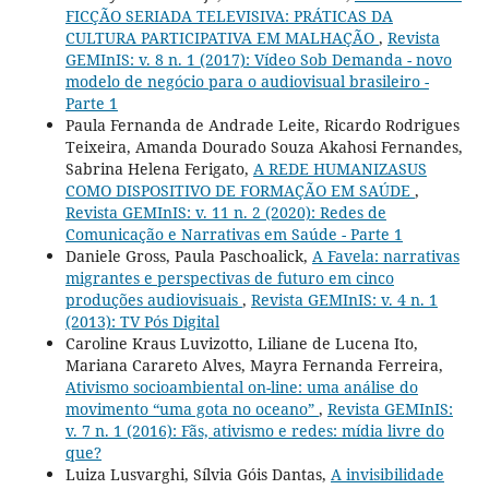
FICÇÃO SERIADA TELEVISIVA: PRÁTICAS DA
CULTURA PARTICIPATIVA EM MALHAÇÃO
,
Revista
GEMInIS: v. 8 n. 1 (2017): Vídeo Sob Demanda - novo
modelo de negócio para o audiovisual brasileiro -
Parte 1
Paula Fernanda de Andrade Leite, Ricardo Rodrigues
Teixeira, Amanda Dourado Souza Akahosi Fernandes,
Sabrina Helena Ferigato,
A REDE HUMANIZASUS
COMO DISPOSITIVO DE FORMAÇÃO EM SAÚDE
,
Revista GEMInIS: v. 11 n. 2 (2020): Redes de
Comunicação e Narrativas em Saúde - Parte 1
Daniele Gross, Paula Paschoalick,
A Favela: narrativas
migrantes e perspectivas de futuro em cinco
produções audiovisuais
,
Revista GEMInIS: v. 4 n. 1
(2013): TV Pós Digital
Caroline Kraus Luvizotto, Liliane de Lucena Ito,
Mariana Carareto Alves, Mayra Fernanda Ferreira,
Ativismo socioambiental on-line: uma análise do
movimento “uma gota no oceano”
,
Revista GEMInIS:
v. 7 n. 1 (2016): Fãs, ativismo e redes: mídia livre do
que?
Luiza Lusvarghi, Sílvia Góis Dantas,
A invisibilidade