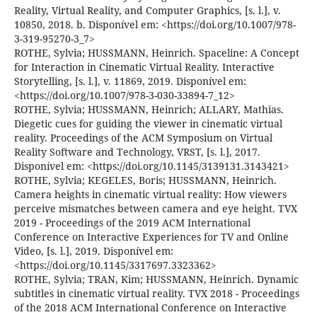
Reality, Virtual Reality, and Computer Graphics, [s. l.], v.
10850, 2018. b. Disponível em: <https://doi.org/10.1007/978-
3-319-95270-3_7>
ROTHE, Sylvia; HUSSMANN, Heinrich. Spaceline: A Concept
for Interaction in Cinematic Virtual Reality. Interactive
Storytelling, [s. l.], v. 11869, 2019. Disponível em:
<https://doi.org/10.1007/978-3-030-33894-7_12>
ROTHE, Sylvia; HUSSMANN, Heinrich; ALLARY, Mathias.
Diegetic cues for guiding the viewer in cinematic virtual
reality. Proceedings of the ACM Symposium on Virtual
Reality Software and Technology, VRST, [s. l.], 2017.
Disponível em: <https://doi.org/10.1145/3139131.3143421>
ROTHE, Sylvia; KEGELES, Boris; HUSSMANN, Heinrich.
Camera heights in cinematic virtual reality: How viewers
perceive mismatches between camera and eye height. TVX
2019 - Proceedings of the 2019 ACM International
Conference on Interactive Experiences for TV and Online
Video, [s. l.], 2019. Disponível em:
<https://doi.org/10.1145/3317697.3323362>
ROTHE, Sylvia; TRAN, Kim; HUSSMANN, Heinrich. Dynamic
subtitles in cinematic virtual reality. TVX 2018 - Proceedings
of the 2018 ACM International Conference on Interactive