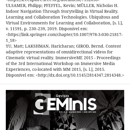
ULSAMER, Philipp; PFEFFEL, Kevin; MÜLLER, Nicholas H.
Indoor Navigation Through Storytelling in Virtual Reality.
Learning and Collaboration Technologies. Ubiquitous and
Virtual Environments for Learning and Collaboration, [s. l.],
v. 11591, p. 230–239, 2019. Disponível em:
<https://link.springer.com/chapter/10.1007/978-3-030-21817-
1_18>
YU, Matt; LAKSHMAN, Haricharan; GIROD, Bernd. Content
adaptive representations of omnidirectional videos for
Cinematic virtual reality. ImmersiveME 2015 - Proceedings
of the 3rd International Workshop on Immersive Media
Experiences, co-located with MM 2015, [s. l.], 2015.
Disponível em: <http://dx.doi.org/10.1145/2814347.2814348.>