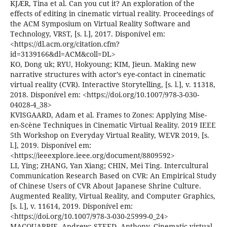
KJÆR, Tina et al. Can you cut it? An exploration of the
effects of editing in cinematic virtual reality. Proceedings of
the ACM Symposium on Virtual Reality Software and
Technology, VRST, [s. l.], 2017. Disponível em:
<https://dl.acm.org/citation.cfm?
id=3139166&dl=ACM&coll=DL>
KO, Dong uk; RYU, Hokyoung; KIM, Jieun. Making new
narrative structures with actor’s eye-contact in cinematic
virtual reality (CVR). Interactive Storytelling, [s. l.], v. 11318,
2018. Disponível em: <https://doi.org/10.1007/978-3-030-
04028-4_38>
KVISGAARD, Adam et al. Frames to Zones: Applying Mise-
en-Scène Techniques in Cinematic Virtual Reality. 2019 IEEE
5th Workshop on Everyday Virtual Reality, WEVR 2019, [s.
l.], 2019. Disponível em:
<https://ieeexplore.ieee.org/document/8809592>
LI, Ying; ZHANG, Yan Xiang; CHIN, Mei Ting. Intercultural
Communication Research Based on CVR: An Empirical Study
of Chinese Users of CVR About Japanese Shrine Culture.
Augmented Reality, Virtual Reality, and Computer Graphics,
[s. l.], v. 11614, 2019. Disponível em:
<https://doi.org/10.1007/978-3-030-25999-0_24>
MACQUARRIE, Andrew; STEED, Anthony. Cinematic virtual