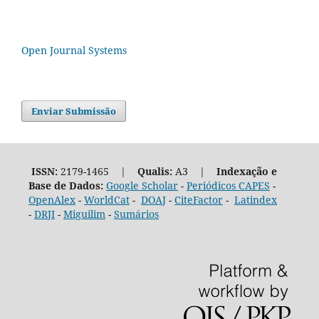
Open Journal Systems
Enviar Submissão
ISSN:
2179-1465 |
Qualis:
A3 |
Indexação e
Base de Dados:
Google Scholar
-
Periódicos CAPES
-
OpenAlex
-
WorldCat
-
DOAJ
-
CiteFactor
-
Latindex
-
DRJI
-
Miguilim
-
Sumários