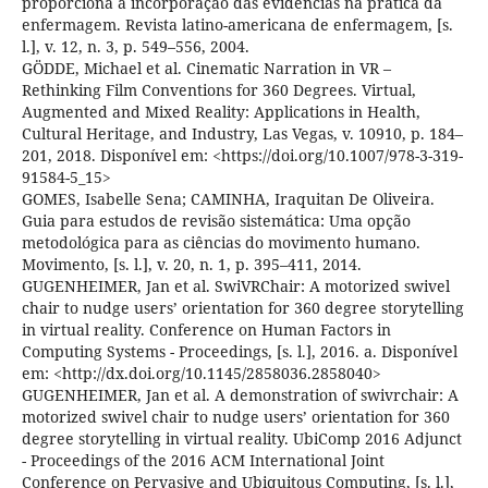
proporciona a incorporação das evidências na prática da
enfermagem. Revista latino-americana de enfermagem, [s.
l.], v. 12, n. 3, p. 549–556, 2004.
GÖDDE, Michael et al. Cinematic Narration in VR –
Rethinking Film Conventions for 360 Degrees. Virtual,
Augmented and Mixed Reality: Applications in Health,
Cultural Heritage, and Industry, Las Vegas, v. 10910, p. 184–
201, 2018. Disponível em: <https://doi.org/10.1007/978-3-319-
91584-5_15>
GOMES, Isabelle Sena; CAMINHA, Iraquitan De Oliveira.
Guia para estudos de revisão sistemática: Uma opção
metodológica para as ciências do movimento humano.
Movimento, [s. l.], v. 20, n. 1, p. 395–411, 2014.
GUGENHEIMER, Jan et al. SwiVRChair: A motorized swivel
chair to nudge users’ orientation for 360 degree storytelling
in virtual reality. Conference on Human Factors in
Computing Systems - Proceedings, [s. l.], 2016. a. Disponível
em: <http://dx.doi.org/10.1145/2858036.2858040>
GUGENHEIMER, Jan et al. A demonstration of swivrchair: A
motorized swivel chair to nudge users’ orientation for 360
degree storytelling in virtual reality. UbiComp 2016 Adjunct
- Proceedings of the 2016 ACM International Joint
Conference on Pervasive and Ubiquitous Computing, [s. l.],