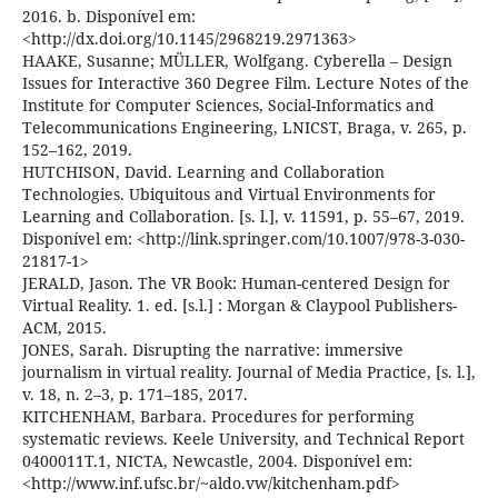
2016. b. Disponível em:
<http://dx.doi.org/10.1145/2968219.2971363>
HAAKE, Susanne; MÜLLER, Wolfgang. Cyberella – Design
Issues for Interactive 360 Degree Film. Lecture Notes of the
Institute for Computer Sciences, Social-Informatics and
Telecommunications Engineering, LNICST, Braga, v. 265, p.
152–162, 2019.
HUTCHISON, David. Learning and Collaboration
Technologies. Ubiquitous and Virtual Environments for
Learning and Collaboration. [s. l.], v. 11591, p. 55–67, 2019.
Disponível em: <http://link.springer.com/10.1007/978-3-030-
21817-1>
JERALD, Jason. The VR Book: Human-centered Design for
Virtual Reality. 1. ed. [s.l.] : Morgan & Claypool Publishers-
ACM, 2015.
JONES, Sarah. Disrupting the narrative: immersive
journalism in virtual reality. Journal of Media Practice, [s. l.],
v. 18, n. 2–3, p. 171–185, 2017.
KITCHENHAM, Barbara. Procedures for performing
systematic reviews. Keele University, and Technical Report
0400011T.1, NICTA, Newcastle, 2004. Disponível em:
<http://www.inf.ufsc.br/~aldo.vw/kitchenham.pdf>