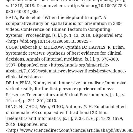
v. 11318, 2018. Disponível em: <https://doi.org/10.1007/978-3-
030-04028-4_36>
BALA, Paulo et al. “When the elephant trumps”: A
comparative study on spatial audio for orientation in 360◦
videos. Conference on Human Factors in Computing
Systems - Proceedings, [s. l.], p. 1–13, 2019. Disponível em:
<https://doi.org/10.1145/3290605.3300925>
COOK, Deborah J.; MULROW, Cynthia D.; HAYNES, R. Brian.
Systematic reviews: Synthesis of best evidence for clinical
decisions. Annals of Internal medicine, [s. l.], p. 376–380,
1997. Disponível em: <https://annals.org/aim/article-
abstract/710356/systematic-reviews-synthesis-best-evidence-
clinical-decisions>
DE LA PEÑA, Nonny et al. Immersive journalism: Immersive
virtual reality for the first-person experience of news.
Presence: Teleoperators and Virtual Environments, [s. l.], v.
19, n. 4, p. 291–301, 2010.
DING, Ni; ZHOU, Wen; FUNG, Anthony Y. H. Emotional effect
of cinematic VR compared with traditional 2D film.
Telematics and Informatics, [s. l.], v. 35, n. 6, p. 1572–1579,
2018. Disponível em:
<https://www.sciencedirect.com/science/article/abs/pii/S07365