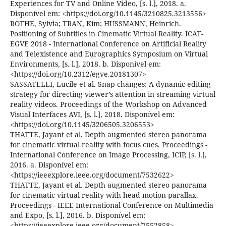
Experiences for TV and Online Video, [s. l.], 2018. a.
Disponível em: <https://doi.org/10.1145/3210825.3213556>
ROTHE, Sylvia; TRAN, Kim; HUSSMANN, Heinrich.
Positioning of Subtitles in Cinematic Virtual Reality. ICAT-
EGVE 2018 - International Conference on Artificial Reality
and Telexistence and Eurographics Symposium on Virtual
Environments, [s. l.], 2018. b. Disponível em:
<https://doi.org/10.2312/egve.20181307>
SASSATELLI, Lucile et al. Snap-changes: A dynamic editing
strategy for directing viewer’s attention in streaming virtual
reality videos. Proceedings of the Workshop on Advanced
Visual Interfaces AVI, [s. l.], 2018. Disponível em:
<https://doi.org/10.1145/3206505.3206553>
THATTE, Jayant et al. Depth augmented stereo panorama
for cinematic virtual reality with focus cues. Proceedings -
International Conference on Image Processing, ICIP, [s. l.],
2016. a. Disponível em:
<https://ieeexplore.ieee.org/document/7532622>
THATTE, Jayant et al. Depth augmented stereo panorama
for cinematic virtual reality with head-motion parallax.
Proceedings - IEEE International Conference on Multimedia
and Expo, [s. l.], 2016. b. Disponível em:
<https://ieeexplore.ieee.org/document/7552858>