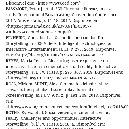
Disponível em: <https://www.oed.com/>
PASSMORE, Peter J. et al. 360 Cinematic literacy: a case
study. International Broadcasting Convention Conference
2017, Amsterdam, p. 14–18, 2017. Disponível em:
<https://eprints.mdx.ac.uk/23793/1/IBC2017-
AuthorsAcceptedManuscript.pdf>
PINHEIRO, Gonçalo et al. Scene Reconstruction for
Storytelling in 360◦ Videos. Intelligent Technologies for
Interactive Entertainment, [s. l.], v. 273, 2019. Disponível
em: <https://doi.org/10.1007/978-3-030-16447-8_12>
REYES, Maria Cecilia. Measuring user experience on
interactive fiction in cinematic virtual reality. Interactive
Storytelling, [s. l.], v. 11318, p. 295–307, 2018. Disponível em:
<https://doi.org/10.1007/978-3-030-04028-4_33>
ROSS, Miriam; MUNT, Alex. Cinematic virtual reality:
Towards the spatialized screenplay. Journal of
Screenwriting, [s. l.], v. 9, n. 2, p. 191–208, 2018. Disponível
em:
<https://www.ingentaconnect.com/content/intellect/josc/2018/
ROTHE, Sylvia et al. Social viewing in cinematic virtual
reality: Challenges and opportunities. Interactive
Storytelling, [s. l.], v. 11318, 2018. a. Disponível em: