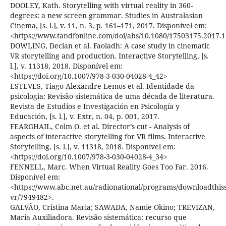
DOOLEY, Kath. Storytelling with virtual reality in 360-
degrees: a new screen grammar. Studies in Australasian
Cinema, [s. l.], v. 11, n. 3, p. 161–171, 2017. Disponível em:
<https://www.tandfonline.com/doi/abs/10.1080/17503175.2017.
DOWLING, Declan et al. Faoladh: A case study in cinematic
VR storytelling and production. Interactive Storytelling, [s.
l.], v. 11318, 2018. Disponível em:
<https://doi.org/10.1007/978-3-030-04028-4_42>
ESTEVES, Tiago Alexandre Lemos et al. Identidade da
psicologia: Revisão sistemática de uma década de literatura.
Revista de Estudios e Investigación en Psicología y
Educación, [s. l.], v. Extr, n. 04, p. 001, 2017.
FEARGHAIL, Colm O. et al. Director’s cut - Analysis of
aspects of interactive storytelling for VR films. Interactive
Storytelling, [s. l.], v. 11318, 2018. Disponível em:
<https://doi.org/10.1007/978-3-030-04028-4_34>
FENNELL, Marc. When Virtual Reality Goes Too Far. 2016.
Disponível em:
<https://www.abc.net.au/radionational/programs/downloadthis
vr/7949482>.
GALVÃO, Cristina Maria; SAWADA, Namie Okino; TREVIZAN,
Maria Auxiliadora. Revisão sistemática: recurso que