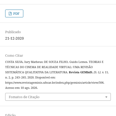
PDF
Publicado
21-12-2020
Como Citar
COSTA SILVA, Iury Matheus; DE SOUZA FILHO, Guido Lemos. TEORIAS E
TÉCNICAS DO CINEMA DE REALIDADE VIRTUAL: UMA REVISÃO
SISTEMÁTICA QUALITATIVA DA LITERATURA.
Revista GEMInIS
,
[S. l.]
, v. 11,
n. 2, p. 243–265, 2020. Disponível em:
https://www.revistageminis.ufscar.br/index.php/geminis/article/view/506.
Acesso em: 10 ago. 2026.
Fomatos de Citação
Edição