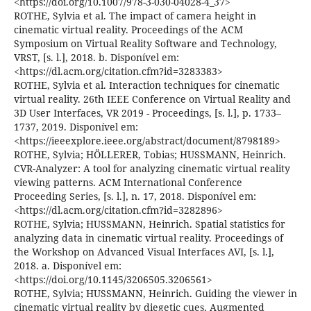
<https://doi.org/10.1007/978-3-030-04028-4_37>
ROTHE, Sylvia et al. The impact of camera height in
cinematic virtual reality. Proceedings of the ACM
Symposium on Virtual Reality Software and Technology,
VRST, [s. l.], 2018. b. Disponível em:
<https://dl.acm.org/citation.cfm?id=3283383>
ROTHE, Sylvia et al. Interaction techniques for cinematic
virtual reality. 26th IEEE Conference on Virtual Reality and
3D User Interfaces, VR 2019 - Proceedings, [s. l.], p. 1733–
1737, 2019. Disponível em:
<https://ieeexplore.ieee.org/abstract/document/8798189>
ROTHE, Sylvia; HÖLLERER, Tobias; HUSSMANN, Heinrich.
CVR-Analyzer: A tool for analyzing cinematic virtual reality
viewing patterns. ACM International Conference
Proceeding Series, [s. l.], n. 17, 2018. Disponível em:
<https://dl.acm.org/citation.cfm?id=3282896>
ROTHE, Sylvia; HUSSMANN, Heinrich. Spatial statistics for
analyzing data in cinematic virtual reality. Proceedings of
the Workshop on Advanced Visual Interfaces AVI, [s. l.],
2018. a. Disponível em:
<https://doi.org/10.1145/3206505.3206561>
ROTHE, Sylvia; HUSSMANN, Heinrich. Guiding the viewer in
cinematic virtual reality by diegetic cues. Augmented