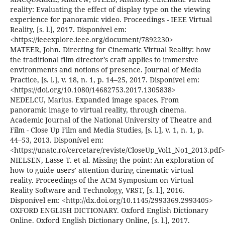
reality: Evaluating the effect of display type on the viewing
experience for panoramic video. Proceedings - IEEE Virtual
Reality, [s. l.], 2017. Disponível em:
<https://ieeexplore.ieee.org/document/7892230>
MATEER, John. Directing for Cinematic Virtual Reality: how
the traditional film director’s craft applies to immersive
environments and notions of presence. Journal of Media
Practice, [s. l.], v. 18, n. 1, p. 14–25, 2017. Disponível em:
<https://doi.org/10.1080/14682753.2017.1305838>
NEDELCU, Marius. Expanded image spaces. From
panoramic image to virtual reality, through cinema.
Academic Journal of the National University of Theatre and
Film - Close Up Film and Media Studies, [s. l.], v. 1, n. 1, p.
44–53, 2013. Disponível em:
<https://unatc.ro/cercetare/reviste/CloseUp_Vol1_No1_2013.pdf>
NIELSEN, Lasse T. et al. Missing the point: An exploration of
how to guide users’ attention during cinematic virtual
reality. Proceedings of the ACM Symposium on Virtual
Reality Software and Technology, VRST, [s. l.], 2016.
Disponível em: <http://dx.doi.org/10.1145/2993369.2993405>
OXFORD ENGLISH DICTIONARY. Oxford English Dictionary
Online. Oxford English Dictionary Online, [s. l.], 2017.