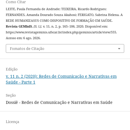
Como Citar
LEITE, Paula Fernanda de Andrade; TEIXEIRA, Ricardo Rodrigues;
FERNANDES, Amanda Dourado Souza Akahosi; FERIGATO, Sabrina Helena. A
REDE HUMANIZASUS COMO DISPOSITIVO DE FORMAÇÃO EM SAÚDE.
Revista GEMInIS
,
[S. l.]
, v. 11, n. 2, p. 165–186, 2020. Disponível em:
https://www.revistageminis.ufscar.br/index.php/geminis/article/view/555.
Acesso em: 6 ago. 2026.
Fomatos de Citação
Edição
v. 11 n. 2 (2020): Redes de Comunicação e Narrativas em
Saúde - Parte 1
Seção
Dossiê - Redes de Comunicação e Narrativas em Saúde
Licença