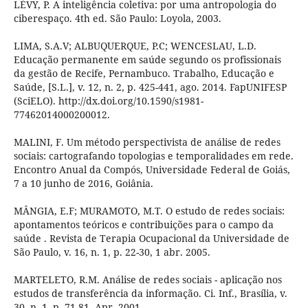
LÉVY, P. A inteligência coletiva: por uma antropologia do
ciberespaço. 4th ed. São Paulo: Loyola, 2003.
LIMA, S.A.V; ALBUQUERQUE, P.C; WENCESLAU, L.D.
Educação permanente em saúde segundo os profissionais
da gestão de Recife, Pernambuco. Trabalho, Educação e
Saúde, [S.L.], v. 12, n. 2, p. 425-441, ago. 2014. FapUNIFESP
(SciELO). http://dx.doi.org/10.1590/s1981-
77462014000200012.
MALINI, F. Um método perspectivista de análise de redes
sociais: cartografando topologias e temporalidades em rede.
Encontro Anual da Compós, Universidade Federal de Goiás,
7 a 10 junho de 2016, Goiânia.
MÂNGIA, E.F; MURAMOTO, M.T. O estudo de redes sociais:
apontamentos teóricos e contribuições para o campo da
saúde . Revista de Terapia Ocupacional da Universidade de
São Paulo, v. 16, n. 1, p. 22-30, 1 abr. 2005.
MARTELETO, R.M. Análise de redes sociais - aplicação nos
estudos de transferência da informação. Ci. Inf., Brasília, v.
30, n. 1, p. 71-81, Apr. 2001.