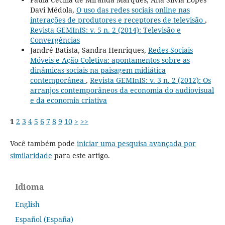
Davi Médola,
O uso das redes sociais online nas
interações de produtores e receptores de televisão
,
Revista GEMInIS: v. 5 n. 2 (2014): Televisão e
Convergências
Jandré Batista, Sandra Henriques,
Redes Sociais
Móveis e Ação Coletiva: apontamentos sobre as
dinâmicas sociais na paisagem midiática
contemporânea
,
Revista GEMInIS: v. 3 n. 2 (2012): Os
arranjos contemporâneos da economia do audiovisual
e da economia criativa
1
2
3
4
5
6
7
8
9
10
>
>>
Você também pode
iniciar uma pesquisa avançada por
similaridade
para este artigo.
Idioma
English
Español (España)