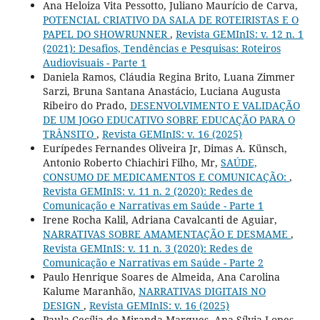
Ana Heloiza Vita Pessotto, Juliano Maurício de Carva,
POTENCIAL CRIATIVO DA SALA DE ROTEIRISTAS E O
PAPEL DO SHOWRUNNER
,
Revista GEMInIS: v. 12 n. 1
(2021): Desafios, Tendências e Pesquisas: Roteiros
Audiovisuais - Parte 1
Daniela Ramos, Cláudia Regina Brito, Luana Zimmer
Sarzi, Bruna Santana Anastácio, Luciana Augusta
Ribeiro do Prado,
DESENVOLVIMENTO E VALIDAÇÃO
DE UM JOGO EDUCATIVO SOBRE EDUCAÇÃO PARA O
TRÂNSITO
,
Revista GEMInIS: v. 16 (2025)
Eurípedes Fernandes Oliveira Jr, Dimas A. Künsch,
Antonio Roberto Chiachiri Filho, Mr,
SAÚDE,
CONSUMO DE MEDICAMENTOS E COMUNICAÇÃO:
,
Revista GEMInIS: v. 11 n. 2 (2020): Redes de
Comunicação e Narrativas em Saúde - Parte 1
Irene Rocha Kalil, Adriana Cavalcanti de Aguiar,
NARRATIVAS SOBRE AMAMENTAÇÃO E DESMAME
,
Revista GEMInIS: v. 11 n. 3 (2020): Redes de
Comunicação e Narrativas em Saúde - Parte 2
Paulo Henrique Soares de Almeida, Ana Carolina
Kalume Maranhão,
NARRATIVAS DIGITAIS NO
DESIGN
,
Revista GEMInIS: v. 16 (2025)
Paula Cecília de Miranda Marques, Ana Sílvia Lopes