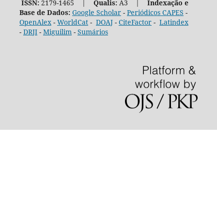
ISSN:
2179-1465 |
Qualis:
A3 |
Indexação e
Base de Dados:
Google Scholar
-
Periódicos CAPES
-
OpenAlex
-
WorldCat
-
DOAJ
-
CiteFactor
-
Latindex
-
DRJI
-
Miguilim
-
Sumários