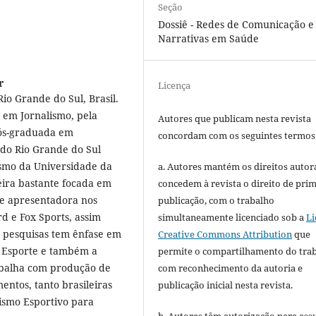
Seção
Dossiê - Redes de Comunicação e
Narrativas em Saúde
r
Licença
io Grande do Sul, Brasil.
 em Jornalismo, pela
Autores que publicam nesta revista
pós-graduada em
concordam com os seguintes termos
 do Rio Grande do Sul
ismo da Universidade da
a. Autores mantém os direitos autora
eira bastante focada em
concedem à revista o direito de pri
r e apresentadora nos
publicação, com o trabalho
rd e Fox Sports, assim
simultaneamente licenciado sob a
Li
 pesquisas tem ênfase em
Creative Commons Attribution
que
 Esporte e também a
permite o compartilhamento do tra
abalha com produção de
com reconhecimento da autoria e
ntos, tanto brasileiras
publicação inicial nesta revista.
lismo Esportivo para