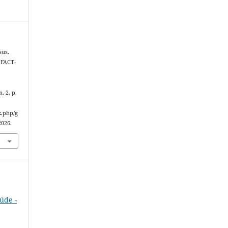
sus.
FACT-
 n. 2, p.
x.php/g
2026.
úde -