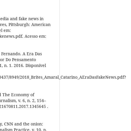
dia and fake news in
ives, Pittsburgh: American
el em:
akenews.pdf. Acesso em:
 Fernando. A Era Das
otor Do Pensamento
1, n. 1. 2016. Disponível
e/10437/8949/2018_Brites_Amaral_Catarino_AEraDasFakeNews.pdf?
d The Economy of
rnalism, v. 6, n. 2, 154–
0/21670811.2017.1345645 .
, CNN and the onion:
lism Practice, v. 10, n.