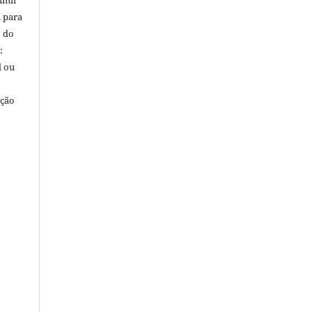
umir
, para
o do
:
l ou
ação