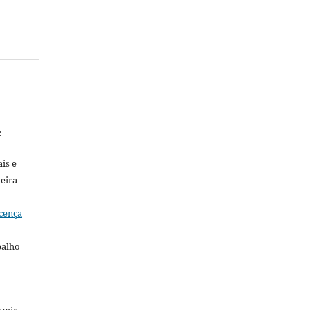
:
is e
meira
cença
balho