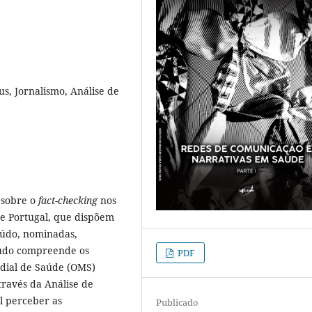
s, Jornalismo, Análise de
 sobre o
fact-checking
nos
l e Portugal, que dispõem
teúdo, nominadas,
udo compreende os
PDF
dial de Saúde (OMS)
ravés da Análise de
l perceber as
Publicado