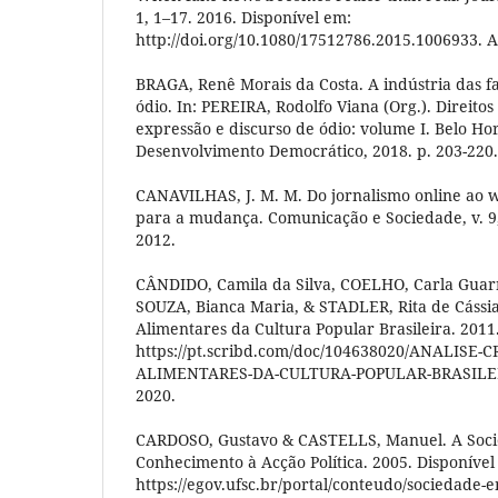
1, 1–17. 2016. Disponível em:
http://doi.org/10.1080/17512786.2015.1006933. 
BRAGA, Renê Morais da Costa. A indústria das f
ódio. In: PEREIRA, Rodolfo Viana (Org.). Direitos
expressão e discurso de ódio: volume I. Belo Hor
Desenvolvimento Democrático, 2018. p. 203-220.
CANAVILHAS, J. M. M. Do jornalismo online ao 
para a mudança. Comunicação e Sociedade, v. 9, 
2012.
CÂNDIDO, Camila da Silva, COELHO, Carla Gua
SOUZA, Bianca Maria, & STADLER, Rita de Cássia.
Alimentares da Cultura Popular Brasileira. 2011
https://pt.scribd.com/doc/104638020/ANALISE-
ALIMENTARES-DA-CULTURA-POPULAR-BRASILEIR
2020.
CARDOSO, Gustavo & CASTELLS, Manuel. A Soc
Conhecimento à Acção Política. 2005. Disponível
https://egov.ufsc.br/portal/conteudo/sociedade