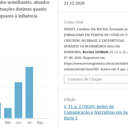
ulos semelhantes, situados
21-12-2020
tuações distintas quanto
quanto à influência
Como Citar
PATATT, Caroline; DA ROCHA, Fernando Je
JORNALISMO EM TEMPOS DE COVID-19: O 
CHECKING NO BRASIL E EM PORTUGAL
DURANTE OS 90 PRIMEIROS DIAS DA
PANDEMIA.
Revista GEMInIS
,
[S. l.]
, v. 11,
67–80, 2020. Disponível em:
https://www.revistageminis.ufscar.br/inde
eminis/article/view/503. Acesso em: 8 ago. 
Fomatos de Citação
Edição
v. 11 n. 2 (2020): Redes de
Comunicação e Narrativas em Sa
Parte 1