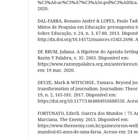
%C3%A0-ac%C3%A7%C3%A3o-pol%C3%ADtica. A
2020.
DAL-FARRA, Rossano André & LOPES, Paulo Ta
Mistos de Pesquisa em Educação: pressupostos t
Sobre Educação, v. 24, n. 3, 67-80. 2013. Disponí
http://dx.doi.org/10.14572/nuances.v24i3.2698. 
DE BRUM, Juliana. A Hipótese do Agenda Setting:
Razón Y Palabra, v. 35. 2003. Disponível em:
https://www.razonypalabra.org.mx/anteriores/n
em: 19 mar. 2020.
DEUZE, Mark & WITSCHGE, Tamara. Beyond jour
transformation of journalism. Journalism: Theory,
19, n. 2, 165-181. 2017. Disponível em:
https://doi.org/10.1177/1464884916688550. Aces
FORTUNATO, Ederli. Guerra dos Mundos | 75 An
Marciana. The Enemy. 2013. Disponível em:
https://www.theenemy.com.br/games/orson-welle
mundosi-65-anos-de-uma-farsa. Acesso em: 24 m