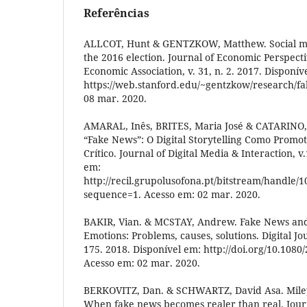
Referências
ALLCOT, Hunt & GENTZKOW, Matthew. Social me
the 2016 election. Journal of Economic Perspect
Economic Association, v. 31, n. 2. 2017. Disponív
https://web.stanford.edu/~gentzkow/research/f
08 mar. 2020.
AMARAL, Inês, BRITES, Maria José & CATARINO,
“Fake News”: O Digital Storytelling Como Prom
Crítico. Journal of Digital Media & Interaction, v.
em:
http://recil.grupolusofona.pt/bitstream/handl
sequence=1. Acesso em: 02 mar. 2020.
BAKIR, Vian. & MCSTAY, Andrew. Fake News an
Emotions: Problems, causes, solutions. Digital Jou
175. 2018. Disponível em: http://doi.org/10.108
Acesso em: 02 mar. 2020.
BERKOVITZ, Dan. & SCHWARTZ, David Asa. Miley
When fake news becomes realer than real. Journa