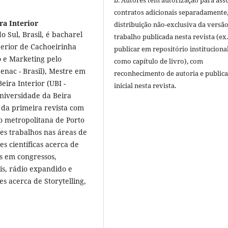
b. Autores têm autorização para ass
contratos adicionais separadamente
ra Interior
distribuição não-exclusiva da versã
 Sul, Brasil, é bacharel
trabalho publicada nesta revista (ex.
erior de Cachoeirinha
publicar em repositório instituciona
o e Marketing pelo
como capítulo de livro), com
nac - Brasil), Mestre em
reconhecimento de autoria e public
ira Interior (UBI -
inicial nesta revista.
niversidade da Beira
s da primeira revista com
 metropolitana de Porto
es trabalhos nas áreas de
es científicas acerca de
es em congressos,
is, rádio expandido e
s acerca de Storytelling,