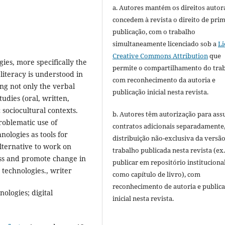
a. Autores mantém os direitos autora
concedem à revista o direito de pri
publicação, com o trabalho
simultaneamente licenciado sob a
Li
Creative Commons Attribution
que
gies, more specifically the
permite o compartilhamento do tra
literacy is understood in
com reconhecimento da autoria e
ng not only the verbal
publicação inicial nesta revista.
udies (oral, written,
c sociocultural contexts.
b. Autores têm autorização para ass
problematic use of
contratos adicionais separadamente
ologies as tools for
distribuição não-exclusiva da versã
lternative to work on
trabalho publicada nesta revista (ex.
ness and promote change in
publicar em repositório instituciona
 technologies., writer
como capítulo de livro), com
reconhecimento de autoria e public
nologies; digital
inicial nesta revista.