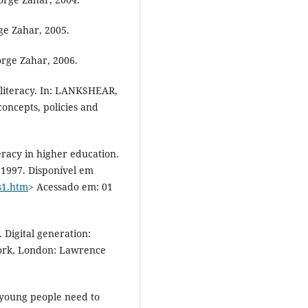
rge Zahar, 2005.
orge Zahar, 2006.
 literacy. In: LANKSHEAR,
concepts, policies and
eracy in higher education.
 1997. Disponível em
es1.htm
> Acessado em: 01
Digital generation:
ork, London: Lawrence
o young people need to