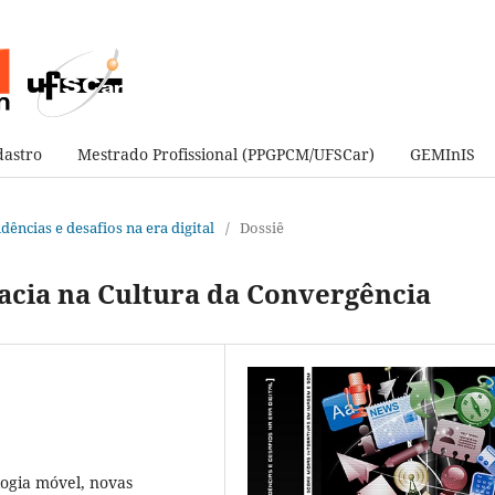
astro
Mestrado Profissional (PPGPCM/UFSCar)
GEMInIS
ndências e desafios na era digital
/
Dossiê
racia na Cultura da Convergência
logia móvel, novas