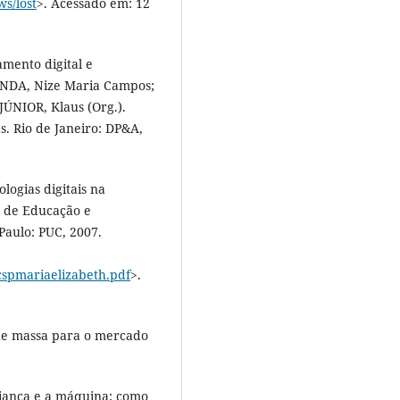
ws/lost
>. Acessado em: 12
mento digital e
LANDA, Nize Maria Campos;
NIOR, Klaus (Org.).
as. Rio de Janeiro: DP&A,
logias digitais na
ro de Educação e
Paulo: PUC, 2007.
ucspmariaelizabeth.pdf
>.
de massa para o mercado
iança e a máquina: como