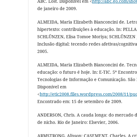
ABC. Lost. Disponível em <
http://abc.go.com/sho
de janeiro de 2009.
ALMEIDA, Maria Elizabeth Bianconcini de. Letra
hipertexto: contribuições à educação. In: PEL
SCHLÜNZEN, Elisa Tomoe Moriya; SCHLÜNZEN JÚ
Inclusão digital: tecendo redes afetivas/cognitiv
2005.
ALMEIDA, Maria Elizabeth Bianconcini de. Tecno
educação: o futuro é hoje. In: E-TIC. 5º Encont
Tecnologias de Informação e Comunicação. São 
Disponível em
<
http://etic2008.files.wordpress.com/2008/11/p
Encontrado em: 15 de setembro de 2009.
ANDERSON, Chris. A cauda longa: do mercado 
de nicho. Rio de Janeiro: Elsevier, 2006.
ARMSTRONG, Alisson; CASEMENT, Charles. A cr