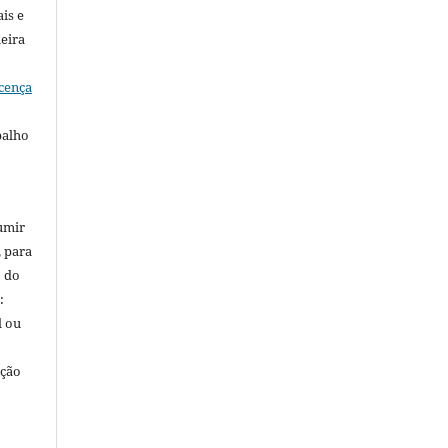
is e
meira
cença
balho
umir
, para
o do
:
l ou
ação