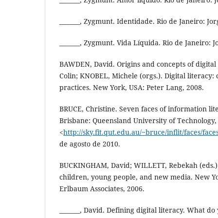
_______, Zygmunt. Identidade. Rio de Janeiro: Jo
_______, Zygmunt. Vida Líquida. Rio de Janeiro: J
BAWDEN, David. Origins and concepts of digital
Colin; KNOBEL, Michele (orgs.). Digital literacy: 
practices. New York, USA: Peter Lang, 2008.
BRUCE, Christine. Seven faces of information lit
Brisbane: Queensland University of Technology,
<
http://sky.fit.qut.edu.au/~bruce/inflit/faces/fac
de agosto de 2010.
BUCKINGHAM, David; WILLETT, Rebekah (eds.). 
children, young people, and new media. New Y
Erlbaum Associates, 2006.
_______, David. Defining digital literacy. What d