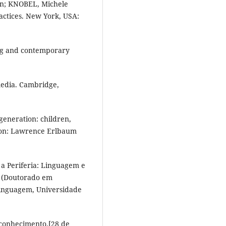
in; KNOBEL, Michele
practices. New York, USA:
ning and contemporary
 media. Cambridge,
 generation: children,
don: Lawrence Erlbaum
 a Periferia: Linguagem e
e (Doutorado em
 Linguagem, Universidade
e conhecimento.[28 de