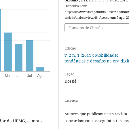
GEMInIS
,
[S. l.]
, v. 2, n. 1, p. 171–193, 2011.
Disponível em:
https://www.revistageminis.ufscar.br/inde
eminis/article/view/46. Acesso em: 7 ago. 2
Fomatos de Citação
Edição
v. 2 n. 1 (2011): Mobilidade:
tendências e desafios na era digit
Seção
Dossiê
Licença
Autores que publicam nesta revista
ador da UEMG, campus
concordam com os seguintes termos