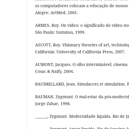
os computadores colocam a educação de nossos f
Alegre: ArtMed, 2001.
ARMES, Roy. On vídeo: o significado do vídeo n
São Paulo: Summus, 1999.
ASCOTT, Roy. Visionary theories of art, technolo
California: University of California Press, 2007.
AUMONT, Jacques. O olho interminável: cinema e
Cosac & Naify, 2004.
BAUDRILLARD, Jean. Simulacres et simulation. Pa
BAUMAN, Zygmunt. O mal-estar da pós-modernid
Jorge Zahar, 1998.
_______, Zygmunt. Modernidade líquida. Rio de J
_______, Zygmunt. Amor líquido. Rio de Janeiro: 