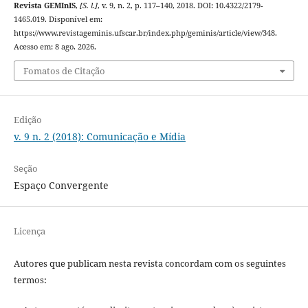
Revista GEMInIS
,
[S. l.]
, v. 9, n. 2, p. 117–140, 2018. DOI: 10.4322/2179-
1465.019. Disponível em:
https://www.revistageminis.ufscar.br/index.php/geminis/article/view/348.
Acesso em: 8 ago. 2026.
Fomatos de Citação
Edição
v. 9 n. 2 (2018): Comunicação e Mídia
Seção
Espaço Convergente
Licença
Autores que publicam nesta revista concordam com os seguintes
termos: