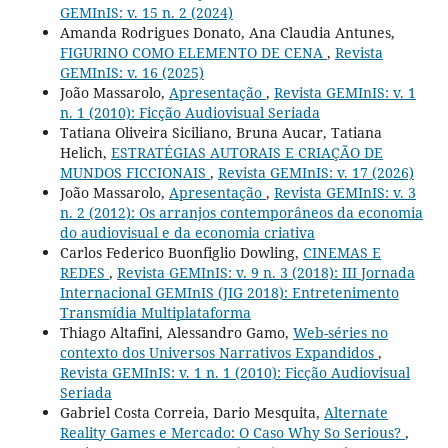
GEMInIS: v. 15 n. 2 (2024)
Amanda Rodrigues Donato, Ana Claudia Antunes,
FIGURINO COMO ELEMENTO DE CENA
,
Revista
GEMInIS: v. 16 (2025)
João Massarolo,
Apresentação
,
Revista GEMInIS: v. 1
n. 1 (2010): Ficção Audiovisual Seriada
Tatiana Oliveira Siciliano, Bruna Aucar, Tatiana
Helich,
ESTRATÉGIAS AUTORAIS E CRIAÇÃO DE
MUNDOS FICCIONAIS
,
Revista GEMInIS: v. 17 (2026)
João Massarolo,
Apresentação
,
Revista GEMInIS: v. 3
n. 2 (2012): Os arranjos contemporâneos da economia
do audiovisual e da economia criativa
Carlos Federico Buonfiglio Dowling,
CINEMAS E
REDES
,
Revista GEMInIS: v. 9 n. 3 (2018): III Jornada
Internacional GEMInIS (JIG 2018): Entretenimento
Transmídia Multiplataforma
Thiago Altafini, Alessandro Gamo,
Web-séries no
contexto dos Universos Narrativos Expandidos
,
Revista GEMInIS: v. 1 n. 1 (2010): Ficção Audiovisual
Seriada
Gabriel Costa Correia, Dario Mesquita,
Alternate
Reality Games e Mercado: O Caso Why So Serious?
,