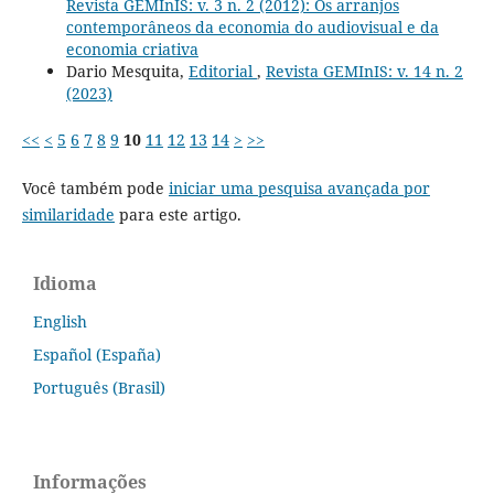
Revista GEMInIS: v. 3 n. 2 (2012): Os arranjos
contemporâneos da economia do audiovisual e da
economia criativa
Dario Mesquita,
Editorial
,
Revista GEMInIS: v. 14 n. 2
(2023)
<<
<
5
6
7
8
9
10
11
12
13
14
>
>>
Você também pode
iniciar uma pesquisa avançada por
similaridade
para este artigo.
Idioma
English
Español (España)
Português (Brasil)
Informações