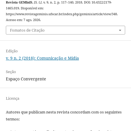
Revista GEMInIS
,
[S. l.]
, v. 9, n. 2, p. 117–140, 2018. DOI: 10.4322/2179-
1465.019. Disponível em:
https://www.revistageminis.ufscar.br/index.php/geminis/article/view/348.
Acesso em: 7 ago. 2026.
Fomatos de Citação
Edição
v. 9 n. 2 (2018): Comunicação e Mídia
Seção
Espaço Convergente
Licença
Autores que publicam nesta revista concordam com os seguintes
termos: