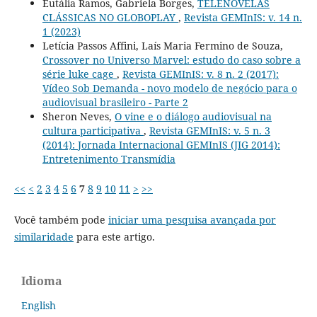
Eutália Ramos, Gabriela Borges,
TELENOVELAS
CLÁSSICAS NO GLOBOPLAY
,
Revista GEMInIS: v. 14 n.
1 (2023)
Letícia Passos Affini, Laís Maria Fermino de Souza,
Crossover no Universo Marvel: estudo do caso sobre a
série luke cage
,
Revista GEMInIS: v. 8 n. 2 (2017):
Vídeo Sob Demanda - novo modelo de negócio para o
audiovisual brasileiro - Parte 2
Sheron Neves,
O vine e o diálogo audiovisual na
cultura participativa
,
Revista GEMInIS: v. 5 n. 3
(2014): Jornada Internacional GEMInIS (JIG 2014):
Entretenimento Transmídia
<<
<
2
3
4
5
6
7
8
9
10
11
>
>>
Você também pode
iniciar uma pesquisa avançada por
similaridade
para este artigo.
Idioma
English