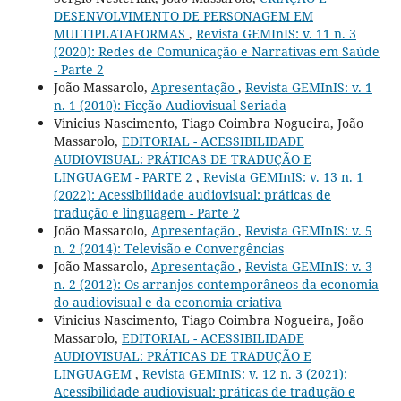
DESENVOLVIMENTO DE PERSONAGEM EM
MULTIPLATAFORMAS
,
Revista GEMInIS: v. 11 n. 3
(2020): Redes de Comunicação e Narrativas em Saúde
- Parte 2
João Massarolo,
Apresentação
,
Revista GEMInIS: v. 1
n. 1 (2010): Ficção Audiovisual Seriada
Vinicius Nascimento, Tiago Coimbra Nogueira, João
Massarolo,
EDITORIAL - ACESSIBILIDADE
AUDIOVISUAL: PRÁTICAS DE TRADUÇÃO E
LINGUAGEM - PARTE 2
,
Revista GEMInIS: v. 13 n. 1
(2022): Acessibilidade audiovisual: práticas de
tradução e linguagem - Parte 2
João Massarolo,
Apresentação
,
Revista GEMInIS: v. 5
n. 2 (2014): Televisão e Convergências
João Massarolo,
Apresentação
,
Revista GEMInIS: v. 3
n. 2 (2012): Os arranjos contemporâneos da economia
do audiovisual e da economia criativa
Vinicius Nascimento, Tiago Coimbra Nogueira, João
Massarolo,
EDITORIAL - ACESSIBILIDADE
AUDIOVISUAL: PRÁTICAS DE TRADUÇÃO E
LINGUAGEM
,
Revista GEMInIS: v. 12 n. 3 (2021):
Acessibilidade audiovisual: práticas de tradução e