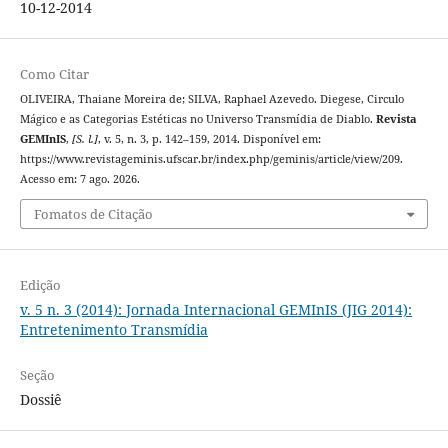
10-12-2014
Como Citar
OLIVEIRA, Thaiane Moreira de; SILVA, Raphael Azevedo. Diegese, Circulo
Mágico e as Categorias Estéticas no Universo Transmídia de Diablo.
Revista
GEMInIS
,
[S. l.]
, v. 5, n. 3, p. 142–159, 2014. Disponível em:
https://www.revistageminis.ufscar.br/index.php/geminis/article/view/209.
Acesso em: 7 ago. 2026.
Fomatos de Citação
Edição
v. 5 n. 3 (2014): Jornada Internacional GEMInIS (JIG 2014):
Entretenimento Transmídia
Seção
Dossiê