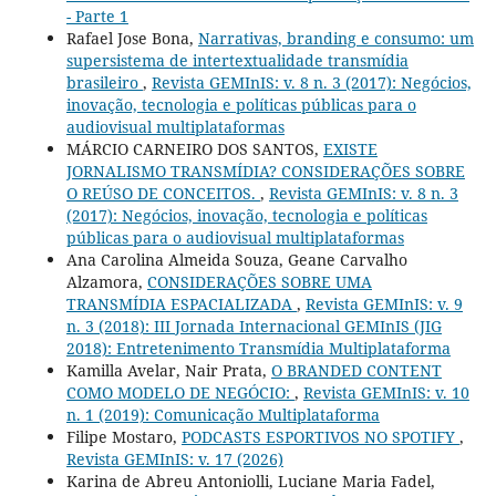
- Parte 1
Rafael Jose Bona,
Narrativas, branding e consumo: um
supersistema de intertextualidade transmídia
brasileiro
,
Revista GEMInIS: v. 8 n. 3 (2017): Negócios,
inovação, tecnologia e políticas públicas para o
audiovisual multiplataformas
MÁRCIO CARNEIRO DOS SANTOS,
EXISTE
JORNALISMO TRANSMÍDIA? CONSIDERAÇÕES SOBRE
O REÚSO DE CONCEITOS.
,
Revista GEMInIS: v. 8 n. 3
(2017): Negócios, inovação, tecnologia e políticas
públicas para o audiovisual multiplataformas
Ana Carolina Almeida Souza, Geane Carvalho
Alzamora,
CONSIDERAÇÕES SOBRE UMA
TRANSMÍDIA ESPACIALIZADA
,
Revista GEMInIS: v. 9
n. 3 (2018): III Jornada Internacional GEMInIS (JIG
2018): Entretenimento Transmídia Multiplataforma
Kamilla Avelar, Nair Prata,
O BRANDED CONTENT
COMO MODELO DE NEGÓCIO:
,
Revista GEMInIS: v. 10
n. 1 (2019): Comunicação Multiplataforma
Filipe Mostaro,
PODCASTS ESPORTIVOS NO SPOTIFY
,
Revista GEMInIS: v. 17 (2026)
Karina de Abreu Antoniolli, Luciane Maria Fadel,