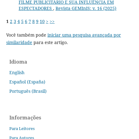
FILME PUBLICITÁRIO E SUA INFLUÊNCIA EM
ESPECTADORES
,
Revista GEMInIS: v. 16 (2025)
1
2
3
4
5
6
7
8
9
10
>
>>
Você também pode
iniciar uma pesquisa avançada por
similaridade
para este artigo.
Idioma
English
Español (España)
Português (Brasil)
Informações
Para Leitores
Para Autores