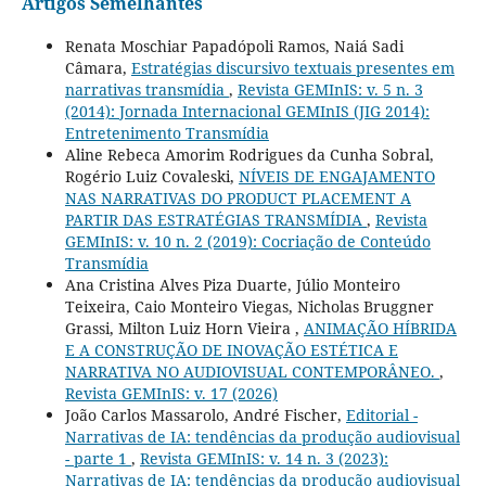
Artigos Semelhantes
Renata Moschiar Papadópoli Ramos, Naiá Sadi
Câmara,
Estratégias discursivo textuais presentes em
narrativas transmídia
,
Revista GEMInIS: v. 5 n. 3
(2014): Jornada Internacional GEMInIS (JIG 2014):
Entretenimento Transmídia
Aline Rebeca Amorim Rodrigues da Cunha Sobral,
Rogério Luiz Covaleski,
NÍVEIS DE ENGAJAMENTO
NAS NARRATIVAS DO PRODUCT PLACEMENT A
PARTIR DAS ESTRATÉGIAS TRANSMÍDIA
,
Revista
GEMInIS: v. 10 n. 2 (2019): Cocriação de Conteúdo
Transmídia
Ana Cristina Alves Piza Duarte, Júlio Monteiro
Teixeira, Caio Monteiro Viegas, Nicholas Bruggner
Grassi, Milton Luiz Horn Vieira ,
ANIMAÇÃO HÍBRIDA
E A CONSTRUÇÃO DE INOVAÇÃO ESTÉTICA E
NARRATIVA NO AUDIOVISUAL CONTEMPORÂNEO.
,
Revista GEMInIS: v. 17 (2026)
João Carlos Massarolo, André Fischer,
Editorial -
Narrativas de IA: tendências da produção audiovisual
- parte 1
,
Revista GEMInIS: v. 14 n. 3 (2023):
Narrativas de IA: tendências da produção audiovisual