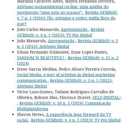
Mariana Carareto Alves, Mayra Fernanda Ferreira,
Ativismo socioambiental on-line: uma análise do
movimento “uma gota no oceano”
,
Revista GEMInIS:
v. 7 n. 1 (2016): Fãs, ativismo e redes: mídia livre do
que?
João Carlos Massarolo,
Apresentação
,
Revista
GEMInIS: v. 4 n. 1 (2013): TV Pós Digital
João Massarolo,
Apresentação
,
Revista GEMInIS: v. 3
n. 1 (2012): Ativismo Digital
Edson Fernando D'Almonte, Enoe Lopes Pontes,
FANDOM IS BEAUTIFUL?
,
Revista GEMInIS: v. 15 n. 2
(2024)
Irene García Medina, Pedro Alvaro Pereira Correia,
Social Media: a way of activism in digital marketing
communication
,
Revista GEMInIS: v. 3 n. 1 (2012):
Ativismo Digital
Victor Laus-Gomes, Tatiane Rodrigues Carvalho de
Oliveira, Robson Dias, Florence Dravet,
SELF-DIGITAL:
,
Revista GEMInIS: v. 10 n. 1 (2019): Comunicação
Multiplataforma
Sheron Neves,
A experiência lean forward da TV
social
,
Revista GEMInIS: v. 4 n. 1 (2013): TV Pós Digital