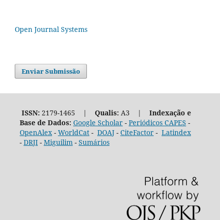
Open Journal Systems
Enviar Submissão
ISSN:
2179-1465 |
Qualis:
A3 |
Indexação e
Base de Dados:
Google Scholar
-
Periódicos CAPES
-
OpenAlex
-
WorldCat
-
DOAJ
-
CiteFactor
-
Latindex
-
DRJI
-
Miguilim
-
Sumários