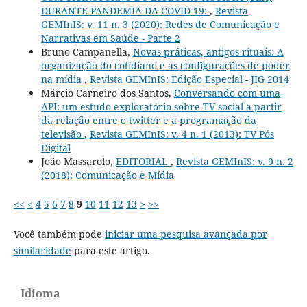
DURANTE PANDEMIA DA COVID-19:
,
Revista
GEMInIS: v. 11 n. 3 (2020): Redes de Comunicação e
Narrativas em Saúde - Parte 2
Bruno Campanella,
Novas práticas, antigos rituais: A
organização do cotidiano e as configurações de poder
na mídia
,
Revista GEMInIS: Edição Especial - JIG 2014
Márcio Carneiro dos Santos,
Conversando com uma
API: um estudo exploratório sobre TV social a partir
da relação entre o twitter e a programação da
televisão
,
Revista GEMInIS: v. 4 n. 1 (2013): TV Pós
Digital
João Massarolo,
EDITORIAL
,
Revista GEMInIS: v. 9 n. 2
(2018): Comunicação e Mídia
<<
<
4
5
6
7
8
9
10
11
12
13
>
>>
Você também pode
iniciar uma pesquisa avançada por
similaridade
para este artigo.
Idioma