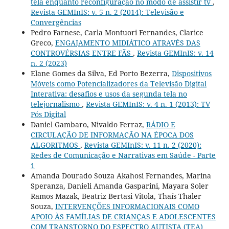
tela enquanto reconfiguração no modo de assistir tv
,
Revista GEMInIS: v. 5 n. 2 (2014): Televisão e
Convergências
Pedro Farnese, Carla Montuori Fernandes, Clarice
Greco,
ENGAJAMENTO MIDIÁTICO ATRAVÉS DAS
CONTROVÉRSIAS ENTRE FÃS
,
Revista GEMInIS: v. 14
n. 2 (2023)
Elane Gomes da Silva, Ed Porto Bezerra,
Dispositivos
Móveis como Potencializadores da Televisão Digital
Interativa: desafios e usos da segunda tela no
telejornalismo
,
Revista GEMInIS: v. 4 n. 1 (2013): TV
Pós Digital
Daniel Gambaro, Nivaldo Ferraz,
RÁDIO E
CIRCULAÇÃO DE INFORMAÇÃO NA ÉPOCA DOS
ALGORITMOS
,
Revista GEMInIS: v. 11 n. 2 (2020):
Redes de Comunicação e Narrativas em Saúde - Parte
1
Amanda Dourado Souza Akahosi Fernandes, Marina
Speranza, Danieli Amanda Gasparini, Mayara Soler
Ramos Mazak, Beatriz Bertasi Vitola, Thaís Thaler
Souza,
INTERVENÇÕES INFORMACIONAIS COMO
APOIO ÀS FAMÍLIAS DE CRIANÇAS E ADOLESCENTES
COM TRANSTORNO DO ESPECTRO AUTISTA (TEA)