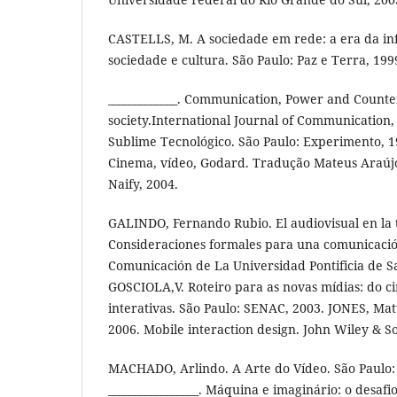
CASTELLS, M. A sociedade em rede: a era da i
sociedade e cultura. São Paulo: Paz e Terra, 199
_____________. Communication, Power and Count
society.International Journal of Communication,
Sublime Tecnológico. São Paulo: Experimento, 19
Cinema, vídeo, Godard. Tradução Mateus Araújo 
Naify, 2004.
GALINDO, Fernando Rubio. El audiovisual en la t
Consideraciones formales para una comunicación
Comunicación de La Universidad Pontificia de S
GOSCIOLA,V. Roteiro para as novas mídias: do c
interativas. São Paulo: SENAC, 2003. JONES, Ma
2006. Mobile interaction design. John Wiley & So
MACHADO, Arlindo. A Arte do Vídeo. São Paulo: 
_________________. Máquina e imaginário: o desafi