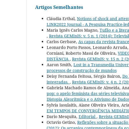
Artigos Semelhantes
Cláudia Erthal,
Notions of shock and atten
LINK2022 Journal - A Pesquisa Practice-le
Maria Ignês Carlos Magno,
Tufão e a lite
,
Revista GEMInIS: v. 5 n. 1 (2014): Telev
Carlos Gerbase,
As capas da revista franc
Leonardo Porto Passos, Leonardo Arruda, 
Corniani, Roberto Massi de Oliveira,
VIDE
DISTÂNCIA
,
Revista GEMInIS: v. 15 n. 2 (
Aaron Smith,
Lost in a Transmedia Unive
processos de construção de mundos
Deisy Fernanda Feitosa, Sérgio Bairon,
Do 
integradas.
,
Revista GEMInIS: v. 4 n. 2 (20
Gabriela Machado Ramos de Almeida, Ana 
pop: o apelo feminista das séries televisi
Distopia Algorítmica e o Ativismo de Dado
Sylvia Iasulaitis, Aiane Oliveira Vieira, A
EM TEMPOS DE CONVERGÊNCIA MIDIÁT
Dario Mesquita,
Editorial
,
Revista GEMInIS
Octavio Getino,
Reflexões sobre a situação
(2012): Os arranjos contemporâneos da ec