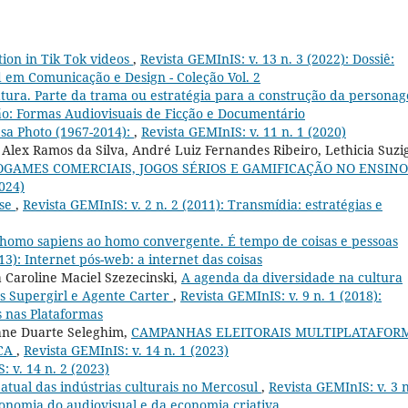
tion in Tik Tok videos
,
Revista GEMInIS: v. 13 n. 3 (2022): Dossiê:
d em Comunicação e Design - Coleção Vol. 2
ratura. Parte da trama ou estratégia para a construção da persona
isão: Formas Audiovisuais de Ficção e Documentário
esa Photo (1967-2014):
,
Revista GEMInIS: v. 11 n. 1 (2020)
Alex Ramos da Silva, André Luiz Fernandes Ribeiro, Lethicia Suzi
OGAMES COMERCIAIS, JOGOS SÉRIOS E GAMIFICAÇÃO NO ENSINO
2024)
rse
,
Revista GEMInIS: v. 2 n. 2 (2011): Transmídia: estratégias e
homo sapiens ao homo convergente. É tempo de coisas e pessoas
13): Internet pós-web: a internet das coisas
Caroline Maciel Szezecinski,
A agenda da diversidade na cultura
vas Supergirl e Agente Carter
,
Revista GEMInIS: v. 9 n. 1 (2018):
s nas Plataformas
riane Duarte Seleghim,
CAMPANHAS ELEITORAIS MULTIPLATAFOR
ICA
,
Revista GEMInIS: v. 14 n. 1 (2023)
: v. 14 n. 2 (2023)
 atual das indústrias culturais no Mercosul
,
Revista GEMInIS: v. 3 n
onomia do audiovisual e da economia criativa