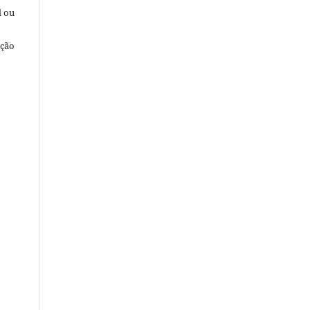
l ou
ação