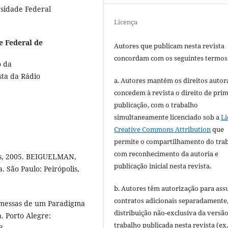
sidade Federal
Licença
e Federal de
Autores que publicam nesta revista
concordam com os seguintes termos
o da
sta da Rádio
a. Autores mantém os direitos autora
concedem à revista o direito de pri
publicação, com o trabalho
simultaneamente licenciado sob a
Li
Creative Commons Attribution
que
permite o compartilhamento do tra
com reconhecimento da autoria e
us, 2005. BEIGUELMAN,
publicação inicial nesta revista.
a. São Paulo: Peirópolis,
b. Autores têm autorização para ass
contratos adicionais separadamente
omessas de um Paradigma
distribuição não-exclusiva da versã
a. Porto Alegre:
trabalho publicada nesta revista (ex.
3.