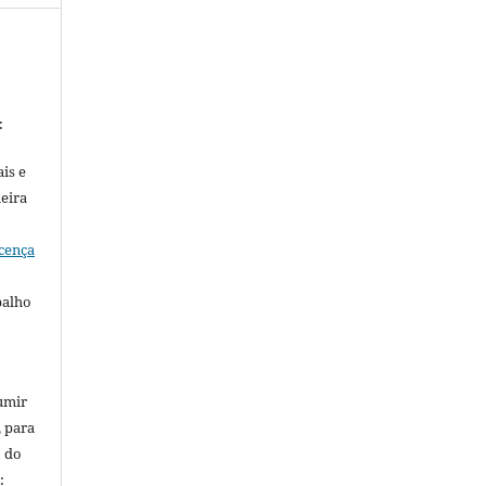
:
is e
meira
cença
balho
umir
, para
o do
: