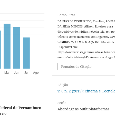
Como Citar
DANTAS DE FIGUEIREDO, Carolina; RONA
DA SILVA MENDES, Allison. Roteiros para
dispositivos de mídias móveis: tela, tempo
trânsito como elementos contingentes.
Rev
GEMInIS
,
[S. l.]
, v. 6, n. 2, p. 165–182, 2015.
Disponível em:
https://www.revistageminis.ufscar.br/inde
eminis/article/view/245. Acesso em: 6 ago. 
Fomatos de Citação
Edição
v. 6 n. 2 (2015): Cinema e Tecnol
Seção
Federal de Pernambuco
Abordagens Multiplataformas
a no