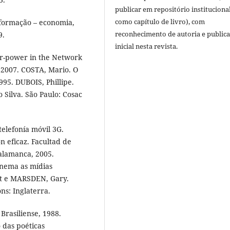
publicar em repositório instituciona
como capítulo de livro), com
nformação – economia,
reconhecimento de autoria e public
9.
inicial nesta revista.
er-power in the Network
 2007. COSTA, Mario. O
95. DUBOIS, Phillipe.
Silva. São Paulo: Cosac
elefonía móvil 3G.
 eficaz. Facultad de
alamanca, 2005.
inema as mídias
tt e MARSDEN, Gary.
ns: Inglaterra.
Brasiliense, 1988.
o das poéticas