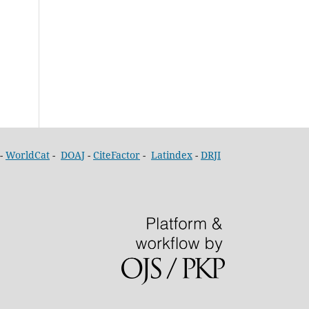
-
WorldCat
-
DOAJ
-
CiteFactor
-
Latindex
-
DRJI