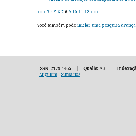
<<
<
3
4
5
6
7
8
9
10
11
12
>
>>
Você também pode
iniciar uma pesquisa avança
ISSN:
2179-1465 |
Qualis:
A3 |
Indexaçã
-
Miguilim
-
Sumários