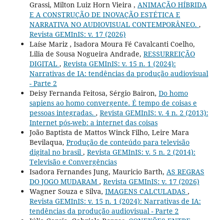
Grassi, Milton Luiz Horn Vieira ,
ANIMAÇÃO HÍBRIDA
E A CONSTRUÇÃO DE INOVAÇÃO ESTÉTICA E
NARRATIVA NO AUDIOVISUAL CONTEMPORÂNEO.
,
Revista GEMInIS: v. 17 (2026)
Laíse Mariz , Isadora Moura Fé Cavalcanti Coelho,
Lilia de Sousa Nogueira Andrade,
RESSURREIÇÃO
DIGITAL
,
Revista GEMInIS: v. 15 n. 1 (2024):
Narrativas de IA: tendências da produção audiovisual
- Parte 2
Deisy Fernanda Feitosa, Sérgio Bairon,
Do homo
sapiens ao homo convergente. É tempo de coisas e
pessoas integradas.
,
Revista GEMInIS: v. 4 n. 2 (2013):
Internet pós-web: a internet das coisas
João Baptista de Mattos Winck Filho, Leire Mara
Bevilaqua,
Produção de conteúdo para televisão
digital no brasil
,
Revista GEMInIS: v. 5 n. 2 (2014):
Televisão e Convergências
Isadora Fernandes Jung, Mauricio Barth,
AS REGRAS
DO JOGO MUDARAM
,
Revista GEMInIS: v. 17 (2026)
Wagner Souza e Silva,
IMAGENS CALCULADAS
,
Revista GEMInIS: v. 15 n. 1 (2024): Narrativas de IA:
tendências da produção audiovisual - Parte 2