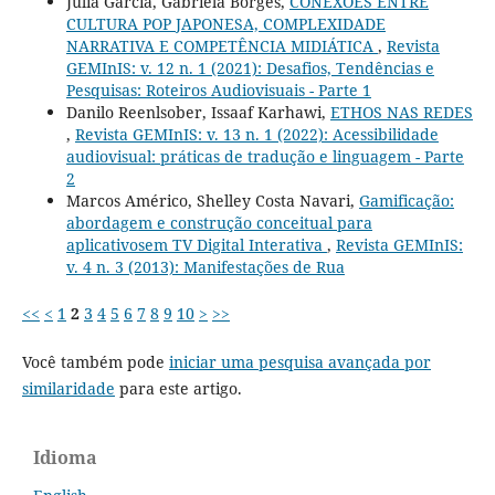
Júlia Garcia, Gabriela Borges,
CONEXÕES ENTRE
CULTURA POP JAPONESA, COMPLEXIDADE
NARRATIVA E COMPETÊNCIA MIDIÁTICA
,
Revista
GEMInIS: v. 12 n. 1 (2021): Desafios, Tendências e
Pesquisas: Roteiros Audiovisuais - Parte 1
Danilo Reenlsober, Issaaf Karhawi,
ETHOS NAS REDES
,
Revista GEMInIS: v. 13 n. 1 (2022): Acessibilidade
audiovisual: práticas de tradução e linguagem - Parte
2
Marcos Américo, Shelley Costa Navari,
Gamificação:
abordagem e construção conceitual para
aplicativosem TV Digital Interativa
,
Revista GEMInIS:
v. 4 n. 3 (2013): Manifestações de Rua
<<
<
1
2
3
4
5
6
7
8
9
10
>
>>
Você também pode
iniciar uma pesquisa avançada por
similaridade
para este artigo.
Idioma