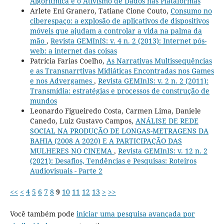
Algorítmica e o Ativismo de Dados nas Plataformas
Arlete Eni Granero, Tatiane Cione Couto,
Consumo no
ciberespaço: a explosão de aplicativos de dispositivos
móveis que ajudam a controlar a vida na palma da
mão
,
Revista GEMInIS: v. 4 n. 2 (2013): Internet pós-
web: a internet das coisas
Patrícia Farias Coelho,
As Narrativas Multissequências
e as Transnarrtivas Midiáticas Encontradas nos Games
e nos Advergames
,
Revista GEMInIS: v. 2 n. 2 (2011):
Transmídia: estratégias e processos de construção de
mundos
Leonardo Figueiredo Costa, Carmen Lima, Daniele
Canedo, Luiz Gustavo Campos,
ANÁLISE DE REDE
SOCIAL NA PRODUÇÃO DE LONGAS-METRAGENS DA
BAHIA (2008 A 2020) E A PARTICIPAÇÃO DAS
MULHERES NO CINEMA
,
Revista GEMInIS: v. 12 n. 2
(2021): Desafios, Tendências e Pesquisas: Roteiros
Audiovisuais - Parte 2
<<
<
4
5
6
7
8
9
10
11
12
13
>
>>
Você também pode
iniciar uma pesquisa avançada por