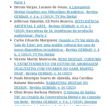
Parte 1
Herom Vargas, Luciano de Souza,
A Linguagem
Motion Graphics nos Videoclipes Brasileiros
,
Revista
GEMInIS: v. 4 n. 1 (2013): TV Pós Digital
Jefferson Valentim, Ed Porto Bezerra,
INTELIGÊNCIA
ARTIFICIAL E ARTE
,
Revista GEMInIS: v. 15 n. 1
(2024): Narrativas de IA: tendências da produção
audiovisual - Parte 2
Carlos Eduardo Marquioni,
Quando a TV Vai Além da
Sala de Estar: por uma análise cultural dos usos de
novos dispositivos tecnológicos
,
Revista GEMInIS: v. 4
n. 1 (2013): TV Pós Digital
Vicente Martin Mastrocola,
BENS DIGITAIS, CONSUMO
E ENTRETENIMENTO: UM ESTUDO DE ABORDAGEM
QUALITATIVA COM USUÁRIOS DO GAME MARVEL
SNAP
,
Revista GEMInIS: v. 16 (2025)
Paulo Henrique Soares de Almeida, Ana Carolina
Kalume Maranhão,
NARRATIVAS DIGITAIS NO
DESIGN
,
Revista GEMInIS: v. 16 (2025)
Elton Bruno Barbosa Pinheiro,
O Sistema de Rádios
EBC no Cenário da Convergência Digital e da Conexão
em Rede
,
Revista GEMInIS: v. 9 n. 1 (2018): Distopia