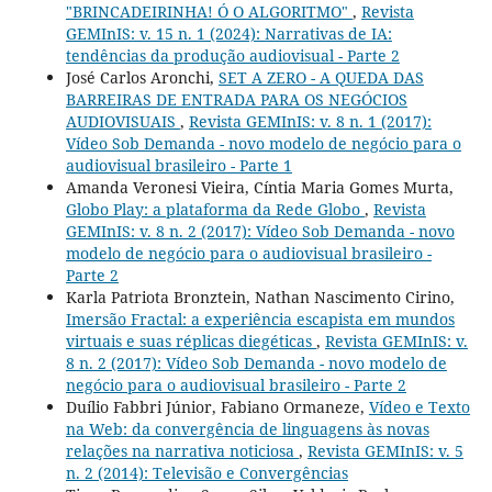
"BRINCADEIRINHA! Ó O ALGORITMO"
,
Revista
GEMInIS: v. 15 n. 1 (2024): Narrativas de IA:
tendências da produção audiovisual - Parte 2
José Carlos Aronchi,
SET A ZERO - A QUEDA DAS
BARREIRAS DE ENTRADA PARA OS NEGÓCIOS
AUDIOVISUAIS
,
Revista GEMInIS: v. 8 n. 1 (2017):
Vídeo Sob Demanda - novo modelo de negócio para o
audiovisual brasileiro - Parte 1
Amanda Veronesi Vieira, Cíntia Maria Gomes Murta,
Globo Play: a plataforma da Rede Globo
,
Revista
GEMInIS: v. 8 n. 2 (2017): Vídeo Sob Demanda - novo
modelo de negócio para o audiovisual brasileiro -
Parte 2
Karla Patriota Bronztein, Nathan Nascimento Cirino,
Imersão Fractal: a experiência escapista em mundos
virtuais e suas réplicas diegéticas
,
Revista GEMInIS: v.
8 n. 2 (2017): Vídeo Sob Demanda - novo modelo de
negócio para o audiovisual brasileiro - Parte 2
Duílio Fabbri Júnior, Fabiano Ormaneze,
Vídeo e Texto
na Web: da convergência de linguagens às novas
relações na narrativa noticiosa
,
Revista GEMInIS: v. 5
n. 2 (2014): Televisão e Convergências