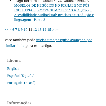
Tiago Bernardino Souza Silva, Valdecir Becker,
MODELOS DE NEGÓCIOS NO JORNALISMO PÓS-
INDUSTRIAL
,
Revista GEMInIS: v. 13 n. 1 (2022):
Acessibilidade audiovisual: práticas de tradução e
linguagem - Parte 2
<<
<
6
7
8
9
10
11
12
13
14
15
>
>>
Você também pode
iniciar uma pesquisa avançada por
similaridade
para este artigo.
Idioma
English
Español (España)
Português (Brasil)
Informações