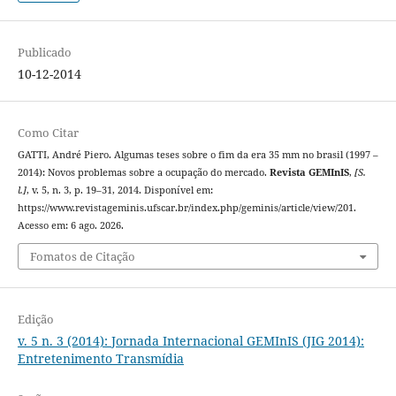
Publicado
10-12-2014
Como Citar
GATTI, André Piero. Algumas teses sobre o fim da era 35 mm no brasil (1997 –
2014): Novos problemas sobre a ocupação do mercado.
Revista GEMInIS
,
[S.
l.]
, v. 5, n. 3, p. 19–31, 2014. Disponível em:
https://www.revistageminis.ufscar.br/index.php/geminis/article/view/201.
Acesso em: 6 ago. 2026.
Fomatos de Citação
Edição
v. 5 n. 3 (2014): Jornada Internacional GEMInIS (JIG 2014):
Entretenimento Transmídia