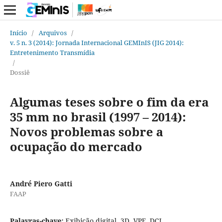
Início
/
Arquivos
/
v. 5 n. 3 (2014): Jornada Internacional GEMInIS (JIG 2014):
Entretenimento Transmídia
/
Dossiê
Algumas teses sobre o fim da era
35 mm no brasil (1997 – 2014):
Novos problemas sobre a
ocupação do mercado
André Piero Gatti
FAAP
Palavras-chave:
Exibição digital, 3D, VPF, DCI.