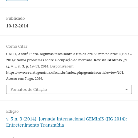
Publicado
10-12-2014
Como Citar
GATTI, André Piero. Algumas teses sobre o fim da era 35 mm no brasil (1997 –
2014): Novos problemas sobre a ocupação do mercado.
Revista GEMInIS
,
[S.
l.]
, v. 5, n. 3, p. 19–31, 2014. Disponível em:
https://www.revistageminis.ufscar.br/index.php/geminis/article/view/201.
Acesso em: 7 ago. 2026.
Fomatos de Citação
Edição
v. 5 n. 3 (2014): Jornada Internacional GEMInIS (JIG 2014):
Entretenimento Transmídia