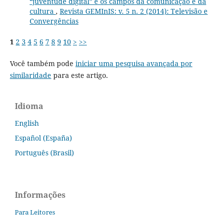
“juventude digital” e os campos da comunicação e da
cultura
,
Revista GEMInIS: v. 5 n. 2 (2014): Televisão e
Convergências
1
2
3
4
5
6
7
8
9
10
>
>>
Você também pode
iniciar uma pesquisa avançada por
similaridade
para este artigo.
Idioma
English
Español (España)
Português (Brasil)
Informações
Para Leitores