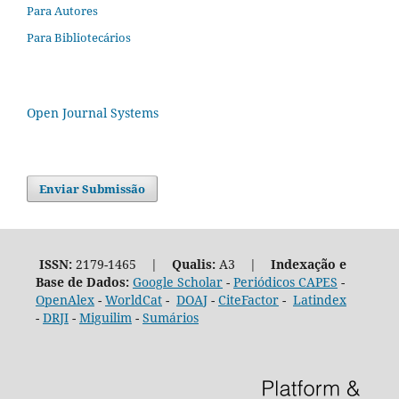
Para Autores
Para Bibliotecários
Open Journal Systems
Enviar Submissão
ISSN:
2179-1465 |
Qualis:
A3 |
Indexação e
Base de Dados:
Google Scholar
-
Periódicos CAPES
-
OpenAlex
-
WorldCat
-
DOAJ
-
CiteFactor
-
Latindex
-
DRJI
-
Miguilim
-
Sumários