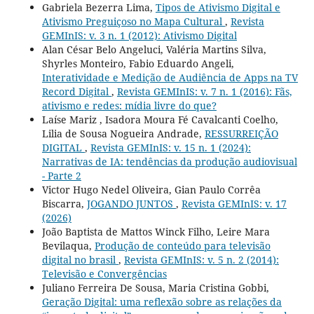
Gabriela Bezerra Lima,
Tipos de Ativismo Digital e
Ativismo Preguiçoso no Mapa Cultural
,
Revista
GEMInIS: v. 3 n. 1 (2012): Ativismo Digital
Alan César Belo Angeluci, Valéria Martins Silva,
Shyrles Monteiro, Fabio Eduardo Angeli,
Interatividade e Medição de Audiência de Apps na TV
Record Digital
,
Revista GEMInIS: v. 7 n. 1 (2016): Fãs,
ativismo e redes: mídia livre do que?
Laíse Mariz , Isadora Moura Fé Cavalcanti Coelho,
Lilia de Sousa Nogueira Andrade,
RESSURREIÇÃO
DIGITAL
,
Revista GEMInIS: v. 15 n. 1 (2024):
Narrativas de IA: tendências da produção audiovisual
- Parte 2
Victor Hugo Nedel Oliveira, Gian Paulo Corrêa
Biscarra,
JOGANDO JUNTOS
,
Revista GEMInIS: v. 17
(2026)
João Baptista de Mattos Winck Filho, Leire Mara
Bevilaqua,
Produção de conteúdo para televisão
digital no brasil
,
Revista GEMInIS: v. 5 n. 2 (2014):
Televisão e Convergências
Juliano Ferreira De Sousa, Maria Cristina Gobbi,
Geração Digital: uma reflexão sobre as relações da