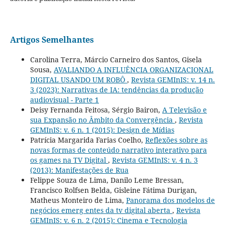
Artigos Semelhantes
Carolina Terra, Márcio Carneiro dos Santos, Gisela
Sousa,
AVALIANDO A INFLUÊNCIA ORGANIZACIONAL
DIGITAL USANDO UM ROBÔ
,
Revista GEMInIS: v. 14 n.
3 (2023): Narrativas de IA: tendências da produção
audiovisual - Parte 1
Deisy Fernanda Feitosa, Sérgio Bairon,
A Televisão e
sua Expansão no Âmbito da Convergência
,
Revista
GEMInIS: v. 6 n. 1 (2015): Design de Mídias
Patrícia Margarida Farias Coelho,
Reflexões sobre as
novas formas de conteúdo narrativo interativo para
os games na TV Digital
,
Revista GEMInIS: v. 4 n. 3
(2013): Manifestações de Rua
Felippe Souza de Lima, Danilo Leme Bressan,
Francisco Rolfsen Belda, Gisleine Fátima Durigan,
Matheus Monteiro de Lima,
Panorama dos modelos de
negócios emerg entes da tv digital aberta
,
Revista
GEMInIS: v. 6 n. 2 (2015): Cinema e Tecnologia