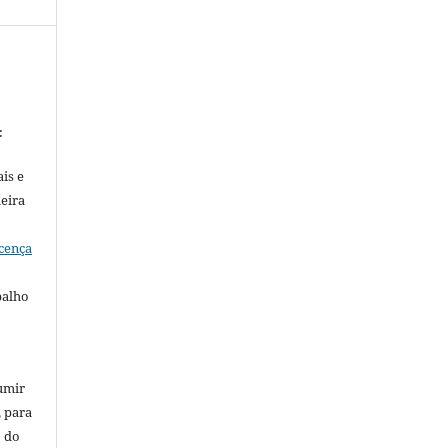
:
is e
meira
cença
balho
umir
, para
o do