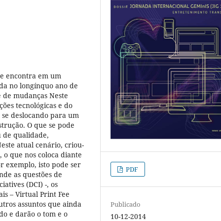
 se encontra em um
ada no longínquo ano de
ie de mudanças Neste
ções tecnológicas e do
ão se deslocando para um
trução. O que se pode
 de qualidade,
este atual cenário, criou-
, o que nos coloca diante
r exemplo, isto pode ser
PDF
onde as questões de
atives (DCI) -, os
s – Virtual Print Fee
outros assuntos que ainda
Publicado
do e darão o tom e o
10-12-2014