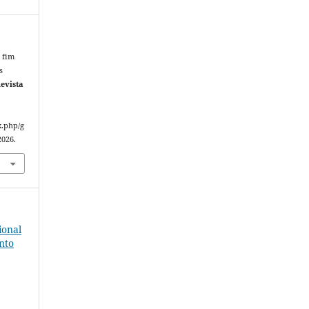
 fim
s
evista
x.php/g
2026.
ional
nto