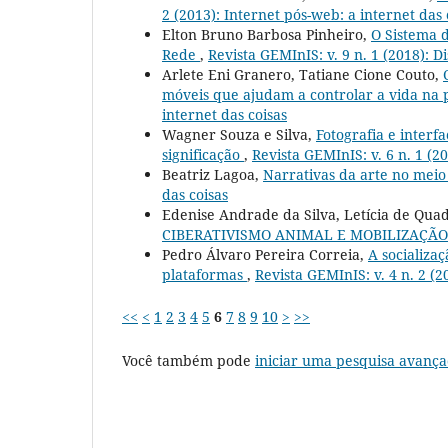
2 (2013): Internet pós-web: a internet das 
Elton Bruno Barbosa Pinheiro,
O Sistema 
Rede
,
Revista GEMInIS: v. 9 n. 1 (2018): 
Arlete Eni Granero, Tatiane Cione Couto,
móveis que ajudam a controlar a vida na
internet das coisas
Wagner Souza e Silva,
Fotografia e interf
significação
,
Revista GEMInIS: v. 6 n. 1 (2
Beatriz Lagoa,
Narrativas da arte no meio
das coisas
Edenise Andrade da Silva, Letícia de Quadr
CIBERATIVISMO ANIMAL E MOBILIZAÇÃO
Pedro Álvaro Pereira Correia,
A socializa
plataformas
,
Revista GEMInIS: v. 4 n. 2 (2
<<
<
1
2
3
4
5
6
7
8
9
10
>
>>
Você também pode
iniciar uma pesquisa avança