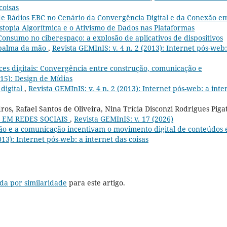
coisas
de Rádios EBC no Cenário da Convergência Digital e da Conexão e
Distopia Algorítmica e o Ativismo de Dados nas Plataformas
Consumo no ciberespaço: a explosão de aplicativos de dispositivos
 palma da mão
,
Revista GEMInIS: v. 4 n. 2 (2013): Internet pós-web:
aces digitais: Convergência entre construção, comunicação e
015): Design de Mídias
 digital
,
Revista GEMInIS: v. 4 n. 2 (2013): Internet pós-web: a inte
os, Rafael Santos de Oliveira, Nina Trícia Disconzi Rodrigues Piga
 EM REDES SOCIAIS
,
Revista GEMInIS: v. 17 (2026)
ção e a comunicação incentivam o movimento digital de conteúdos 
013): Internet pós-web: a internet das coisas
da por similaridade
para este artigo.