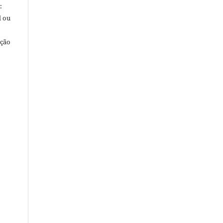
:
l ou
ação