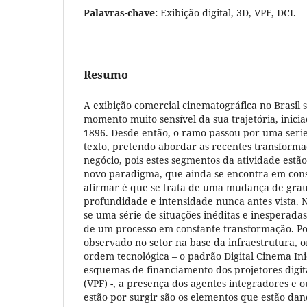
Palavras-chave:
Exibição digital, 3D, VPF, DCI.
Resumo
A exibição comercial cinematográfica no Brasil
momento muito sensível da sua trajetória, inici
1896. Desde então, o ramo passou por uma ser
texto, pretendo abordar as recentes transforma
negócio, pois estes segmentos da atividade est
novo paradigma, que ainda se encontra em cons
afirmar é que se trata de uma mudança de grau
profundidade e intensidade nunca antes vista. N
se uma série de situações inéditas e inesperadas
de um processo em constante transformação. Po
observado no setor na base da infraestrutura, 
ordem tecnológica – o padrão Digital Cinema Inici
esquemas de financiamento dos projetores digitai
(VPF) -, a presença dos agentes integradores e 
estão por surgir são os elementos que estão dan