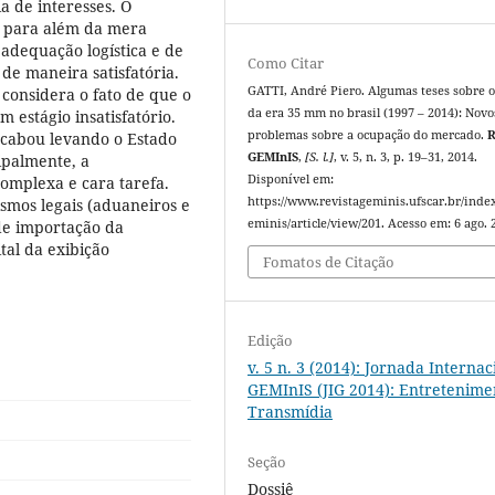
a de interesses. O
a para além da mera
adequação logística e de
Como Citar
de maneira satisfatória.
GATTI, André Piero. Algumas teses sobre o
onsidera o fato de que o
da era 35 mm no brasil (1997 – 2014): Novo
m estágio insatisfatório.
problemas sobre a ocupação do mercado.
R
acabou levando o Estado
GEMInIS
,
[S. l.]
, v. 5, n. 3, p. 19–31, 2014.
ipalmente, a
Disponível em:
complexa e cara tarefa.
https://www.revistageminis.ufscar.br/inde
smos legais (aduaneiros e
eminis/article/view/201. Acesso em: 6 ago. 
 de importação da
tal da exibição
Fomatos de Citação
Edição
v. 5 n. 3 (2014): Jornada Internac
GEMInIS (JIG 2014): Entretenime
Transmídia
Seção
Dossiê