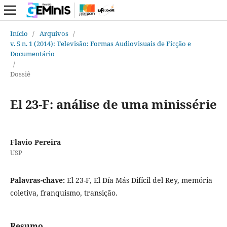
Início
/
Arquivos
/
v. 5 n. 1 (2014): Televisão: Formas Audiovisuais de Ficção e
Documentário
/
Dossiê
El 23-F: análise de uma minissérie
Flavio Pereira
USP
Palavras-chave:
El 23-F, El Día Más Difícil del Rey, memória
coletiva, franquismo, transição.
Resumo