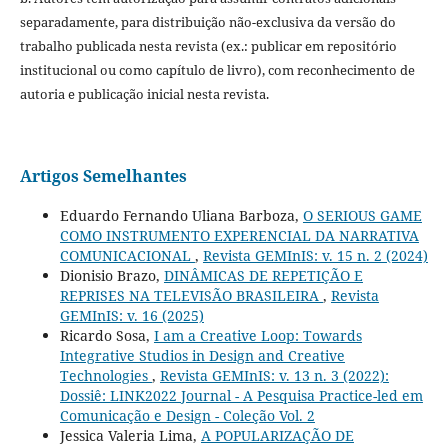
separadamente, para distribuição não-exclusiva da versão do
trabalho publicada nesta revista (ex.: publicar em repositório
institucional ou como capítulo de livro), com reconhecimento de
autoria e publicação inicial nesta revista.
Artigos Semelhantes
Eduardo Fernando Uliana Barboza,
O SERIOUS GAME
COMO INSTRUMENTO EXPERENCIAL DA NARRATIVA
COMUNICACIONAL
,
Revista GEMInIS: v. 15 n. 2 (2024)
Dionisio Brazo,
DINÂMICAS DE REPETIÇÃO E
REPRISES NA TELEVISÃO BRASILEIRA
,
Revista
GEMInIS: v. 16 (2025)
Ricardo Sosa,
I am a Creative Loop: Towards
Integrative Studios in Design and Creative
Technologies
,
Revista GEMInIS: v. 13 n. 3 (2022):
Dossiê: LINK2022 Journal - A Pesquisa Practice-led em
Comunicação e Design - Coleção Vol. 2
Jessica Valeria Lima,
A POPULARIZAÇÃO DE