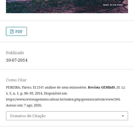
PDF
Publicado
10-07-2014
Como Citar
PEREIRA, Flavio. El 23-F: análise de uma minissérie.
Revista GEMInIS
,
[S. l.]
,
v. 5, n. 1, p. 86–95, 2014. Disponível em:
https://www.revistageminis.ufscar.br/index.php/geminis/article/view/184.
Acesso em: 7 ago. 2026.
Fomatos de Citação