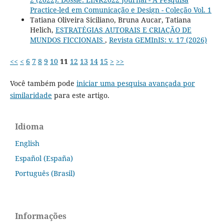
Practice-led em Comunicação e Design - Coleção Vol. 1
Tatiana Oliveira Siciliano, Bruna Aucar, Tatiana
Helich,
ESTRATÉGIAS AUTORAIS E CRIAÇÃO DE
MUNDOS FICCIONAIS
,
Revista GEMInIS: v. 17 (2026)
<<
<
6
7
8
9
10
11
12
13
14
15
>
>>
Você também pode
iniciar uma pesquisa avançada por
similaridade
para este artigo.
Idioma
English
Español (España)
Português (Brasil)
Informações