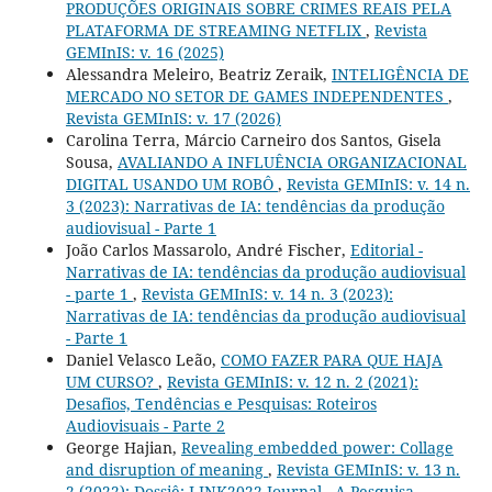
PRODUÇÕES ORIGINAIS SOBRE CRIMES REAIS PELA
PLATAFORMA DE STREAMING NETFLIX
,
Revista
GEMInIS: v. 16 (2025)
Alessandra Meleiro, Beatriz Zeraik,
INTELIGÊNCIA DE
MERCADO NO SETOR DE GAMES INDEPENDENTES
,
Revista GEMInIS: v. 17 (2026)
Carolina Terra, Márcio Carneiro dos Santos, Gisela
Sousa,
AVALIANDO A INFLUÊNCIA ORGANIZACIONAL
DIGITAL USANDO UM ROBÔ
,
Revista GEMInIS: v. 14 n.
3 (2023): Narrativas de IA: tendências da produção
audiovisual - Parte 1
João Carlos Massarolo, André Fischer,
Editorial -
Narrativas de IA: tendências da produção audiovisual
- parte 1
,
Revista GEMInIS: v. 14 n. 3 (2023):
Narrativas de IA: tendências da produção audiovisual
- Parte 1
Daniel Velasco Leão,
COMO FAZER PARA QUE HAJA
UM CURSO?
,
Revista GEMInIS: v. 12 n. 2 (2021):
Desafios, Tendências e Pesquisas: Roteiros
Audiovisuais - Parte 2
George Hajian,
Revealing embedded power: Collage
and disruption of meaning
,
Revista GEMInIS: v. 13 n.
2 (2022): Dossiê: LINK2022 Journal - A Pesquisa