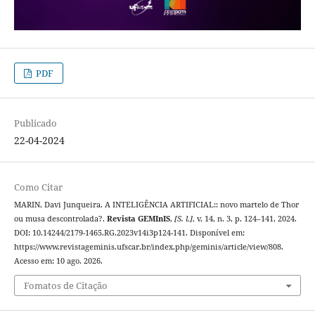
PDF
Publicado
22-04-2024
Como Citar
MARIN, Davi Junqueira. A INTELIGÊNCIA ARTIFICIAL:: novo martelo de Thor
ou musa descontrolada?.
Revista GEMInIS
,
[S. l.]
, v. 14, n. 3, p. 124–141, 2024.
DOI: 10.14244/2179-1465.RG.2023v14i3p124-141. Disponível em:
https://www.revistageminis.ufscar.br/index.php/geminis/article/view/808.
Acesso em: 10 ago. 2026.
Fomatos de Citação