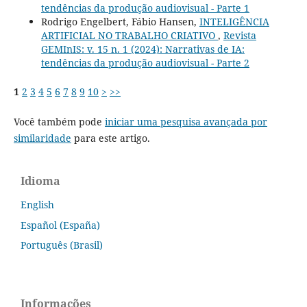
tendências da produção audiovisual - Parte 1
Rodrigo Engelbert, Fábio Hansen,
INTELIGÊNCIA
ARTIFICIAL NO TRABALHO CRIATIVO
,
Revista
GEMInIS: v. 15 n. 1 (2024): Narrativas de IA:
tendências da produção audiovisual - Parte 2
1
2
3
4
5
6
7
8
9
10
>
>>
Você também pode
iniciar uma pesquisa avançada por
similaridade
para este artigo.
Idioma
English
Español (España)
Português (Brasil)
Informações