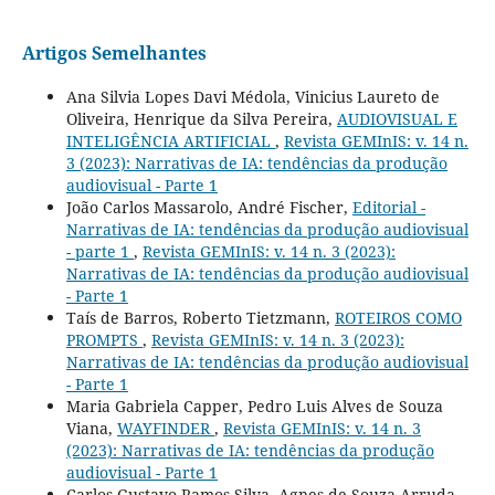
Artigos Semelhantes
Ana Silvia Lopes Davi Médola, Vinicius Laureto de
Oliveira, Henrique da Silva Pereira,
AUDIOVISUAL E
INTELIGÊNCIA ARTIFICIAL
,
Revista GEMInIS: v. 14 n.
3 (2023): Narrativas de IA: tendências da produção
audiovisual - Parte 1
João Carlos Massarolo, André Fischer,
Editorial -
Narrativas de IA: tendências da produção audiovisual
- parte 1
,
Revista GEMInIS: v. 14 n. 3 (2023):
Narrativas de IA: tendências da produção audiovisual
- Parte 1
Taís de Barros, Roberto Tietzmann,
ROTEIROS COMO
PROMPTS
,
Revista GEMInIS: v. 14 n. 3 (2023):
Narrativas de IA: tendências da produção audiovisual
- Parte 1
Maria Gabriela Capper, Pedro Luis Alves de Souza
Viana,
WAYFINDER
,
Revista GEMInIS: v. 14 n. 3
(2023): Narrativas de IA: tendências da produção
audiovisual - Parte 1
Carlos Gustavo Ramos Silva, Agnes de Souza Arruda,