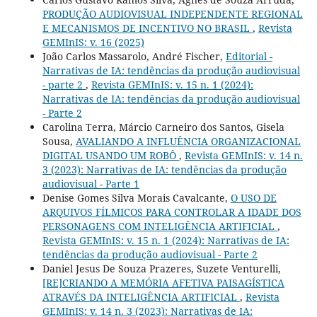
PRODUÇÃO AUDIOVISUAL INDEPENDENTE REGIONAL
E MECANISMOS DE INCENTIVO NO BRASIL
,
Revista
GEMInIS: v. 16 (2025)
João Carlos Massarolo, André Fischer,
Editorial -
Narrativas de IA: tendências da produção audiovisual
- parte 2
,
Revista GEMInIS: v. 15 n. 1 (2024):
Narrativas de IA: tendências da produção audiovisual
- Parte 2
Carolina Terra, Márcio Carneiro dos Santos, Gisela
Sousa,
AVALIANDO A INFLUÊNCIA ORGANIZACIONAL
DIGITAL USANDO UM ROBÔ
,
Revista GEMInIS: v. 14 n.
3 (2023): Narrativas de IA: tendências da produção
audiovisual - Parte 1
Denise Gomes Silva Morais Cavalcante,
O USO DE
ARQUIVOS FÍLMICOS PARA CONTROLAR A IDADE DOS
PERSONAGENS COM INTELIGÊNCIA ARTIFICIAL
,
Revista GEMInIS: v. 15 n. 1 (2024): Narrativas de IA:
tendências da produção audiovisual - Parte 2
Daniel Jesus De Souza Prazeres, Suzete Venturelli,
[RE]CRIANDO A MEMÓRIA AFETIVA PAISAGÍSTICA
ATRAVÉS DA INTELIGÊNCIA ARTIFICIAL
,
Revista
GEMInIS: v. 14 n. 3 (2023): Narrativas de IA: