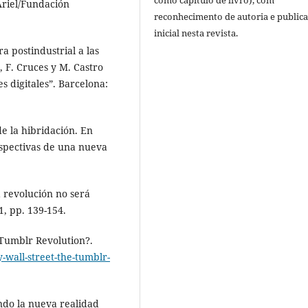
Ariel/Fundación
reconhecimento de autoria e public
inicial nesta revista.
a postindustrial a las
., F. Cruces y M. Castro
s digitales”. Barcelona:
de la hibridación. En
erspectivas de una nueva
revolución no será
1, pp. 139-154.
Tumblr Revolution?.
y-wall-street-the-tumblr-
ndo la nueva realidad