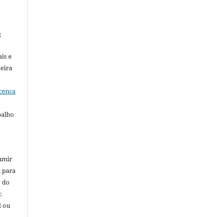
:
is e
meira
cença
balho
umir
, para
o do
:
l ou