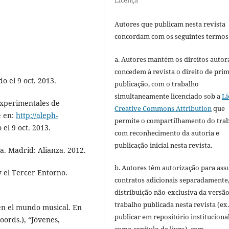
Licença
Autores que publicam nesta revista
concordam com os seguintes termos
a. Autores mantém os direitos autora
concedem à revista o direito de pri
o el 9 oct. 2013.
publicação, com o trabalho
simultaneamente licenciado sob a
Li
experimentales de
Creative Commons Attribution
que
e en:
http://aleph-
permite o compartilhamento do tra
el 9 oct. 2013.
com reconhecimento da autoria e
publicação inicial nesta revista.
. Madrid: Alianza. 2012.
b. Autores têm autorização para ass
y el Tercer Entorno.
contratos adicionais separadamente
distribuição não-exclusiva da versã
trabalho publicada nesta revista (ex.
 en el mundo musical. En
publicar em repositório instituciona
oords.), “Jóvenes,
como capítulo de livro), com