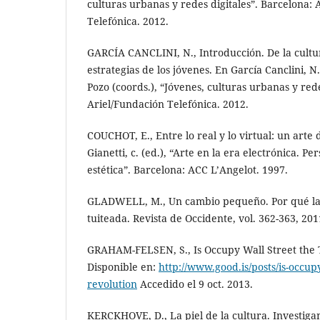
culturas urbanas y redes digitales”. Barcelona: 
Telefónica. 2012.
GARCÍA CANCLINI, N., Introducción. De la cultur
estrategias de los jóvenes. En García Canclini, N
Pozo (coords.), “Jóvenes, culturas urbanas y rede
Ariel/Fundación Telefónica. 2012.
COUCHOT, E., Entre lo real y lo virtual: un arte 
Gianetti, c. (ed.), “Arte en la era electrónica. P
estética”. Barcelona: ACC L’Angelot. 1997.
GLADWELL, M., Un cambio pequeño. Por qué la 
tuiteada. Revista de Occidente, vol. 362-363, 201
GRAHAM-FELSEN, S., Is Occupy Wall Street the 
Disponible en:
http://www.good.is/posts/is-occup
revolution
Accedido el 9 oct. 2013.
KERCKHOVE, D., La piel de la cultura. Investiga