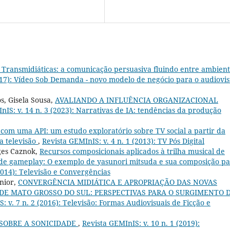
 Transmidiáticas: a comunicação persuasiva fluindo entre ambient
2017): Vídeo Sob Demanda - novo modelo de negócio para o audiovis
s, Gisela Sousa,
AVALIANDO A INFLUÊNCIA ORGANIZACIONAL
nIS: v. 14 n. 3 (2023): Narrativas de IA: tendências da produção
com uma API: um estudo exploratório sobre TV social a partir da
a televisão
,
Revista GEMInIS: v. 4 n. 1 (2013): TV Pós Digital
ges Caznok,
Recursos composicionais aplicados à trilha musical de
de gameplay: O exemplo de yasunori mitsuda e sua composição p
(2014): Televisão e Convergências
nior,
CONVERGÊNCIA MIDIÁTICA E APROPRIAÇÃO DAS NOVAS
DE MATO GROSSO DO SUL: PERSPECTIVAS PARA O SURGIMENTO 
: v. 7 n. 2 (2016): Televisão: Formas Audiovisuais de Ficção e
SOBRE A SONICIDADE
,
Revista GEMInIS: v. 10 n. 1 (2019):