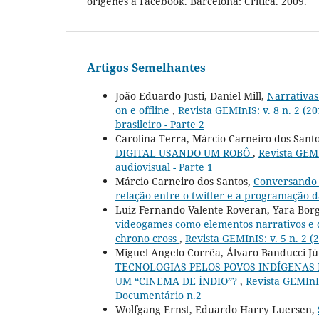
orígenes a Facebook. Barcelona: Crítica. 2009.
Artigos Semelhantes
João Eduardo Justi, Daniel Mill,
Narrativas
on e offline
,
Revista GEMInIS: v. 8 n. 2 (
brasileiro - Parte 2
Carolina Terra, Márcio Carneiro dos Santo
DIGITAL USANDO UM ROBÔ
,
Revista GEMI
audiovisual - Parte 1
Márcio Carneiro dos Santos,
Conversando 
relação entre o twitter e a programação d
Luiz Fernando Valente Roveran, Yara Bor
videogames como elementos narrativos e 
chrono cross
,
Revista GEMInIS: v. 5 n. 2 
Miguel Angelo Corrêa, Álvaro Banducci Jú
TECNOLOGIAS PELOS POVOS INDÍGENAS 
UM “CINEMA DE ÍNDIO”?
,
Revista GEMInIS
Documentário n.2
Wolfgang Ernst, Eduardo Harry Luersen,