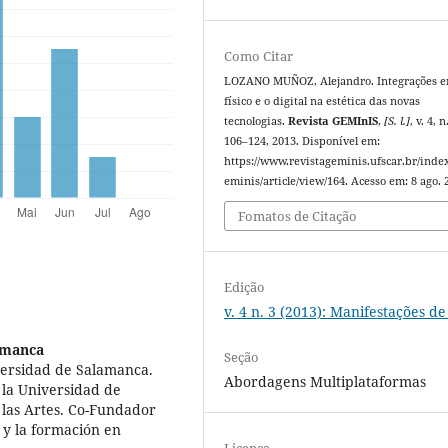
Como Citar
LOZANO MUÑOZ, Alejandro. Integrações e
físico e o digital na estética das novas
tecnologias.
Revista GEMInIS
,
[S. l.]
, v. 4, n
106–124, 2013. Disponível em:
https://www.revistageminis.ufscar.br/inde
eminis/article/view/164. Acesso em: 8 ago. 
Fomatos de Citação
Edição
v. 4 n. 3 (2013): Manifestações d
amanca
Seção
iversidad de Salamanca.
Abordagens Multiplataformas
r la Universidad de
 las Artes. Co-Fundador
 y la formación en