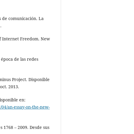
s de comunicación. La
.
of Internet Freedom. New
a época de las redes
inus Project. Disponible
 oct. 2013.
isponible en:
04/an-essay-on-the-new-
s 1768 – 2009. Desde sus