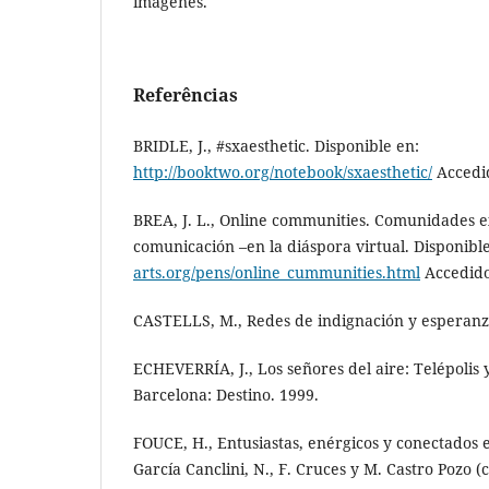
imágenes.
Referências
BRIDLE, J., #sxaesthetic. Disponible en:
http://booktwo.org/notebook/sxaesthetic/
Accedid
BREA, J. L., Online communities. Comunidades 
comunicación –en la diáspora virtual. Disponibl
arts.org/pens/online_cummunities.html
Accedido 
CASTELLS, M., Redes de indignación y esperanza
ECHEVERRÍA, J., Los señores del aire: Telépolis 
Barcelona: Destino. 1999.
FOUCE, H., Entusiastas, enérgicos y conectados
García Canclini, N., F. Cruces y M. Castro Pozo (c