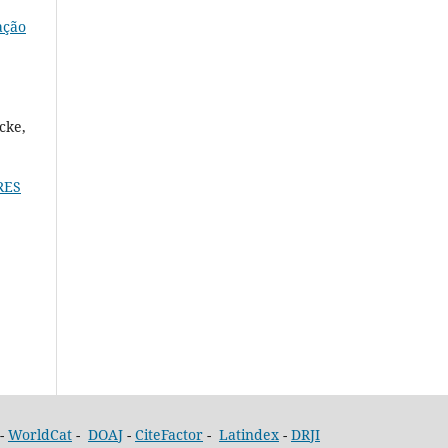
ação
cke,
RES
-
WorldCat
-
DOAJ
-
CiteFactor
-
Latindex
-
DRJI