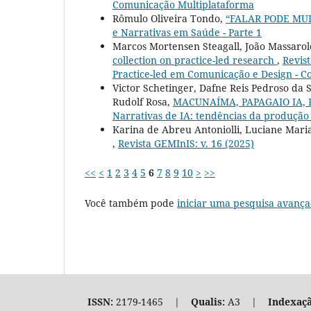
Comunicação Multiplataforma
Rômulo Oliveira Tondo,
“FALAR PODE MU
e Narrativas em Saúde - Parte 1
Marcos Mortensen Steagall, João Massarolo
collection on practice-led research
,
Revist
Practice-led em Comunicação e Design - Co
Victor Schetinger, Dafne Reis Pedroso da S
Rudolf Rosa,
MACUNAÍMA, PAPAGAIO IA,
Narrativas de IA: tendências da produção 
Karina de Abreu Antoniolli, Luciane Mari
,
Revista GEMInIS: v. 16 (2025)
<<
<
1
2
3
4
5
6
7
8
9
10
>
>>
Você também pode
iniciar uma pesquisa avança
ISSN:
2179-1465 |
Qualis:
A3 |
Indexaçã