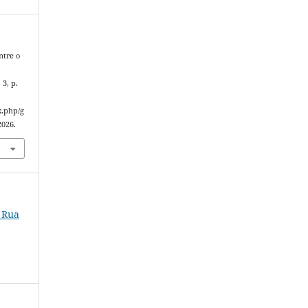
ntre o
. 3, p.
x.php/g
2026.
e Rua