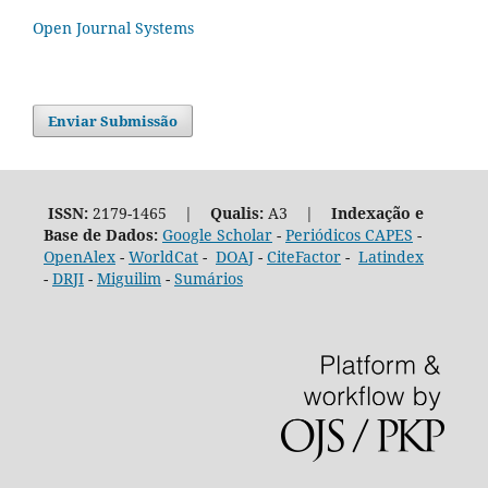
Open Journal Systems
Enviar Submissão
ISSN:
2179-1465 |
Qualis:
A3 |
Indexação e
Base de Dados:
Google Scholar
-
Periódicos CAPES
-
OpenAlex
-
WorldCat
-
DOAJ
-
CiteFactor
-
Latindex
-
DRJI
-
Miguilim
-
Sumários