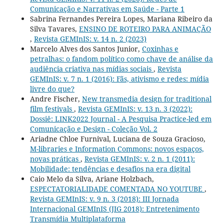
Comunicação e Narrativas em Saúde - Parte 1
Sabrina Fernandes Pereira Lopes, Mariana Ribeiro da
Silva Tavares,
ENSINO DE ROTEIRO PARA ANIMAÇÃO
,
Revista GEMInIS: v. 14 n. 2 (2023)
Marcelo Alves dos Santos Junior,
Coxinhas e
petralhas: o fandom político como chave de análise da
audiência criativa nas mídias sociais
,
Revista
GEMInIS: v. 7 n. 1 (2016): Fãs, ativismo e redes: mídia
livre do que?
Andre Fischer,
New transmedia design for traditional
film festivals
,
Revista GEMInIS: v. 13 n. 3 (2022):
Dossiê: LINK2022 Journal - A Pesquisa Practice-led em
Comunicação e Design - Coleção Vol. 2
Ariadne Chloe Furnival, Luciana de Souza Gracioso,
M-libraries e Information Commons: novos espaços,
novas práticas
,
Revista GEMInIS: v. 2 n. 1 (2011):
Mobilidade: tendências e desafios na era digital
Caio Melo da Silva, Ariane Holzbach,
ESPECTATORIALIDADE COMENTADA NO YOUTUBE
,
Revista GEMInIS: v. 9 n. 3 (2018): III Jornada
Internacional GEMInIS (JIG 2018): Entretenimento
Transmídia Multiplataforma