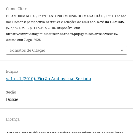
Como Citar
DE AMORIM ROSAS, Inara; ANTONIO MOUSINHO MAGALHÃES, Luiz. Cidade
dos Homens: perspectiva narrativa e relações de amizade.
Revista GEMInIS
,
[S. l.]
, v. 1, n. 1, p. 177–197, 2010. Disponível em:
https://www.revistageminis.ufscar.br/index.php/geminis/article/view/15.
Acesso em: 7 ago. 2026.
Fomatos de Citação
Edição
v. 1 n. 1 (2010): Ficção Audiovisual Seriada
Seção
Dossiê
Licença