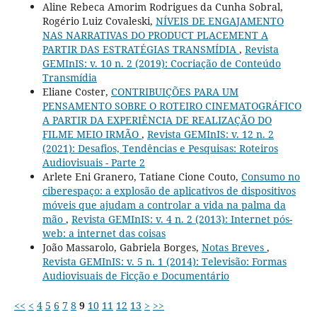
Aline Rebeca Amorim Rodrigues da Cunha Sobral,
Rogério Luiz Covaleski,
NÍVEIS DE ENGAJAMENTO
NAS NARRATIVAS DO PRODUCT PLACEMENT A
PARTIR DAS ESTRATÉGIAS TRANSMÍDIA
,
Revista
GEMInIS: v. 10 n. 2 (2019): Cocriação de Conteúdo
Transmídia
Eliane Coster,
CONTRIBUIÇÕES PARA UM
PENSAMENTO SOBRE O ROTEIRO CINEMATOGRÁFICO
A PARTIR DA EXPERIÊNCIA DE REALIZAÇÃO DO
FILME MEIO IRMÃO
,
Revista GEMInIS: v. 12 n. 2
(2021): Desafios, Tendências e Pesquisas: Roteiros
Audiovisuais - Parte 2
Arlete Eni Granero, Tatiane Cione Couto,
Consumo no
ciberespaço: a explosão de aplicativos de dispositivos
móveis que ajudam a controlar a vida na palma da
mão
,
Revista GEMInIS: v. 4 n. 2 (2013): Internet pós-
web: a internet das coisas
João Massarolo, Gabriela Borges,
Notas Breves
,
Revista GEMInIS: v. 5 n. 1 (2014): Televisão: Formas
Audiovisuais de Ficção e Documentário
<<
<
4
5
6
7
8
9
10
11
12
13
>
>>