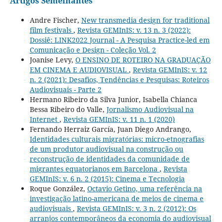
Artigos Semelhantes
Andre Fischer,
New transmedia design for traditional
film festivals
,
Revista GEMInIS: v. 13 n. 3 (2022):
Dossiê: LINK2022 Journal - A Pesquisa Practice-led em
Comunicação e Design - Coleção Vol. 2
Joanise Levy,
O ENSINO DE ROTEIRO NA GRADUAÇÃO
EM CINEMA E AUDIOVISUAL
,
Revista GEMInIS: v. 12
n. 2 (2021): Desafios, Tendências e Pesquisas: Roteiros
Audiovisuais - Parte 2
Hermano Ribeiro da Silva Junior, Isabella Chianca
Bessa Ribeiro do Valle,
Jornalismo Audiovisual na
Internet
,
Revista GEMInIS: v. 11 n. 1 (2020)
Fernando Herraiz García, Juan Diego Andrango,
Identidades culturais migratórias: micro-etnografias
de um produtor audiovisual na construção ou
reconstrução de identidades da comunidade de
migrantes equatorianos em Barcelona
,
Revista
GEMInIS: v. 6 n. 2 (2015): Cinema e Tecnologia
Roque González,
Octavio Getino, uma referência na
investigação latino-americana de meios de cinema e
audiovisuais
,
Revista GEMInIS: v. 3 n. 2 (2012): Os
arranjos contemporâneos da economia do audiovisual