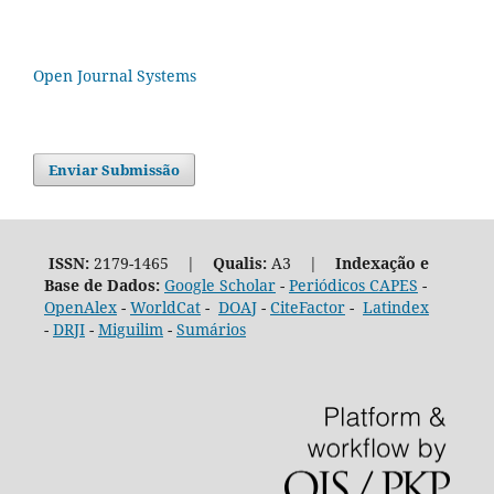
Open Journal Systems
Enviar Submissão
ISSN:
2179-1465 |
Qualis:
A3 |
Indexação e
Base de Dados:
Google Scholar
-
Periódicos CAPES
-
OpenAlex
-
WorldCat
-
DOAJ
-
CiteFactor
-
Latindex
-
DRJI
-
Miguilim
-
Sumários