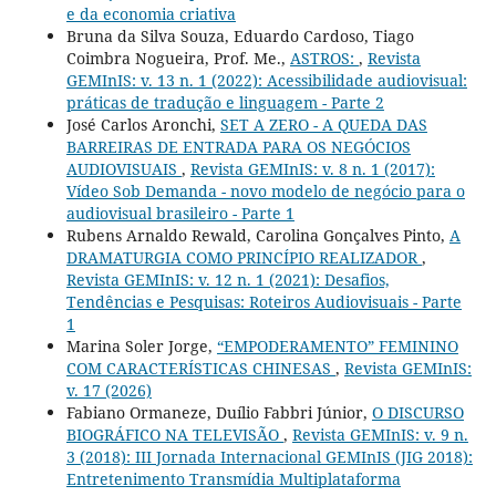
e da economia criativa
Bruna da Silva Souza, Eduardo Cardoso, Tiago
Coimbra Nogueira, Prof. Me.,
ASTROS:
,
Revista
GEMInIS: v. 13 n. 1 (2022): Acessibilidade audiovisual:
práticas de tradução e linguagem - Parte 2
José Carlos Aronchi,
SET A ZERO - A QUEDA DAS
BARREIRAS DE ENTRADA PARA OS NEGÓCIOS
AUDIOVISUAIS
,
Revista GEMInIS: v. 8 n. 1 (2017):
Vídeo Sob Demanda - novo modelo de negócio para o
audiovisual brasileiro - Parte 1
Rubens Arnaldo Rewald, Carolina Gonçalves Pinto,
A
DRAMATURGIA COMO PRINCÍPIO REALIZADOR
,
Revista GEMInIS: v. 12 n. 1 (2021): Desafios,
Tendências e Pesquisas: Roteiros Audiovisuais - Parte
1
Marina Soler Jorge,
“EMPODERAMENTO” FEMININO
COM CARACTERÍSTICAS CHINESAS
,
Revista GEMInIS:
v. 17 (2026)
Fabiano Ormaneze, Duílio Fabbri Júnior,
O DISCURSO
BIOGRÁFICO NA TELEVISÃO
,
Revista GEMInIS: v. 9 n.
3 (2018): III Jornada Internacional GEMInIS (JIG 2018):
Entretenimento Transmídia Multiplataforma