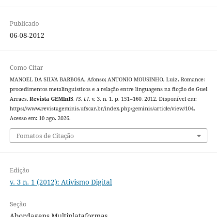
Publicado
06-08-2012
Como Citar
MANOEL DA SILVA BARBOSA, Afonso; ANTONIO MOUSINHO, Luiz. Romance:
procedimentos metalinguísticos e a relação entre linguagens na ficção de Guel
Arraes.
Revista GEMInIS
,
[S. l.]
, v. 3, n. 1, p. 151–160, 2012. Disponível em:
https://www.revistageminis.ufscar.br/index.php/geminis/article/view/104.
Acesso em: 10 ago. 2026.
Fomatos de Citação
Edição
v. 3 n. 1 (2012): Ativismo Digital
Seção
Abordagens Multiplataformas