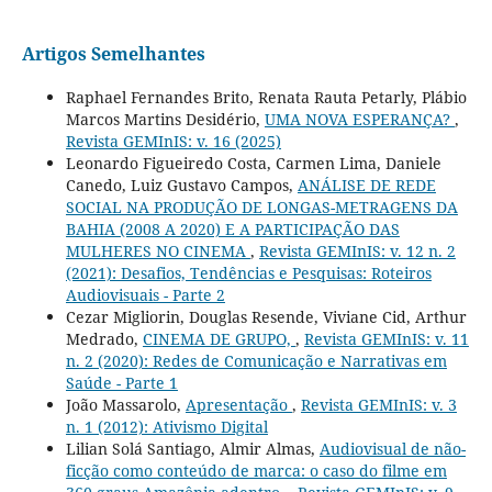
Artigos Semelhantes
Raphael Fernandes Brito, Renata Rauta Petarly, Plábio
Marcos Martins Desidério,
UMA NOVA ESPERANÇA?
,
Revista GEMInIS: v. 16 (2025)
Leonardo Figueiredo Costa, Carmen Lima, Daniele
Canedo, Luiz Gustavo Campos,
ANÁLISE DE REDE
SOCIAL NA PRODUÇÃO DE LONGAS-METRAGENS DA
BAHIA (2008 A 2020) E A PARTICIPAÇÃO DAS
MULHERES NO CINEMA
,
Revista GEMInIS: v. 12 n. 2
(2021): Desafios, Tendências e Pesquisas: Roteiros
Audiovisuais - Parte 2
Cezar Migliorin, Douglas Resende, Viviane Cid, Arthur
Medrado,
CINEMA DE GRUPO,
,
Revista GEMInIS: v. 11
n. 2 (2020): Redes de Comunicação e Narrativas em
Saúde - Parte 1
João Massarolo,
Apresentação
,
Revista GEMInIS: v. 3
n. 1 (2012): Ativismo Digital
Lilian Solá Santiago, Almir Almas,
Audiovisual de não-
ficção como conteúdo de marca: o caso do filme em