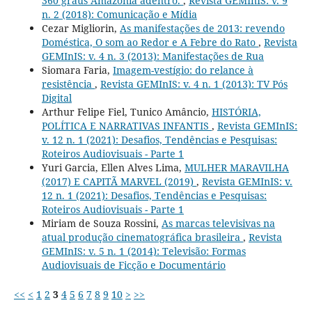
360 graus Amazônia adentro.
,
Revista GEMInIS: v. 9
n. 2 (2018): Comunicação e Mídia
Cezar Migliorin,
As manifestações de 2013: revendo
Doméstica, O som ao Redor e A Febre do Rato
,
Revista
GEMInIS: v. 4 n. 3 (2013): Manifestações de Rua
Siomara Faria,
Imagem-vestígio: do relance à
resistência
,
Revista GEMInIS: v. 4 n. 1 (2013): TV Pós
Digital
Arthur Felipe Fiel, Tunico Amâncio,
HISTÓRIA,
POLÍTICA E NARRATIVAS INFANTIS
,
Revista GEMInIS:
v. 12 n. 1 (2021): Desafios, Tendências e Pesquisas:
Roteiros Audiovisuais - Parte 1
Yuri Garcia, Ellen Alves Lima,
MULHER MARAVILHA
(2017) E CAPITÃ MARVEL (2019)
,
Revista GEMInIS: v.
12 n. 1 (2021): Desafios, Tendências e Pesquisas:
Roteiros Audiovisuais - Parte 1
Miriam de Souza Rossini,
As marcas televisivas na
atual produção cinematográfica brasileira
,
Revista
GEMInIS: v. 5 n. 1 (2014): Televisão: Formas
Audiovisuais de Ficção e Documentário
<<
<
1
2
3
4
5
6
7
8
9
10
>
>>