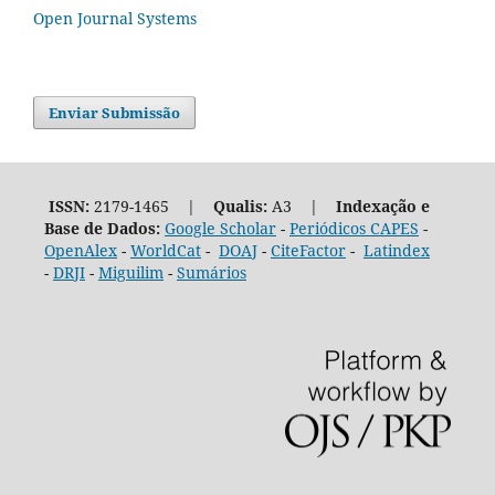
Open Journal Systems
Enviar Submissão
ISSN:
2179-1465 |
Qualis:
A3 |
Indexação e
Base de Dados:
Google Scholar
-
Periódicos CAPES
-
OpenAlex
-
WorldCat
-
DOAJ
-
CiteFactor
-
Latindex
-
DRJI
-
Miguilim
-
Sumários