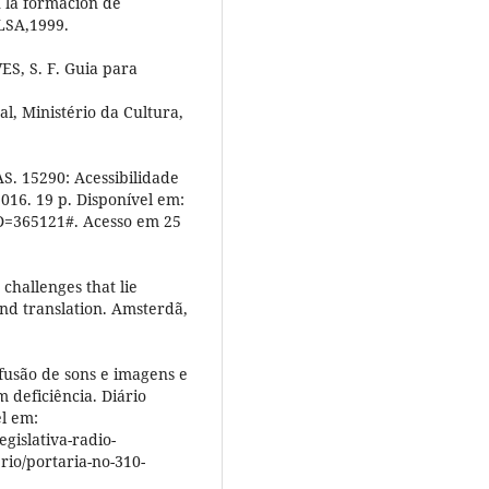
n la formación de
LSA,1999.
ES, S. F. Guia para
al, Ministério da Cultura,
 15290: Acessibilidade
016. 19 p. Disponível em:
D=365121#. Acesso em 25
challenges that lie
nd translation. Amsterdã,
ifusão de sons e imagens e
 deficiência. Diário
el em:
gislativa-radio-
rio/portaria-no-310-