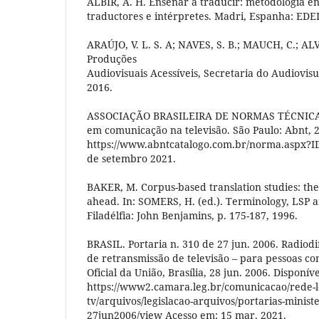
ALBIR, A. H. Enseñar a traducir: metodologia e
traductores e intérpretes. Madri, Espanha: EDE
ARAÚJO, V. L. S. A; NAVES, S. B.; MAUCH, C.; ALV
Produções
Audiovisuais Acessíveis, Secretaria do Audiovisu
2016.
ASSOCIAÇÃO BRASILEIRA DE NORMAS TÉCNICAS.
em comunicação na televisão. São Paulo: Abnt, 2
https://www.abntcatalogo.com.br/norma.aspx?I
de setembro 2021.
BAKER, M. Corpus-based translation studies: the 
ahead. In: SOMERS, H. (ed.). Terminology, LSP a
Filadélfia: John Benjamins, p. 175-187, 1996.
BRASIL. Portaria n. 310 de 27 jun. 2006. Radiod
de retransmissão de televisão – para pessoas com
Oficial da União, Brasília, 28 jun. 2006. Disponív
https://www2.camara.leg.br/comunicacao/rede-le
tv/arquivos/legislacao-arquivos/portarias-ministe
27jun2006/view Acesso em: 15 mar. 2021.