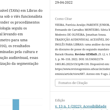
29-04-2022
sível (TAVa) em Libras do
 sob o viés funcionalista
Como Citar
eender os procedimentos
VIEIRA, Patrícia Araújo; PARENTE JUNIOR,
ologia seguiu os
Fernando de Carvalho; MONTEIRO, Silvia 
al levando em
Modesto; DE OLIVEIRA, Jonathan Sousa.
râmetro para uma
TRADUÇÃO AUDIOVISUAL ACESSÍVEL DO
INGLÊS PARA LIBRAS:: uma análise da tra
16), os resultados
do discurso de posse do segundo mandato
rminadas pela cultura e
Barack Obama.
Revista GEMInIS
,
[S. l.]
, v. 
ução audiovisual, essas
1, p. 96–118, 2022. DOI: 10.53450/2179-
nização da segmentação
1465.RG.2022v13i1p96-118. Disponível em:
https://www.revistageminis.ufscar.br/inde
eminis/article/view/687. Acesso em: 9 ago. 
Fomatos de Citação
Edição
v. 13 n. 1 (2022): Acessibilidade