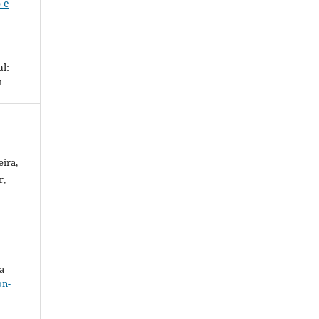
 e
l:
m
eira,
r,
a
on-
.