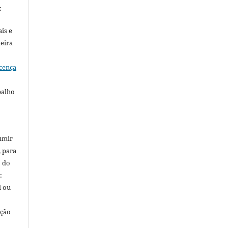
:
is e
meira
cença
balho
umir
, para
o do
:
l ou
ação