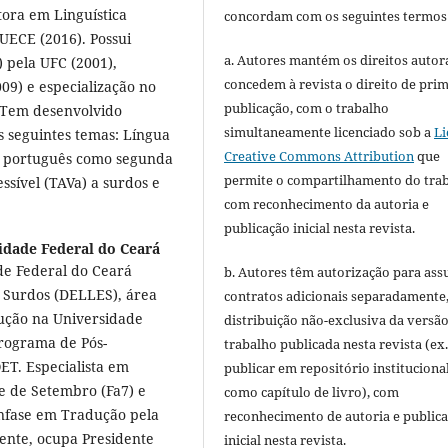
utora em Linguística
concordam com os seguintes termos
UECE (2016). Possui
a. Autores mantém os direitos autora
 pela UFC (2001),
concedem à revista o direito de pri
09) e especialização no
publicação, com o trabalho
 Tem desenvolvido
simultaneamente licenciado sob a
Li
s seguintes temas: Língua
Creative Commons Attribution
que
 em português como segunda
permite o compartilhamento do tra
ssível (TAVa) a surdos e
com reconhecimento da autoria e
publicação inicial nesta revista.
idade Federal do Ceará
de Federal do Ceará
b. Autores têm autorização para ass
s Surdos (DELLES), área
contratos adicionais separadamente
ução na Universidade
distribuição não-exclusiva da versã
Programa de Pós-
trabalho publicada nesta revista (ex.
T. Especialista em
publicar em repositório instituciona
e de Setembro (Fa7) e
como capítulo de livro), com
ênfase em Tradução pela
reconhecimento de autoria e public
ente, ocupa Presidente
inicial nesta revista.