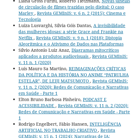
Liana Gross Furini, Roberto Tietzmann,
Novas janelas
de circulação de filmes trazidas pelo digital: O caso
Marley
,
Revista GEMInIS: v. 6 n. 2 (2015): Cinema e
Tecnologia
Luiza Lusvarghi, Sílvia Góis Dantas,
A invisibilidade
das mulheres idosas: a série Grace and Frankie na
Netflix
,
Revista GEMInIS: v. 9 n. 1 (2018): Distopia
Algorítmica e o Ativismo de Dados nas Plataformas
Sílvio Antonio Luiz Anaz,
Diagramas mitocríticos
aplicados a produtos audiovisuais
,
Revista GEMInIS:
v. 11 n. 1 (2020)
Luis Mauro Sa Martino,
REIMAGINAÇÕES CRÍTICAS
DA POLÍTICA E DA HISTÓRIA NO ANIME “PATRULHA
ESTELAR”, DE LEIJI MATSUMOTO
,
Revista GEMInIS:
v. 11 n. 2 (2020): Redes de Comunicação e Narrativas
em Saúde - Parte 1
Elton Bruno Barbosa Pinheiro,
PODCAST E
ACESSIBILIDADE
,
Revista GEMInIS: v. 11 n. 2 (2020):
Redes de Comunicação e Narrativas em Saúde - Parte
1
Rodrigo Engelbert, Fábio Hansen,
INTELIGÊNCIA
ARTIFICIAL NO TRABALHO CRIATIVO
,
Revista
GEMInIS: v. 15 n. 1 (2024): Narrativas de IA: