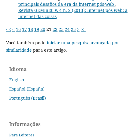
principais desafios da era da internet pós-web
,
Revista GEMInIS: v. 4 n. 2 (2013): Internet pós-web: a
internet das coisas
<<
<
16
17
18
19
20
21
22
23
24
25
>
>>
Você também pode
iniciar uma pesquisa avançada por
similaridade
para este artigo.
Idioma
English
Español (España)
Português (Brasil)
Informações
Para Leitores