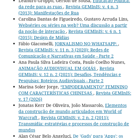
Leandro Grôppo, Gerson de Sousa,
Educação Política:
da rede para as ruas
,
Revista GEMInIS: v. 4 n. 3
(2013): Manifestações de Rua
Carolina Dantas de Figueiredo, Gustavo Arruda Lins,
Webséries ou séries na web? Uma discussão a partir
da noção de interação
,
Revista GEMInIS: v. 6 n. 1
(2015): Design de Mídias
Fábio Giacomelli,
JORNALISMO NO WHATSAPP:
,
Revista GEMInIS: v. 11 n. 3 (2020): Redes de
Comunicação e Narrativas em Saúde - Parte 2
Ana Paula Silva Ladeira Costa, Paulo Coelho Nunes,
ANIMAÇÃO AUDIOVISUAL EM GOIÁS
,
Revista
GEMInIS: v. 12 n. 2 (2021): Desafios, Tendências e
Pesquisas: Roteiros Audiovisuais - Parte 2
Marina Soler Jorge,
“EMPODERAMENTO” FEMININO
COM CARACTERÍSTICAS CHINESAS
,
Revista GEMInIS:
v. 17 (2026)
Jonatas Kerr De Oliveira, João Massarolo,
Elementos
da construção de mundo articulados em World of
Warcraft
,
Revista GEMInIS: v. 2 n. 2 (2011):
Transmídia: estratégias e processos de construção de
mundos
Alan César Belo Angeluci,
De 'Gads' para 'Apps': os