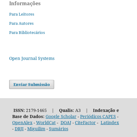
Informações
Para Leitores
Para Autores
Para Bibliotecários
Open Journal Systems
Enviar Submissão
ISSN:
2179-1465 |
Qualis:
A3 |
Indexação e
Base de Dados:
Google Scholar
-
Periódicos CAPES
-
OpenAlex
-
WorldCat
-
DOAJ
-
CiteFactor
-
Latindex
-
DRJI
-
Miguilim
-
Sumários