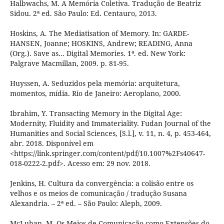
Halbwachs, M. A Memória Coletiva. Tradução de Beatriz
Sidou. 2ª ed. São Paulo: Ed. Centauro, 2013.
Hoskins, A. The Mediatisation of Memory. In: GARDE-
HANSEN, Joanne; HOSKINS, Andrew; READING, Anna
(Org.). Save as... Digital Memories. 1ª. ed. New York:
Palgrave Macmillan, 2009. p. 81-95.
Huyssen, A. Seduzidos pela memória: arquitetura,
momentos, mídia. Rio de Janeiro: Aeroplano, 2000.
Ibrahim, Y. Transacting Memory in the Digital Age:
Modernity, Fluidity and Immateriality. Fudan Journal of the
Humanities and Social Sciences, [S.l.], v. 11, n. 4, p. 453-464,
abr. 2018. Disponível em
<https://link.springer.com/content/pdf/10.1007%2Fs40647-
018-0222-2.pdf>. Acesso em: 29 nov. 2018.
Jenkins, H. Cultura da convergência: a colisão entre os
velhos e os meios de comunicação / tradução Susana
Alexandria. – 2ª ed. – São Paulo: Aleph, 2009.
McLuhan, M. Os Meios de Comunicação como Extensões do