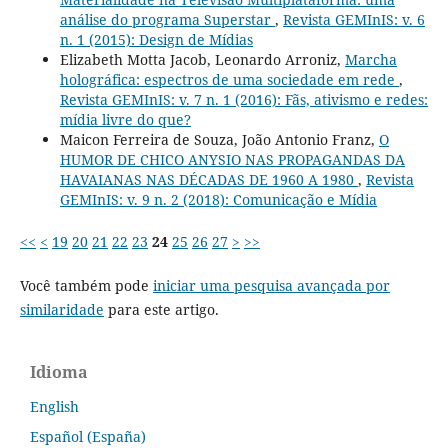
análise do programa Superstar
,
Revista GEMInIS: v. 6
n. 1 (2015): Design de Mídias
Elizabeth Motta Jacob, Leonardo Arroniz,
Marcha
holográfica: espectros de uma sociedade em rede
,
Revista GEMInIS: v. 7 n. 1 (2016): Fãs, ativismo e redes:
mídia livre do que?
Maicon Ferreira de Souza, João Antonio Franz,
O
HUMOR DE CHICO ANYSIO NAS PROPAGANDAS DA
HAVAIANAS NAS DÉCADAS DE 1960 A 1980
,
Revista
GEMInIS: v. 9 n. 2 (2018): Comunicação e Mídia
<<
<
19
20
21
22
23
24
25
26
27
>
>>
Você também pode
iniciar uma pesquisa avançada por
similaridade
para este artigo.
Idioma
English
Español (España)