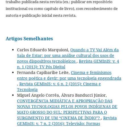
trabalho publicada nesta revista (ex.: publicar em repositório
institucional ou como capítulo de livro), com reconhecimento de
autoria e publicação inicial nesta revista.
Artigos Semelhantes
Carlos Eduardo Marquioni,
Quando a TV Vai Além da
Sala de Estar: por uma análise cultural dos usos de
novos dispositivos tecnológicos
,
Revista GEMInIS: v. 4
n. 1 (2013): TV Pós Digital
Fernanda Capibaribe Leite,
Cinema e feminismos
entre poética e devir: por uma tecnologia engendrada
,
Revista GEMInIS: v. 6 n. 2 (2015): Cinema e
Tecnologia
Miguel Angelo Corrêa, Álvaro Banducci Júnior,
CONVERGÊNCIA MIDIÁTICA E APROPRIAÇÃO DAS
NOVAS TECNOLOGIAS PELOS POVOS INDÍGENAS DE
MATO GROSSO DO SUL: PERSPECTIVAS PARA O
SURGIMENTO DE UM “CINEMA DE ÍNDIO”?
,
Revista
GEMInIS: v. 7 n. 2 (2016): Televisão: Formas