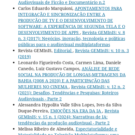
Audiovisuais de Ficção e Documentário n.2
Carlos Eduardo Marquioni,
APONTAMENTOS PARA
INTEGRAÇÃO E SINCRONIZAÇÃO ENTRE A
PRODUÇÃO DE TV E O DESENVOLVIMENTO DE
SOFTWARE: A EXPERIÊNCIA DE SEGUNDA TELA E O
DESENVOLVIMENTO DE APPS
,
Revista GEMInIS: v. 8
n. 3 (2017): Negócios, inovação, tecnologia e políticas
públicas para o audiovisual multiplataformas
Revista GEMInIS,
Editorial
,
Revista GEMInIS: v. 10 n. 3
(2019)
Leonardo Figueiredo Costa, Carmen Lima, Daniele
Canedo, Luiz Gustavo Campos,
ANÁLISE DE REDE
SOCIAL NA PRODUÇÃO DE LONGAS-METRAGENS DA
BAHIA (2008 A 2020) E A PARTICIPAÇÃO DAS
MULHERES NO CINEMA
,
Revista GEMInIS: v. 12 n. 2
(2021): Desafios, Tendências e Pesquisas: Roteiros
Audiovisuais - Parte 2
Alessandra Hypolita Valle Silva Lopes, Ives da Silva
Duque-Pereira,
EMOÇÕES NA ERA DA IA
,
Revista
GEMInIS: v. 15 n. 1 (2024): Narrativas de IA:
tendências da produção audiovisual - Parte 2
Melissa Ribeiro de Almeida,
Espectatorialidade e
Materialidade na Televisão Multiplataforma: uma