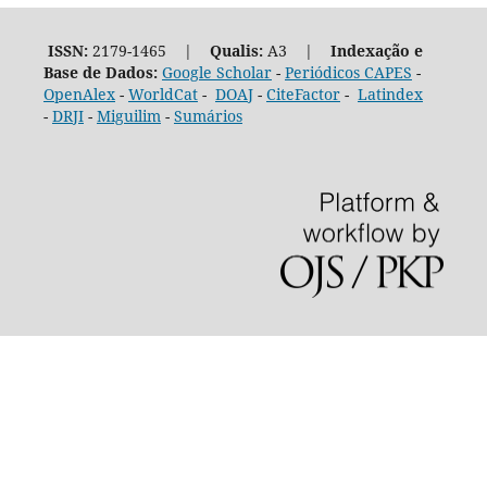
ISSN:
2179-1465 |
Qualis:
A3 |
Indexação e
Base de Dados:
Google Scholar
-
Periódicos CAPES
-
OpenAlex
-
WorldCat
-
DOAJ
-
CiteFactor
-
Latindex
-
DRJI
-
Miguilim
-
Sumários