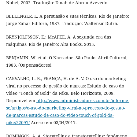
Nobel, 2002. Tradução: Dinah de Abreu Azevedo.
BELLENGER, L. A persuasão e suas técnicas. Rio de Janeiro:
Jorge Zahar Editora, 1987. Tradução: Waltensir Dutra.
BRYNJOLFSSON, E.; McAFEE, A. A segunda era das
máquinas. Rio de Janeiro: Alta Books, 2015.
BENJAMIN, W. et al. O Narrador. São Paulo: Abril Cultural,
1983. (Os pensadores).
CARVALHO, L. B.; FRANÇA, H. de A. V. O uso do marketing
viral no processo de gestão de marcas: Estudo de caso do
vídeo “Touch of Gold” da Nike. Belo Horizonte, 2008.
Disponível em
http://www.administradores.com.br/informe-
se/artigos/o-uso-do-marketing-viral-no-processo-de-gestao-
de-marcas-estudo-de-caso-do-video-touch-of-gold-da-
nike/22097/
Acesso em 03/04/2017.
DOMINGOS, A. A. Storytelling e transtorytelling: fenômeno