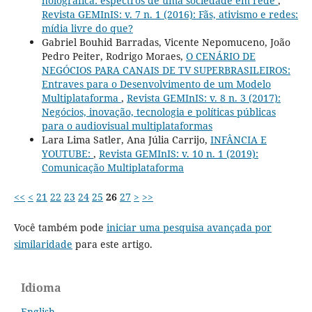
holográfica: espectros de uma sociedade em rede
,
Revista GEMInIS: v. 7 n. 1 (2016): Fãs, ativismo e redes:
mídia livre do que?
Gabriel Bouhid Barradas, Vicente Nepomuceno, João
Pedro Peiter, Rodrigo Moraes,
O CENÁRIO DE
NEGÓCIOS PARA CANAIS DE TV SUPERBRASILEIROS:
Entraves para o Desenvolvimento de um Modelo
Multiplataforma
,
Revista GEMInIS: v. 8 n. 3 (2017):
Negócios, inovação, tecnologia e políticas públicas
para o audiovisual multiplataformas
Lara Lima Satler, Ana Júlia Carrijo,
INFÂNCIA E
YOUTUBE:
,
Revista GEMInIS: v. 10 n. 1 (2019):
Comunicação Multiplataforma
<<
<
21
22
23
24
25
26
27
>
>>
Você também pode
iniciar uma pesquisa avançada por
similaridade
para este artigo.
Idioma
English