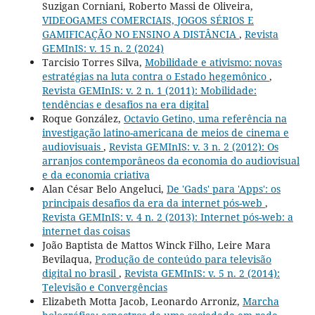
Suzigan Corniani, Roberto Massi de Oliveira,
VIDEOGAMES COMERCIAIS, JOGOS SÉRIOS E
GAMIFICAÇÃO NO ENSINO A DISTÂNCIA
,
Revista
GEMInIS: v. 15 n. 2 (2024)
Tarcisio Torres Silva,
Mobilidade e ativismo: novas
estratégias na luta contra o Estado hegemônico
,
Revista GEMInIS: v. 2 n. 1 (2011): Mobilidade:
tendências e desafios na era digital
Roque González,
Octavio Getino, uma referência na
investigação latino-americana de meios de cinema e
audiovisuais
,
Revista GEMInIS: v. 3 n. 2 (2012): Os
arranjos contemporâneos da economia do audiovisual
e da economia criativa
Alan César Belo Angeluci,
De 'Gads' para 'Apps': os
principais desafios da era da internet pós-web
,
Revista GEMInIS: v. 4 n. 2 (2013): Internet pós-web: a
internet das coisas
João Baptista de Mattos Winck Filho, Leire Mara
Bevilaqua,
Produção de conteúdo para televisão
digital no brasil
,
Revista GEMInIS: v. 5 n. 2 (2014):
Televisão e Convergências
Elizabeth Motta Jacob, Leonardo Arroniz,
Marcha