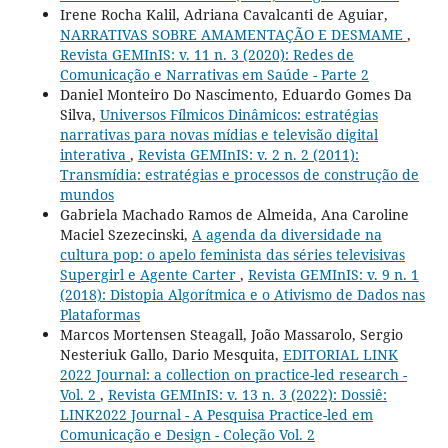
Irene Rocha Kalil, Adriana Cavalcanti de Aguiar,
NARRATIVAS SOBRE AMAMENTAÇÃO E DESMAME
,
Revista GEMInIS: v. 11 n. 3 (2020): Redes de
Comunicação e Narrativas em Saúde - Parte 2
Daniel Monteiro Do Nascimento, Eduardo Gomes Da
Silva,
Universos Fílmicos Dinâmicos: estratégias
narrativas para novas mídias e televisão digital
interativa
,
Revista GEMInIS: v. 2 n. 2 (2011):
Transmídia: estratégias e processos de construção de
mundos
Gabriela Machado Ramos de Almeida, Ana Caroline
Maciel Szezecinski,
A agenda da diversidade na
cultura pop: o apelo feminista das séries televisivas
Supergirl e Agente Carter
,
Revista GEMInIS: v. 9 n. 1
(2018): Distopia Algorítmica e o Ativismo de Dados nas
Plataformas
Marcos Mortensen Steagall, João Massarolo, Sergio
Nesteriuk Gallo, Dario Mesquita,
EDITORIAL LINK
2022 Journal: a collection on practice-led research -
Vol. 2
,
Revista GEMInIS: v. 13 n. 3 (2022): Dossiê:
LINK2022 Journal - A Pesquisa Practice-led em
Comunicação e Design - Coleção Vol. 2