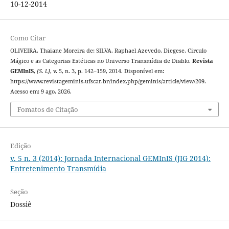
10-12-2014
Como Citar
OLIVEIRA, Thaiane Moreira de; SILVA, Raphael Azevedo. Diegese, Circulo
Mágico e as Categorias Estéticas no Universo Transmídia de Diablo.
Revista
GEMInIS
,
[S. l.]
, v. 5, n. 3, p. 142–159, 2014. Disponível em:
https://www.revistageminis.ufscar.br/index.php/geminis/article/view/209.
Acesso em: 9 ago. 2026.
Fomatos de Citação
Edição
v. 5 n. 3 (2014): Jornada Internacional GEMInIS (JIG 2014):
Entretenimento Transmídia
Seção
Dossiê