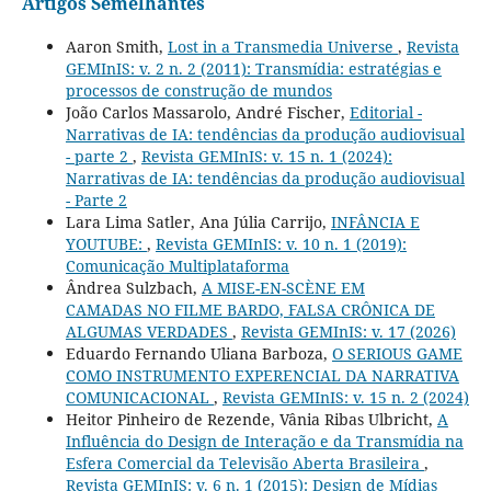
Artigos Semelhantes
Aaron Smith,
Lost in a Transmedia Universe
,
Revista
GEMInIS: v. 2 n. 2 (2011): Transmídia: estratégias e
processos de construção de mundos
João Carlos Massarolo, André Fischer,
Editorial -
Narrativas de IA: tendências da produção audiovisual
- parte 2
,
Revista GEMInIS: v. 15 n. 1 (2024):
Narrativas de IA: tendências da produção audiovisual
- Parte 2
Lara Lima Satler, Ana Júlia Carrijo,
INFÂNCIA E
YOUTUBE:
,
Revista GEMInIS: v. 10 n. 1 (2019):
Comunicação Multiplataforma
Ândrea Sulzbach,
A MISE-EN-SCÈNE EM
CAMADAS NO FILME BARDO, FALSA CRÔNICA DE
ALGUMAS VERDADES
,
Revista GEMInIS: v. 17 (2026)
Eduardo Fernando Uliana Barboza,
O SERIOUS GAME
COMO INSTRUMENTO EXPERENCIAL DA NARRATIVA
COMUNICACIONAL
,
Revista GEMInIS: v. 15 n. 2 (2024)
Heitor Pinheiro de Rezende, Vânia Ribas Ulbricht,
A
Influência do Design de Interação e da Transmídia na
Esfera Comercial da Televisão Aberta Brasileira
,
Revista GEMInIS: v. 6 n. 1 (2015): Design de Mídias