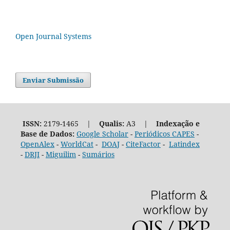
Open Journal Systems
Enviar Submissão
ISSN:
2179-1465 |
Qualis:
A3 |
Indexação e
Base de Dados:
Google Scholar
-
Periódicos CAPES
-
OpenAlex
-
WorldCat
-
DOAJ
-
CiteFactor
-
Latindex
-
DRJI
-
Miguilim
-
Sumários